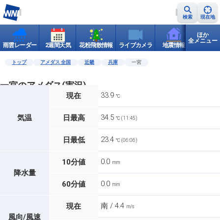
検索
現在地
ほか
全メニュー
雨雲レーダー
2週間天気
花粉飛散情報
ライブカメラ
地震情報
世界天
トップ
アメダス 全国
近畿
兵庫
一宮
一宮のアメダス(実況)
33.9
現在
℃
34.5
気温
日最高
℃ (11:45)
23.4
日最低
℃ (06:06)
0.0
10分値
mm
降水量
0.0
60分値
mm
南 / 4.4
現在
m/s
風向/風速