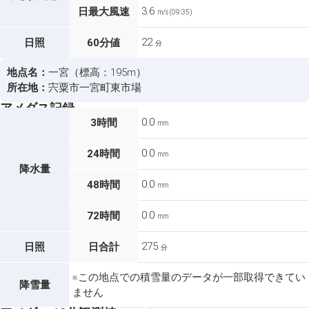
3.6
日最大風速
m/s (09:35)
22
日照
60分値
分
地点名：
一宮（標高：195m）
所在地：
宍粟市一宮町東市場
アメダス記録
0.0
3時間
mm
0.0
24時間
mm
降水量
0.0
48時間
mm
0.0
72時間
mm
275
日照
日合計
分
※この地点での積雪量のデータが一部取得できてい
降雪量
ません