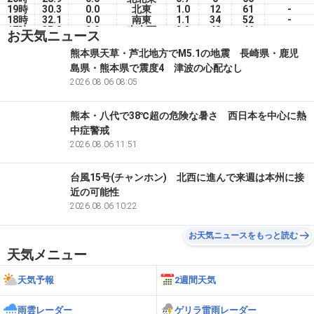
19時
30.3
0.0
北東
1.0
12
61
-
18時
32.1
0.0
南東
1.1
34
52
-
17時
35.0
0.0
南南西
2.3
40
46
-
お天気ニュース
16時
34.8
0.0
南
2.9
55
45
-
15時
36.7
0.0
南南東
1.3
17
39
-
熊本県天草・芦北地方でM5.1の地震 長崎県・鹿児
14時
35.0
0.0
西
1.3
44
41
-
島県・熊本県で震度4 津波の心配なし
13時
35.2
0.0
南南西
3.9
60
41
-
12時
33.3
2026.08.06 08:05
0.0
南南西
2.2
60
46
-
熊本・八代で38℃超の危険な暑さ 西日本を中心に熱
中症警戒
2026.08.06 11:51
台風15号(チャンホン) 北西に進んで来週は本州に接
近の可能性
2026.08.06 10:22
お天気ニュースをもっと読む
天気メニュー
天気予報
2週間天気
雨雲レーダー
ゲリラ雷雨レーダー