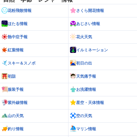
花粉飛散情報
さくら開花情報
ほたる情報
あじさい情報
熱中症予報
花火天気
紅葉情報
イルミネーション
スキー＆スノボ
初日の出
初詣
天気痛予報
服装予報
お洗濯情報
紫外線情報
星空・天体情報
山の天気
空の天気
釣り情報
マリン情報