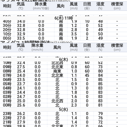
アメダス 10分観測値
06日11時50分
気温
降水量
風速
日照
湿度
積雪深
時刻
風向
(℃)
(mm/10分)
(m/s)
(分)
(%)
(cm)
50分
33.9
0.0
南
4.4
10
46
-
6(木) 11時
40分
34.0
0.0
南
1.9
10
48
-
30分
32.8
0.0
南
1.2
0
52
-
20分
32.8
0.0
南
2.8
0
49
-
10分
32.9
0.0
南
3.5
0
50
-
00分
33.5
0.0
南
1.9
2
49
-
アメダス 1時間観測値
06日11時00分
気温
降水量
風速
日照
湿度
積雪深
時刻
風向
(℃)
(mm/h)
(m/s)
(分)
(%)
(cm)
11時
33.5
0.0
南
1.9
30
49
-
6(木)
10時
32.4
0.0
北北西
0.9
60
52
-
09時
27.5
0.0
北北東
0.8
60
73
-
08時
25.4
0.0
南東
1.0
60
80
-
07時
24.0
0.0
北北東
1.1
45
84
-
06時
23.5
0.0
北
1.5
0
85
-
05時
23.7
0.0
北
0.9
0
85
-
04時
24.1
0.0
北
1.3
0
83
-
03時
24.4
0.0
北
1.8
0
83
-
02時
24.7
0.0
北
1.6
0
83
-
01時
25.0
0.0
北北西
2.0
0
83
-
00時
25.6
0.0
北
2.3
0
81
-
5(水)
23時
26.2
0.0
北
1.1
0
79
-
22時
27.0
0.0
北
1.4
0
76
-
21時
27.9
0.0
北
1.4
0
72
-
20時
28.9
0.0
北北東
0.7
0
66
-