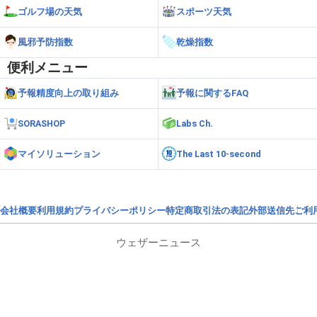
ゴルフ場の天気
スポーツ天気
風邪予防指数
乾燥指数
便利メニュー
予報精度向上の取り組み
予報に関するFAQ
SORASHOP
Labs Ch.
マイソリューション
The Last 10-second
会社概要
利用規約
プライバシーポリシー
特定商取引法の表記
外部送信先
ご利
ウェザーニュース