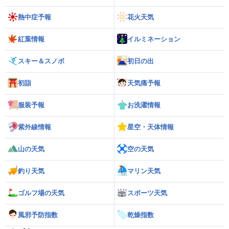
熱中症予報
花火天気
紅葉情報
イルミネーション
スキー＆スノボ
初日の出
初詣
天気痛予報
服装予報
お洗濯情報
紫外線情報
星空・天体情報
山の天気
空の天気
釣り天気
マリン天気
ゴルフ場の天気
スポーツ天気
風邪予防指数
乾燥指数