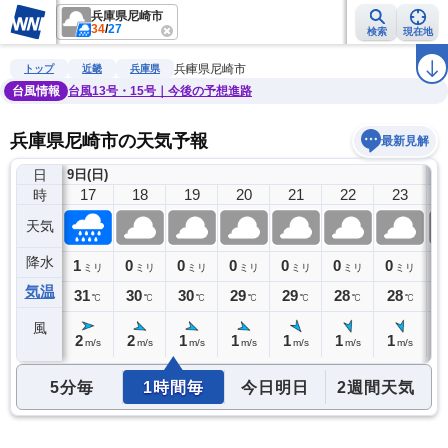
兵庫県尼崎市
34
/
27
検索
現在地
雨雲レーダー
台風情報
地震情報
警報・注意報
2週間天気
ラ
兵庫県尼崎市
トップ
近畿
兵庫県
台風情報
台風13号・15号｜今後の予想進路
兵庫県尼崎市の天気予報
最新見解
日
9日(日)
10
16
17
18
19
20
21
22
23
時
天気
降水
1
1
0
0
0
0
0
0
0
ミリ
ミリ
ミリ
ミリ
ミリ
ミリ
ミリ
ミリ
気温
32
31
30
30
29
29
28
28
2
℃
℃
℃
℃
℃
℃
℃
℃
風
2
2
2
1
1
1
1
1
1
m/s
m/s
m/s
m/s
m/s
m/s
m/s
m/s
5分毎
1時間毎
今日明日
2週間天気