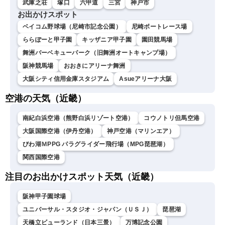
武庫之荘
塚口
六甲道
三宮
神戸市
お出かけスポット
ベイコム野球場（尼崎市記念公園）
尼崎ボートレース場
ららぽーと甲子園
キッザニア甲子園
園田競馬場
舞洲バーベキューパーク（旧舞洲オートキャンプ場）
阪神競馬場
おおきにアリーナ舞洲
大阪シティ信用金庫スタジアム
Asueアリーナ大阪
空港の天気（近畿）
南紀白浜空港（熊野白浜リゾート空港）
コウノトリ但馬空港
大阪国際空港（伊丹空港）
神戸空港（マリンエア）
びわ湖ＭPPG パラグライダー飛行場（MPG琵琶湖）
関西国際空港
注目のお出かけスポット天気（近畿）
阪神甲子園球場
ユニバーサル・スタジオ・ジャパン（ＵＳＪ）
琵琶湖
天橋立ビューランド（日本三景）
万博記念公園