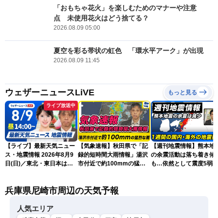
「おもちゃ花火」を楽しむためのマナーや注意
点 未使用花火はどう捨てる？
2026.08.09 05:00
夏空を彩る帯状の虹色 「環水平アーク」が出現
2026.08.09 11:45
ウェザーニュースLiVE
もっと見る
ライブ放送中
【ライブ】最新天気ニュー
【気象速報】秋田県で「記
【週刊地震情報】熊本地
ス・地震情報 2026年8月9
録的短時間大雨情報」湯沢
の余震活動は落ち着き傾
日(日)／東北・東日本は急
市付近で約100mmの猛烈
も…依然として震度5弱
な雷雨に注意〈ウェザーニ
な雨
戒
ュースLiVEアフタヌーン・
兵庫県尼崎市周辺の天気予報
小川千奈／芳野達郎〉
人気エリア