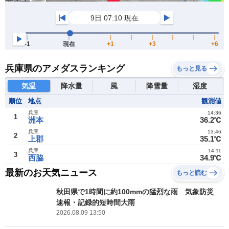
兵庫県のアメダスランキング
もっと見る
気温
降水量
風
降雪量
湿度
順位
地点
観測値
兵庫
14:36
1
洲本
36.2℃
兵庫
13:46
2
上郡
35.1℃
兵庫
14:11
3
西脇
34.9℃
最新のお天気ニュース
もっと読む
秋田県で1時間に約100mmの猛烈な雨 気象防災
速報・記録的短時間大雨
2026.08.09 13:50