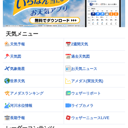
天気メニュー
天気予報
2週間天気
天気図
過去天気図
気象衛星
お天気ニュース
世界天気
アメダス(実況天気)
アメダスランキング
ウェザーリポート
河川水位情報
ライブカメラ
長期予報
ウェザーニュースLiVE