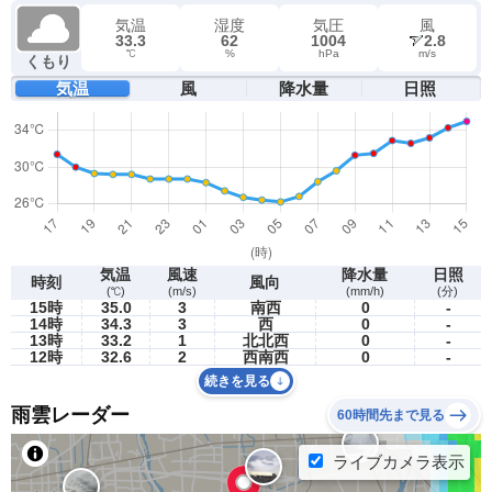
気温
湿度
気圧
風
33.3
62
1004
2.8
℃
%
hPa
m/s
くもり
気温
風
降水量
日照
気温
風速
降水量
日照
時刻
風向
(℃)
(m/s)
(mm/h)
(分)
15時
35.0
3
南西
0
-
14時
34.3
3
西
0
-
13時
33.2
1
北北西
0
-
12時
32.6
2
西南西
0
-
続きを見る
雨雲レーダー
60時間先まで見る