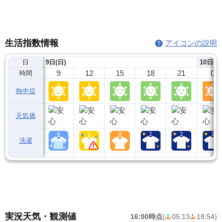
生活指数情報
アイコンの説明
日
9日(日)
10日(月
9
12
15
18
21
0
時間
熱中症
天気痛
洗濯
実況天気・観測値
16:00時点
(
05:13
18:54
)