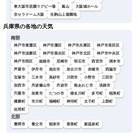
東大阪市花園ラグビー場
嵐山
大阪城ホール
京セラドーム大阪
生駒山上遊園地
兵庫県の各地の天気
南部
神戸市東灘区
神戸市灘区
神戸市兵庫区
神戸市長田区
神戸市須磨区
神戸市垂水区
神戸市北区
神戸市中央区
神戸市西区
姫路市
尼崎市
明石市
西宮市
洲本市
芦屋市
伊丹市
相生市
加古川市
赤穂市
西脇市
宝塚市
三木市
高砂市
川西市
小野市
三田市
加西市
丹波篠山市
丹波市
南あわじ市
淡路市
宍粟市
加東市
たつの市
猪名川町
多可町
稲美町
播磨町
市川町
福崎町
神河町
太子町
上郡町
佐用町
北部
豊岡市
養父市
朝来市
香美町
新温泉町