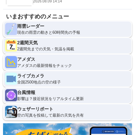
2026.08.09 14:14
いまおすすめのメニュー
雨雲レーダー
現在の雨雲の動きと60時間先の予報
2週間天気
2週間先までの天気・気温を掲載
アメダス
アメダスの最新情報をチェック
ライブカメラ
全国2500地点の空の様子
台風情報
影響は？接近状況をリアルタイム更新
ウェザーリポート
空の写真を投稿して最新の天気を共有