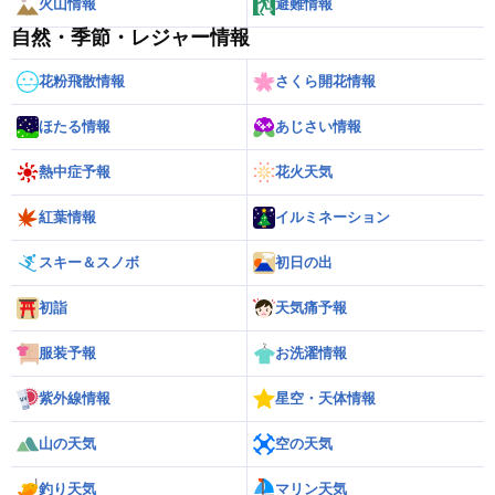
火山情報
避難情報
自然・季節・レジャー情報
花粉飛散情報
さくら開花情報
ほたる情報
あじさい情報
熱中症予報
花火天気
紅葉情報
イルミネーション
スキー＆スノボ
初日の出
初詣
天気痛予報
服装予報
お洗濯情報
紫外線情報
星空・天体情報
山の天気
空の天気
釣り天気
マリン天気