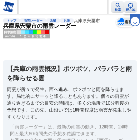
検索
現在地
天気
台風
雨雲レーダー
台風情報
地震情報
兵庫県宍粟市
警報・注意報
2週間天気
ラ
トップ
雨雲レーダー
近畿
兵庫
雨雲
兵庫県宍粟市の雨雲レーダー
明
る
い
【兵庫の雨雲概況】ポツポツ、パラパラと雨
暗
を降らせる雲
い
雨雲が所々で発生。西へ進み、ポツポツと雨を降らせま
薄
す。局地的にサーッと降ることもあります。個々の雨雲が
い
通り過ぎるまでの目安の時間は、多くの場所で10分程度の
濃
予想です。この先、山沿いでは1時間程度は雨雲が発生しや
い
すくなります。
「雨雲レーダー」は、最新の雨雲の動き、12時間、24時
間と最大60時間先の予想を確認できます。