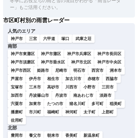
冬季にお役立ちの雨と雪の境目がわかる「雨雪レーダ
ー」もご活用ください。
市区町村別の雨雲レーダー
人気のエリア
神戸市
三宮
六甲道
塚口
武庫之荘
南部
神戸市東灘区
神戸市灘区
神戸市兵庫区
神戸市長田区
神戸市須磨区
神戸市垂水区
神戸市北区
神戸市中央区
神戸市西区
姫路市
尼崎市
明石市
西宮市
洲本市
芦屋市
伊丹市
相生市
加古川市
赤穂市
西脇市
宝塚市
三木市
高砂市
川西市
小野市
三田市
加西市
丹波篠山市
丹波市
南あわじ市
淡路市
宍粟市
加東市
たつの市
猪名川町
多可町
稲美町
播磨町
市川町
福崎町
神河町
太子町
上郡町
佐用町
北部
豊岡市
養父市
朝来市
香美町
新温泉町