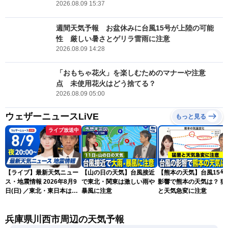
2026.08.09 15:37
週間天気予報 お盆休みに台風15号が上陸の可能
性 厳しい暑さとゲリラ雷雨に注意
2026.08.09 14:28
「おもちゃ花火」を楽しむためのマナーや注意
点 未使用花火はどう捨てる？
2026.08.09 05:00
ウェザーニュースLiVE
もっと見る
ライブ放送中
【ライブ】最新天気ニュー
【山の日の天気】台風接近
【熊本の天気】台風15号
ス・地震情報 2026年8月9
で東北・関東は激しい雨や
影響で熊本の天気は？ 猛
日(日) ／東北・東日本は急
暴風に注意
と天気急変に注意
な雷雨に注意〈ウェザーニ
ュースLiVEムーン・駒木結
兵庫県川西市周辺の天気予報
衣／芳野達郎〉