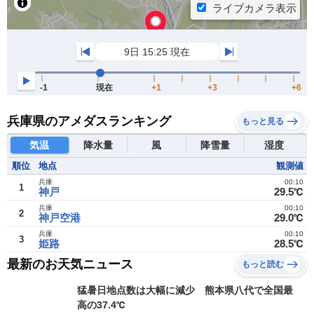
兵庫県のアメダスランキング
もっと見る
気温
降水量
風
降雪量
湿度
順位
地点
観測値
兵庫
00:10
1
神戸
29.5℃
兵庫
00:10
2
神戸空港
29.0℃
兵庫
00:10
3
姫路
28.5℃
最新のお天気ニュース
もっと読む
猛暑日地点数は大幅に減少 熊本県八代で全国最
高の37.4℃