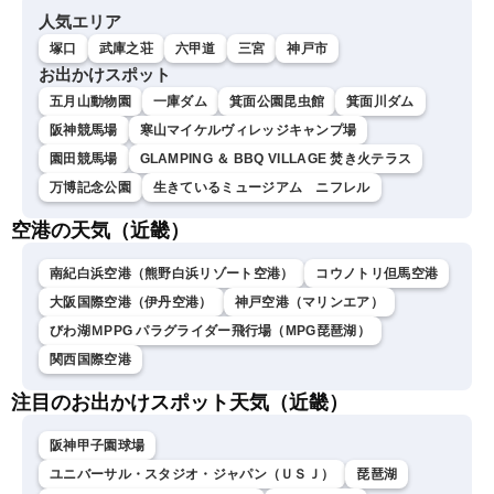
人気エリア
塚口
武庫之荘
六甲道
三宮
神戸市
お出かけスポット
五月山動物園
一庫ダム
箕面公園昆虫館
箕面川ダム
阪神競馬場
寒山マイケルヴィレッジキャンプ場
園田競馬場
GLAMPING ＆ BBQ VILLAGE 焚き火テラス
万博記念公園
生きているミュージアム ニフレル
空港の天気（近畿）
南紀白浜空港（熊野白浜リゾート空港）
コウノトリ但馬空港
大阪国際空港（伊丹空港）
神戸空港（マリンエア）
びわ湖ＭPPG パラグライダー飛行場（MPG琵琶湖）
関西国際空港
注目のお出かけスポット天気（近畿）
阪神甲子園球場
ユニバーサル・スタジオ・ジャパン（ＵＳＪ）
琵琶湖