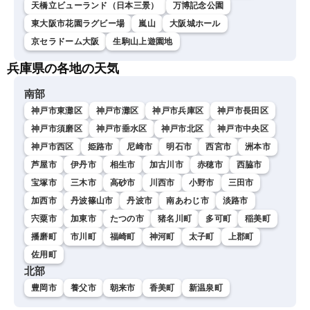
天橋立ビューランド（日本三景）
万博記念公園
東大阪市花園ラグビー場
嵐山
大阪城ホール
京セラドーム大阪
生駒山上遊園地
兵庫県の各地の天気
南部
神戸市東灘区
神戸市灘区
神戸市兵庫区
神戸市長田区
神戸市須磨区
神戸市垂水区
神戸市北区
神戸市中央区
神戸市西区
姫路市
尼崎市
明石市
西宮市
洲本市
芦屋市
伊丹市
相生市
加古川市
赤穂市
西脇市
宝塚市
三木市
高砂市
川西市
小野市
三田市
加西市
丹波篠山市
丹波市
南あわじ市
淡路市
宍粟市
加東市
たつの市
猪名川町
多可町
稲美町
播磨町
市川町
福崎町
神河町
太子町
上郡町
佐用町
北部
豊岡市
養父市
朝来市
香美町
新温泉町