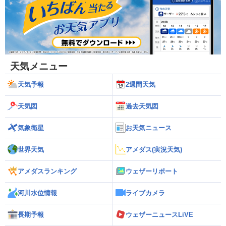
天気メニュー
天気予報
2週間天気
天気図
過去天気図
気象衛星
お天気ニュース
世界天気
アメダス(実況天気)
アメダスランキング
ウェザーリポート
河川水位情報
ライブカメラ
長期予報
ウェザーニュースLiVE