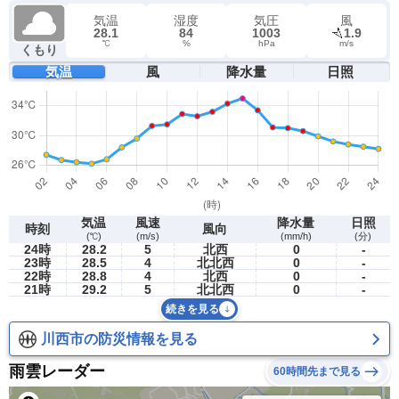
気温
湿度
気圧
風
28.1
84
1003
1.9
℃
%
hPa
m/s
くもり
気温
風
降水量
日照
気温
風速
降水量
日照
時刻
風向
(℃)
(m/s)
(mm/h)
(分)
24時
28.2
5
北西
0
-
23時
28.5
4
北北西
0
-
22時
28.8
4
北西
0
-
21時
29.2
5
北北西
0
-
続きを見る
川西市の防災情報を見る
雨雲レーダー
60時間先まで見る