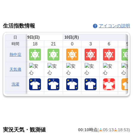
生活指数情報
アイコンの説明
日
9日(日)
10日(月)
18
21
0
3
6
9
時間
熱中症
天気痛
洗濯
実況天気・観測値
00:10時点
(
05:13
18:53
)