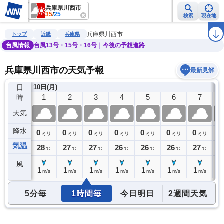
兵庫県川西市
35
/
25
検索
現在地
雨雲レーダー
台風情報
地震情報
警報・注意報
2週間天気
ラ
兵庫県川西市
トップ
近畿
兵庫県
台風情報
台風13号・15号・16号｜今後の予想進路
兵庫県川西市の天気予報
最新見解
日
)
10日(月)
0
1
2
3
4
5
6
7
時
天気
降水
0
0
0
0
0
0
0
0
0
ミリ
ミリ
ミリ
ミリ
ミリ
ミリ
ミリ
ミリ
気温
28
28
27
27
26
26
26
27
2
℃
℃
℃
℃
℃
℃
℃
℃
風
1
1
1
1
1
1
1
1
1
m/s
m/s
m/s
m/s
m/s
m/s
m/s
m/s
5分毎
1時間毎
今日明日
2週間天気