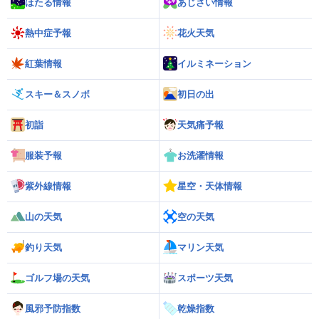
ほたる情報
あじさい情報
熱中症予報
花火天気
紅葉情報
イルミネーション
スキー＆スノボ
初日の出
初詣
天気痛予報
服装予報
お洗濯情報
紫外線情報
星空・天体情報
山の天気
空の天気
釣り天気
マリン天気
ゴルフ場の天気
スポーツ天気
風邪予防指数
乾燥指数