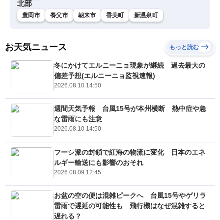
北部
豊岡市
養父市
朝来市
香美町
新温泉町
お天気ニュース
もっと読む
冬にかけてエルニーニョ現象が継続 過去最大の
偏差予想(エルニーニョ監視速報)
2026.08.10 14:50
週間天気予報 台風15号が本州横断 熱中症や急
な雷雨にも注意
2026.08.10 14:50
フーシ派の封鎖で紅海の物流に変化 日本のエネ
ルギー輸送にも影響のおそれ
2026.08.09 12:45
お盆の空の便は混雑ピークへ 台風15号やゲリラ
雷雨で遅延の可能性も 飛行機はなぜ混雑すると
遅れる？