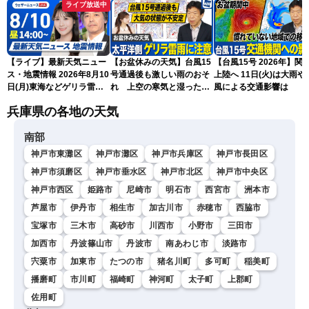
ライブ放送中
【ライブ】最新天気ニュー
【お盆休みの天気】台風15
【台風15号 2026年】関
ス・地震情報 2026年8月10
号通過後も激しい雨のおそ
上陸へ 11日(火)は大雨や
日(月)東海などゲリラ雷雨
れ 上空の寒気と湿った空
風による交通影響は
に注意 東北や関東は早めの
気でゲリラ雷雨に注意
兵庫県の各地の天気
台風対策を〈ウェザーニュ
ースLiVEアフタヌーン・戸
南部
北美月／宇野沢達也〉
神戸市東灘区
神戸市灘区
神戸市兵庫区
神戸市長田区
神戸市須磨区
神戸市垂水区
神戸市北区
神戸市中央区
神戸市西区
姫路市
尼崎市
明石市
西宮市
洲本市
芦屋市
伊丹市
相生市
加古川市
赤穂市
西脇市
宝塚市
三木市
高砂市
川西市
小野市
三田市
加西市
丹波篠山市
丹波市
南あわじ市
淡路市
宍粟市
加東市
たつの市
猪名川町
多可町
稲美町
播磨町
市川町
福崎町
神河町
太子町
上郡町
佐用町