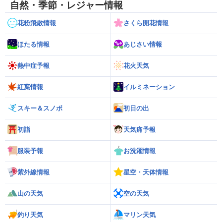
自然・季節・レジャー情報
花粉飛散情報
さくら開花情報
ほたる情報
あじさい情報
熱中症予報
花火天気
紅葉情報
イルミネーション
スキー＆スノボ
初日の出
初詣
天気痛予報
服装予報
お洗濯情報
紫外線情報
星空・天体情報
山の天気
空の天気
釣り天気
マリン天気