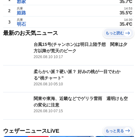
郡家
35.7℃
兵庫
14:53
2
姫路
35.5℃
兵庫
14:30
3
明石
35.4℃
最新のお天気ニュース
もっと読む
台風15号(チャンホン)は明日上陸予想 関東は夕
方以降が荒天のピーク
2026.08.10 10:17
柔らかい派？硬い派？ 好みの桃が一目でわか
る“桃チャート”
2026.08.10 05:10
関東や東海、近畿などでゲリラ雷雨 週明けも空
の変化に注意
2026.08.10 07:15
ウェザーニュースLiVE
もっと見る