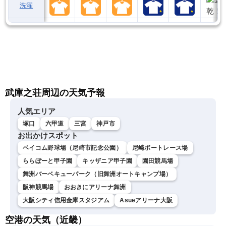
洗濯
武庫之荘周辺の天気予報
人気エリア
塚口
六甲道
三宮
神戸市
お出かけスポット
ベイコム野球場（尼崎市記念公園）
尼崎ボートレース場
ららぽーと甲子園
キッザニア甲子園
園田競馬場
舞洲バーベキューパーク（旧舞洲オートキャンプ場）
阪神競馬場
おおきにアリーナ舞洲
大阪シティ信用金庫スタジアム
Asueアリーナ大阪
空港の天気（近畿）