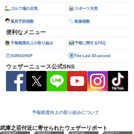
ゴルフ場の天気
スポーツ天気
風邪予防指数
乾燥指数
便利なメニュー
予報精度向上の取り組み
予報に関するFAQ
SORASHOP
The Last 10-second
ウェザーニュース公式SNS
予報精度向上の取り組みについて
武庫之荘付近に寄せられたウェザーリポート
8月10日
8月10日
8月10日
8月10日
(月)06:09
(月)06:03
(月)06:02
(月)05:11