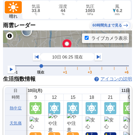
気温
湿度
気圧
風
33.8
44
1003
6.2
℃
%
hPa
m/s
晴れ
雨雲レーダー
60時間先まで見る
生活指数情報
アイコンの説明
日
10日(月)
11日(火
9
12
15
18
21
0
時間
熱中症
天気痛