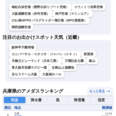
南紀白浜空港（熊野白浜リゾート空港）
コウノトリ但馬空港
大阪国際空港（伊丹空港）
神戸空港（マリンエア）
びわ湖ＭPPG パラグライダー飛行場（MPG琵琶湖）
関西国際空港
注目のお出かけスポット天気（近畿）
阪神甲子園球場
ユニバーサル・スタジオ・ジャパン（ＵＳＪ）
琵琶湖
天橋立ビューランド（日本三景）
万博記念公園
嵐山
東大阪市花園ラグビー場
生駒山上遊園地
京セラドーム大阪
大阪城ホール
兵庫県のアメダスランキング
もっと見る
気温
降水量
風
降雪量
湿度
順位
地点
観測値
兵庫
12:53
1