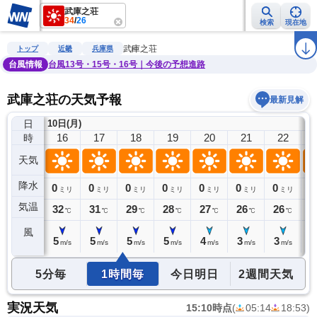
武庫之荘
34
/
26
検索
現在地
雨雲レーダー
台風情報
地震情報
警報・注意報
2週間天気
ラ
武庫之荘
トップ
近畿
兵庫県
台風情報
台風13号・15号・16号｜今後の予想進路
武庫之荘の天気予報
最新見解
日
10日(月)
15
16
17
18
19
20
21
22
時
天気
降水
0
0
0
0
0
0
0
0
0
ミリ
ミリ
ミリ
ミリ
ミリ
ミリ
ミリ
ミリ
気温
34
32
31
29
28
27
26
26
2
℃
℃
℃
℃
℃
℃
℃
℃
風
6
5
5
5
5
4
3
3
3
m/s
m/s
m/s
m/s
m/s
m/s
m/s
m/s
5分毎
1時間毎
今日明日
2週間天気
実況天気
15:10時点
(
05:14
18:53
)