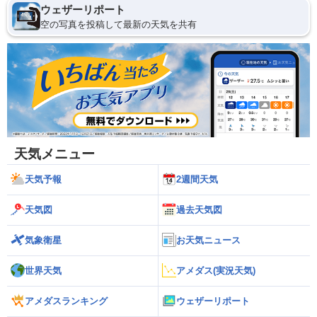
ウェザーリポート
空の写真を投稿して最新の天気を共有
天気メニュー
天気予報
2週間天気
天気図
過去天気図
気象衛星
お天気ニュース
世界天気
アメダス(実況天気)
アメダスランキング
ウェザーリポート