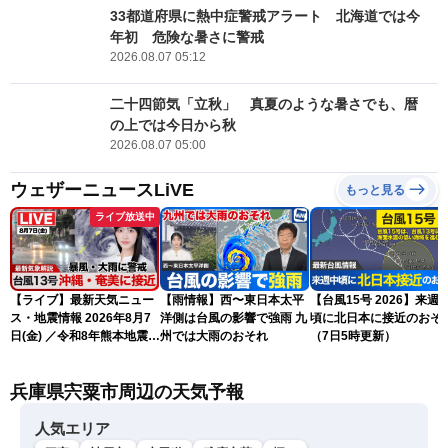
33都道府県に熱中症警戒アラート 北海道では今
年初 危険な暑さに警戒
2026.08.07 05:12
二十四節気「立秋」 真夏のような暑さでも、暦
の上では今日から秋
2026.08.07 05:00
ウェザーニュースLiVE
もっと見る
ライブ放送中
【ライブ】最新天気ニュー
【雨情報】西〜東日本太平
【台風15号 2026】来週
ス・地震情報 2026年8月7
洋側は台風の影響で強雨 九
頃に北日本に接近のおそ
日(金) ／令和8年熊本地震情
州では大雨のおそれ
（7日5時更新）
報 〈ウェザーニュース
LiVEサンシャイン・松本真
兵庫県宍粟市周辺の天気予報
央・江川清音／有賀哲夫〉
人気エリア