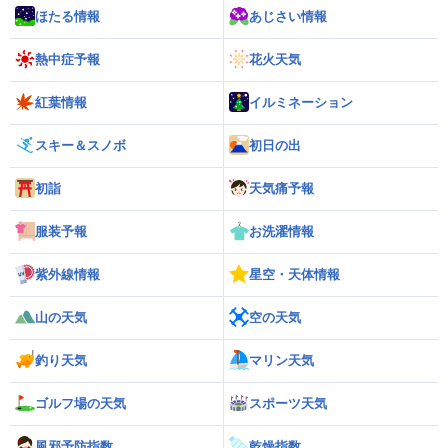
ほたる情報
あじさい情報
熱中症予報
花火天気
紅葉情報
イルミネーション
スキー＆スノボ
初日の出
初詣
天気痛予報
服装予報
お洗濯情報
紫外線情報
星空・天体情報
山の天気
空の天気
釣り天気
マリン天気
ゴルフ場の天気
スポーツ天気
風邪予防指数
乾燥指数