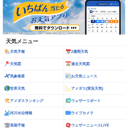
天気メニュー
天気予報
2週間天気
天気図
過去天気図
気象衛星
お天気ニュース
世界天気
アメダス(実況天気)
アメダスランキング
ウェザーリポート
河川水位情報
ライブカメラ
長期予報
ウェザーニュースLiVE