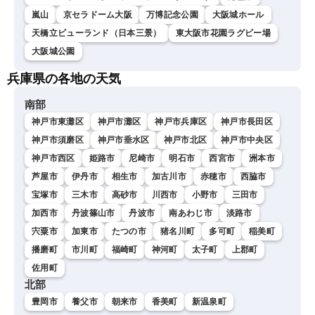
嵐山
京セラドーム大阪
万博記念公園
大阪城ホール
天橋立ビューランド（日本三景）
東大阪市花園ラグビー場
大阪城公園
兵庫県の各地の天気
南部
神戸市東灘区
神戸市灘区
神戸市兵庫区
神戸市長田区
神戸市須磨区
神戸市垂水区
神戸市北区
神戸市中央区
神戸市西区
姫路市
尼崎市
明石市
西宮市
洲本市
芦屋市
伊丹市
相生市
加古川市
赤穂市
西脇市
宝塚市
三木市
高砂市
川西市
小野市
三田市
加西市
丹波篠山市
丹波市
南あわじ市
淡路市
宍粟市
加東市
たつの市
猪名川町
多可町
稲美町
播磨町
市川町
福崎町
神河町
太子町
上郡町
佐用町
北部
豊岡市
養父市
朝来市
香美町
新温泉町