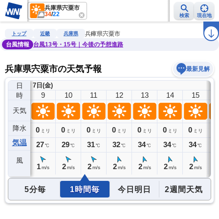
兵庫県宍粟市
34
/
22
検索
現在地
雨雲レーダー
台風情報
地震情報
警報・注意報
2週間天気
ラ
兵庫県宍粟市
トップ
近畿
兵庫県
台風情報
台風13号・15号｜今後の予想進路
兵庫県宍粟市の天気予報
最新見解
日
7日(金)
8
9
10
11
12
13
14
15
時
天気
降水
0
0
0
0
0
0
0
0
0
ミリ
ミリ
ミリ
ミリ
ミリ
ミリ
ミリ
ミリ
気温
25
27
29
31
32
34
34
34
3
℃
℃
℃
℃
℃
℃
℃
℃
風
1
1
2
2
2
2
2
2
1
m/s
m/s
m/s
m/s
m/s
m/s
m/s
m/s
5分毎
1時間毎
今日明日
2週間天気