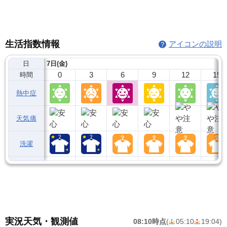
生活指数情報
アイコンの説明
日
7日(金)
0
3
6
9
12
15
時間
熱中症
天気痛
洗濯
実況天気・観測値
08:10時点
(
05:10
19:04
)