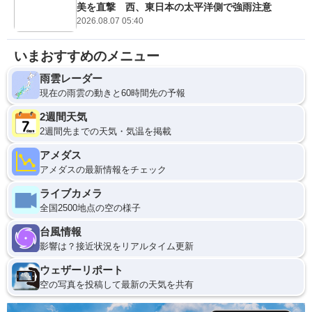
美を直撃 西、東日本の太平洋側で強雨注意
2026.08.07 05:40
いまおすすめのメニュー
雨雲レーダー
現在の雨雲の動きと60時間先の予報
2週間天気
2週間先までの天気・気温を掲載
アメダス
アメダスの最新情報をチェック
ライブカメラ
全国2500地点の空の様子
台風情報
影響は？接近状況をリアルタイム更新
ウェザーリポート
空の写真を投稿して最新の天気を共有