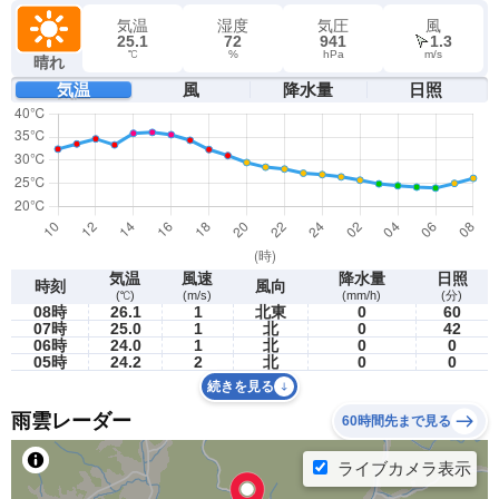
気温
湿度
気圧
風
25.1
72
941
1.3
℃
%
hPa
m/s
晴れ
気温
風
降水量
日照
気温
風速
降水量
日照
時刻
風向
(℃)
(m/s)
(mm/h)
(分)
08時
26.1
1
北東
0
60
07時
25.0
1
北
0
42
06時
24.0
1
北
0
0
05時
24.2
2
北
0
0
続きを見る
雨雲レーダー
60時間先まで見る