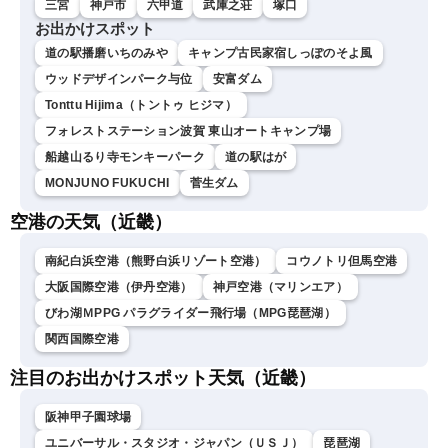
三宮
神戸市
六甲道
武庫之荘
塚口
お出かけスポット
道の駅播磨いちのみや
キャンプ古民家宿しっぽのそよ風
ウッドデザインパーク与位
安富ダム
Tonttu Hijima（トントゥ ヒジマ）
フォレストステーション波賀 東山オートキャンプ場
船越山るり寺モンキーパーク
道の駅はが
MONJUNO FUKUCHI
菅生ダム
空港の天気（近畿）
南紀白浜空港（熊野白浜リゾート空港）
コウノトリ但馬空港
大阪国際空港（伊丹空港）
神戸空港（マリンエア）
びわ湖ＭPPG パラグライダー飛行場（MPG琵琶湖）
関西国際空港
注目のお出かけスポット天気（近畿）
阪神甲子園球場
ユニバーサル・スタジオ・ジャパン（ＵＳＪ）
琵琶湖