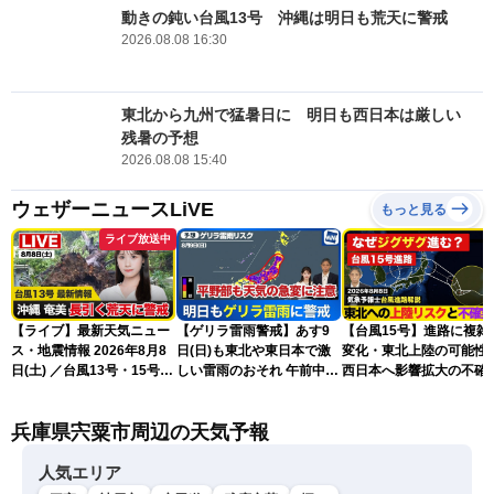
動きの鈍い台風13号 沖縄は明日も荒天に警戒
2026.08.08 16:30
東北から九州で猛暑日に 明日も西日本は厳しい
残暑の予想
2026.08.08 15:40
ウェザーニュースLiVE
もっと見る
ライブ放送中
【ライブ】最新天気ニュー
【ゲリラ雷雨警戒】あす9
【台風15号】進路に複雑
ス・地震情報 2026年8月8
日(日)も東北や東日本で激
変化・東北上陸の可能性
日(土) ／台風13号・15号
しい雷雨のおそれ 午前中か
西日本へ影響拡大の不確
ゲリラ雷雨最新見解 令和
ら雨雲急発達の危険も
性
8年熊本地震情報〈ウェザ
兵庫県宍粟市周辺の天気予報
ーニュースLiVEムーン・戸
北美月／芳野達郎〉
人気エリア