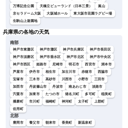
万博記念公園
天橋立ビューランド（日本三景）
嵐山
京セラドーム大阪
大阪城ホール
東大阪市花園ラグビー場
生駒山上遊園地
兵庫県の各地の天気
南部
神戸市東灘区
神戸市灘区
神戸市兵庫区
神戸市長田区
神戸市須磨区
神戸市垂水区
神戸市北区
神戸市中央区
神戸市西区
姫路市
尼崎市
明石市
西宮市
洲本市
芦屋市
伊丹市
相生市
加古川市
赤穂市
西脇市
宝塚市
三木市
高砂市
川西市
小野市
三田市
加西市
丹波篠山市
丹波市
南あわじ市
淡路市
宍粟市
加東市
たつの市
猪名川町
多可町
稲美町
播磨町
市川町
福崎町
神河町
太子町
上郡町
佐用町
北部
豊岡市
養父市
朝来市
香美町
新温泉町