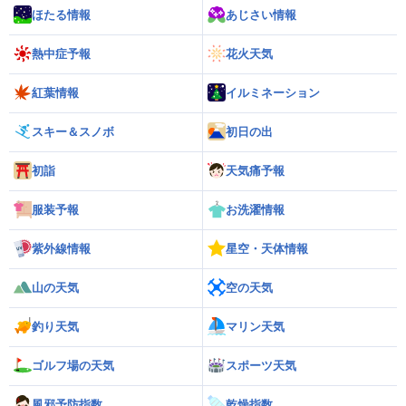
ほたる情報
あじさい情報
熱中症予報
花火天気
紅葉情報
イルミネーション
スキー＆スノボ
初日の出
初詣
天気痛予報
服装予報
お洗濯情報
紫外線情報
星空・天体情報
山の天気
空の天気
釣り天気
マリン天気
ゴルフ場の天気
スポーツ天気
風邪予防指数
乾燥指数