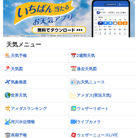
天気メニュー
天気予報
2週間天気
天気図
過去天気図
気象衛星
お天気ニュース
世界天気
アメダス(実況天気)
アメダスランキング
ウェザーリポート
河川水位情報
ライブカメラ
長期予報
ウェザーニュースLiVE