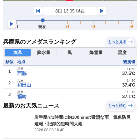
兵庫県のアメダスランキング
もっと見る
気温
降水量
風
降雪量
湿度
順位
地点
観測値
兵庫
14:53
1
西脇
37.5℃
兵庫
14:20
2
和田山
37.4℃
兵庫
13:16
3
福崎
37.1℃
最新のお天気ニュース
もっと読む
岩手県で1時間に約100mmの猛烈な雨 気象防災
速報・記録的短時間大雨
2026.08.08 16:40