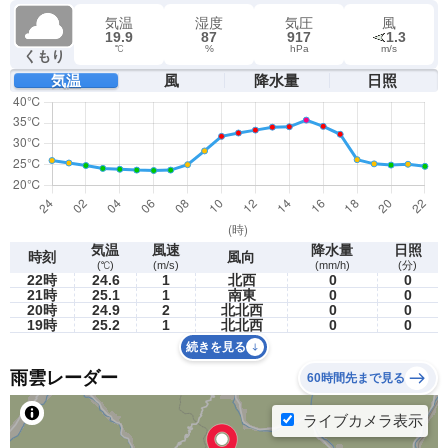
気温
湿度
気圧
風
19.9
87
917
1.3
℃
%
hPa
m/s
くもり
気温
風
降水量
日照
気温
風速
降水量
日照
時刻
風向
(℃)
(m/s)
(mm/h)
(分)
22時
24.6
1
北西
0
0
21時
25.1
1
南東
0
0
20時
24.9
2
北北西
0
0
19時
25.2
1
北北西
0
0
続きを見る
雨雲レーダー
60時間先まで見る