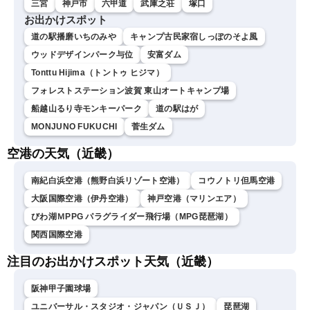
三宮
神戸市
六甲道
武庫之荘
塚口
お出かけスポット
道の駅播磨いちのみや
キャンプ古民家宿しっぽのそよ風
ウッドデザインパーク与位
安富ダム
Tonttu Hijima（トントゥ ヒジマ）
フォレストステーション波賀 東山オートキャンプ場
船越山るり寺モンキーパーク
道の駅はが
MONJUNO FUKUCHI
菅生ダム
空港の天気（近畿）
南紀白浜空港（熊野白浜リゾート空港）
コウノトリ但馬空港
大阪国際空港（伊丹空港）
神戸空港（マリンエア）
びわ湖ＭPPG パラグライダー飛行場（MPG琵琶湖）
関西国際空港
注目のお出かけスポット天気（近畿）
阪神甲子園球場
ユニバーサル・スタジオ・ジャパン（ＵＳＪ）
琵琶湖