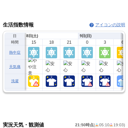
生活指数情報
アイコンの説明
日
8日(土)
9日(日)
15
18
21
0
3
6
時間
熱中症
天気痛
洗濯
実況天気・観測値
21:50時点
(
05:10
19:03
)