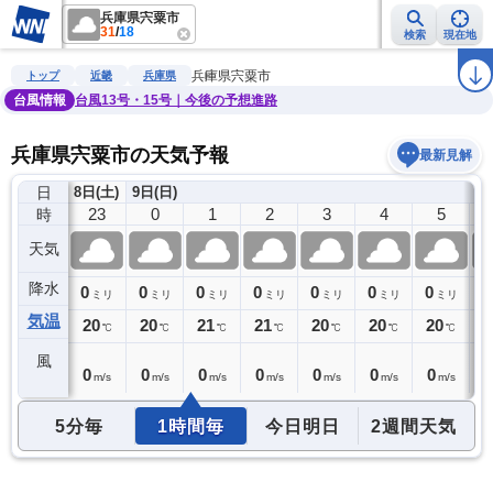
兵庫県宍粟市
31
/
18
検索
現在地
雨雲レーダー
台風情報
地震情報
警報・注意報
2週間天気
ラ
兵庫県宍粟市
トップ
近畿
兵庫県
台風情報
台風13号・15号｜今後の予想進路
兵庫県宍粟市の天気予報
最新見解
日
8日(土)
9日(日)
22
23
0
1
2
3
4
5
時
天気
降水
0
0
0
0
0
0
0
0
0
ミリ
ミリ
ミリ
ミリ
ミリ
ミリ
ミリ
ミリ
気温
20
20
20
21
21
20
20
20
2
℃
℃
℃
℃
℃
℃
℃
℃
風
0
0
0
0
0
0
0
0
0
m/s
m/s
m/s
m/s
m/s
m/s
m/s
m/s
5分毎
1時間毎
今日明日
2週間天気