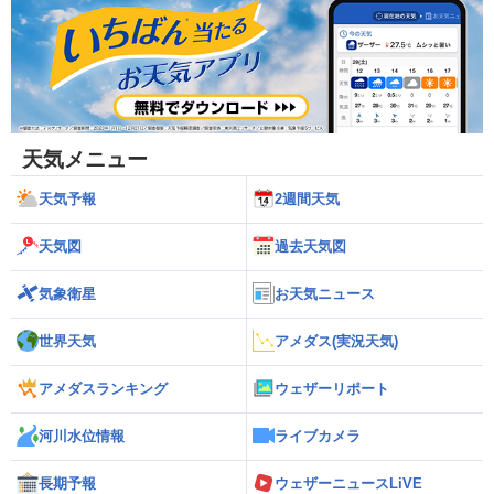
天気メニュー
天気予報
2週間天気
天気図
過去天気図
気象衛星
お天気ニュース
世界天気
アメダス(実況天気)
アメダスランキング
ウェザーリポート
河川水位情報
ライブカメラ
長期予報
ウェザーニュースLiVE