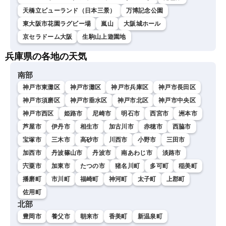
天橋立ビューランド（日本三景）
万博記念公園
東大阪市花園ラグビー場
嵐山
大阪城ホール
京セラドーム大阪
生駒山上遊園地
兵庫県の各地の天気
南部
神戸市東灘区
神戸市灘区
神戸市兵庫区
神戸市長田区
神戸市須磨区
神戸市垂水区
神戸市北区
神戸市中央区
神戸市西区
姫路市
尼崎市
明石市
西宮市
洲本市
芦屋市
伊丹市
相生市
加古川市
赤穂市
西脇市
宝塚市
三木市
高砂市
川西市
小野市
三田市
加西市
丹波篠山市
丹波市
南あわじ市
淡路市
宍粟市
加東市
たつの市
猪名川町
多可町
稲美町
播磨町
市川町
福崎町
神河町
太子町
上郡町
佐用町
北部
豊岡市
養父市
朝来市
香美町
新温泉町