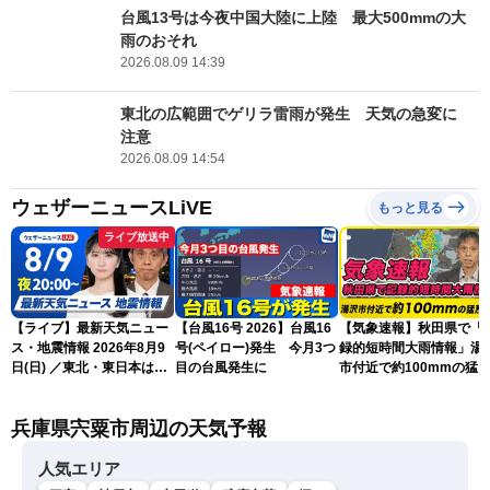
台風13号は今夜中国大陸に上陸 最大500mmの大
雨のおそれ
2026.08.09 14:39
東北の広範囲でゲリラ雷雨が発生 天気の急変に
注意
2026.08.09 14:54
ウェザーニュースLiVE
もっと見る
ライブ放送中
【ライブ】最新天気ニュー
【台風16号 2026】台風16
【気象速報】秋田県で「
ス・地震情報 2026年8月9
号(ペイロー)発生 今月3つ
録的短時間大雨情報」湯
日(日) ／東北・東日本は急
目の台風発生に
市付近で約100mmの猛
な雷雨に注意〈ウェザーニ
な雨
ュースLiVEムーン・駒木結
兵庫県宍粟市周辺の天気予報
衣／芳野達郎〉
人気エリア