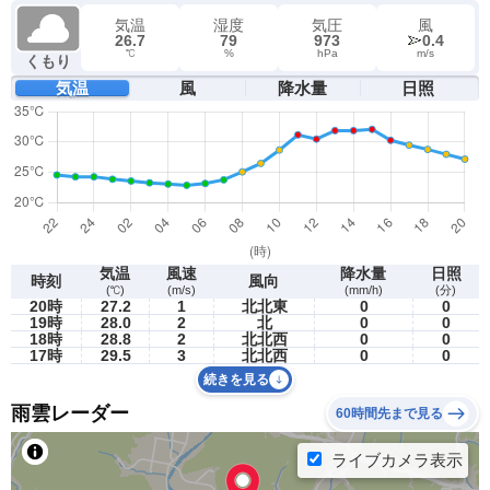
気温
湿度
気圧
風
26.7
79
973
0.4
℃
%
hPa
m/s
くもり
気温
風
降水量
日照
気温
風速
降水量
日照
時刻
風向
(℃)
(m/s)
(mm/h)
(分)
20時
27.2
1
北北東
0
0
19時
28.0
2
北
0
0
18時
28.8
2
北北西
0
0
17時
29.5
3
北北西
0
0
続きを見る
雨雲レーダー
60時間先まで見る