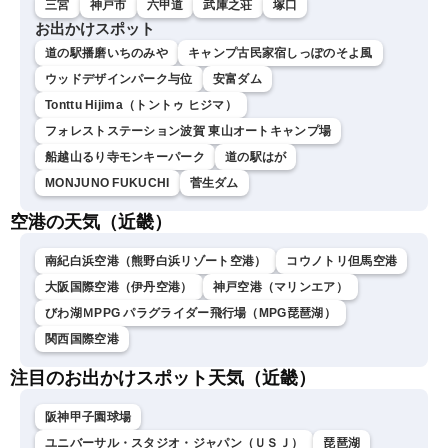
三宮
神戸市
六甲道
武庫之荘
塚口
お出かけスポット
道の駅播磨いちのみや
キャンプ古民家宿しっぽのそよ風
ウッドデザインパーク与位
安富ダム
Tonttu Hijima（トントゥ ヒジマ）
フォレストステーション波賀 東山オートキャンプ場
船越山るり寺モンキーパーク
道の駅はが
MONJUNO FUKUCHI
菅生ダム
空港の天気（近畿）
南紀白浜空港（熊野白浜リゾート空港）
コウノトリ但馬空港
大阪国際空港（伊丹空港）
神戸空港（マリンエア）
びわ湖ＭPPG パラグライダー飛行場（MPG琵琶湖）
関西国際空港
注目のお出かけスポット天気（近畿）
阪神甲子園球場
ユニバーサル・スタジオ・ジャパン（ＵＳＪ）
琵琶湖