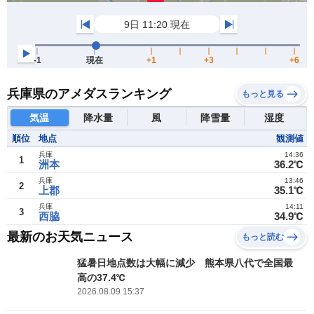
兵庫県のアメダスランキング
もっと見る
気温
降水量
風
降雪量
湿度
順位
地点
観測値
兵庫
14:36
1
洲本
36.2℃
兵庫
13:46
2
上郡
35.1℃
兵庫
14:11
3
西脇
34.9℃
最新のお天気ニュース
もっと読む
猛暑日地点数は大幅に減少 熊本県八代で全国最
高の37.4℃
2026.08.09 15:37