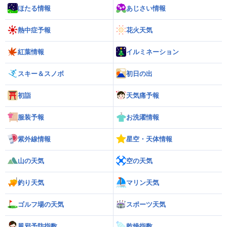
ほたる情報
あじさい情報
熱中症予報
花火天気
紅葉情報
イルミネーション
スキー＆スノボ
初日の出
初詣
天気痛予報
服装予報
お洗濯情報
紫外線情報
星空・天体情報
山の天気
空の天気
釣り天気
マリン天気
ゴルフ場の天気
スポーツ天気
風邪予防指数
乾燥指数