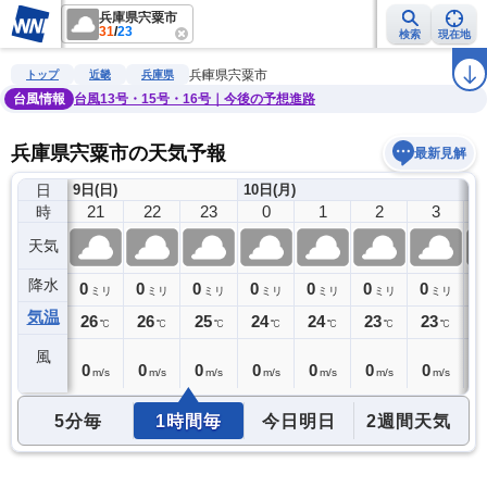
兵庫県宍粟市
31
/
23
検索
現在地
雨雲レーダー
台風情報
地震情報
警報・注意報
2週間天気
ラ
兵庫県宍粟市
トップ
近畿
兵庫県
台風情報
台風13号・15号・16号｜今後の予想進路
兵庫県宍粟市の天気予報
最新見解
日
9日(日)
10日(月)
20
21
22
23
0
1
2
3
時
天気
降水
0
0
0
0
0
0
0
0
0
ミリ
ミリ
ミリ
ミリ
ミリ
ミリ
ミリ
ミリ
気温
27
26
26
25
24
24
23
23
2
℃
℃
℃
℃
℃
℃
℃
℃
風
0
0
0
0
0
0
0
0
0
m/s
m/s
m/s
m/s
m/s
m/s
m/s
m/s
5分毎
1時間毎
今日明日
2週間天気