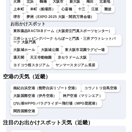
天満
北浜
鶴橋
大阪市
新大阪
梅田
北新地
上本町
本町（船場西）
心斎橋
十三
江坂
難波
堺市
夢洲（EXPO 2025 大阪・関西万博会場）
お出かけスポット
東和薬品RACTABドーム（大阪府立門真スポーツセンター）
三井ショッピングパーク ららぽーと門真・三井アウトレットパ
ーク 大阪門真
大阪城ホール
大阪城公園
東大阪市花園ラグビー場
通天閣
天王寺動物園
京セラドーム大阪
ヨドコウ桜スタジアム
ヤンマースタジアム長居
空港の天気（近畿）
南紀白浜空港（熊野白浜リゾート空港）
コウノトリ但馬空港
大阪国際空港（伊丹空港）
神戸空港（マリンエア）
びわ湖ＭPPG パラグライダー飛行場（MPG琵琶湖）
関西国際空港
注目のお出かけスポット天気（近畿）