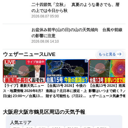
二十四節気「立秋」 真夏のような暑さでも、暦
の上では今日から秋
2026.08.07 05:00
お盆休み前半(山の日)の山の天気傾向 台風や前線
の影響に注意
2026.08.06 14:10
ウェザーニュースLiVE
もっと見る
ライブ放送中
【ライブ】最新天気ニュー
【台風15号 2026】今後の
【台風13号 2026】雨風
ス・地震情報 2026年8月7
進路は？北日本に接近・上
影響はいつまで続く？／
日(金) 23:00〜／台風13号
陸する可能性も（7日22時
ェザーニュース気象予報
の影響長引く 〈ウェザーニ
情報）
解説（7日22時情報）
ュースLiVE・川畑玲〉
大阪府大阪市鶴見区周辺の天気予報
人気エリア