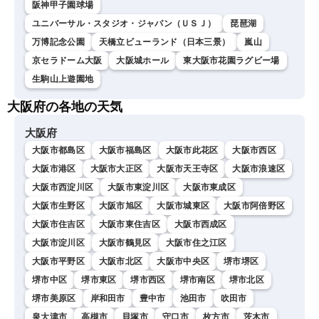
阪神甲子園球場
ユニバーサル・スタジオ・ジャパン（ＵＳＪ）
琵琶湖
万博記念公園
天橋立ビューランド（日本三景）
嵐山
京セラドーム大阪
大阪城ホール
東大阪市花園ラグビー場
生駒山上遊園地
大阪府の各地の天気
大阪府
大阪市都島区
大阪市福島区
大阪市此花区
大阪市西区
大阪市港区
大阪市大正区
大阪市天王寺区
大阪市浪速区
大阪市西淀川区
大阪市東淀川区
大阪市東成区
大阪市生野区
大阪市旭区
大阪市城東区
大阪市阿倍野区
大阪市住吉区
大阪市東住吉区
大阪市西成区
大阪市淀川区
大阪市鶴見区
大阪市住之江区
大阪市平野区
大阪市北区
大阪市中央区
堺市堺区
堺市中区
堺市東区
堺市西区
堺市南区
堺市北区
堺市美原区
岸和田市
豊中市
池田市
吹田市
泉大津市
高槻市
貝塚市
守口市
枚方市
茨木市