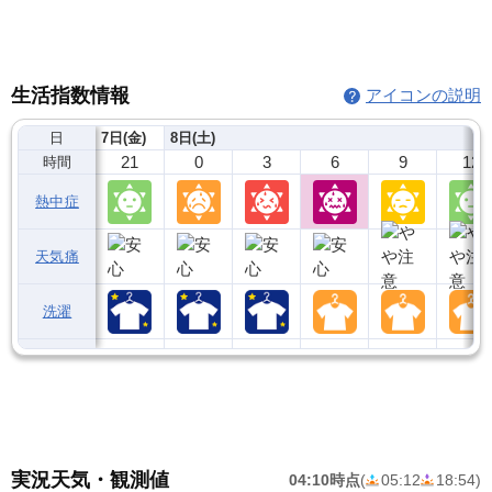
生活指数情報
アイコンの説明
日
7日(金)
8日(土)
21
0
3
6
9
12
時間
熱中症
天気痛
洗濯
実況天気・観測値
04:10時点
(
05:12
18:54
)