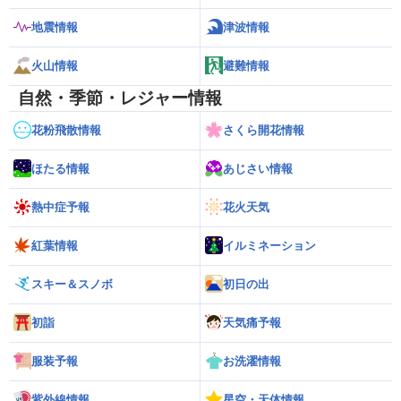
地震情報
津波情報
火山情報
避難情報
自然・季節・レジャー情報
花粉飛散情報
さくら開花情報
ほたる情報
あじさい情報
熱中症予報
花火天気
紅葉情報
イルミネーション
スキー＆スノボ
初日の出
初詣
天気痛予報
服装予報
お洗濯情報
紫外線情報
星空・天体情報