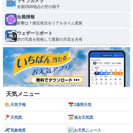
ライブカメラ
全国2500地点の空の様子
台風情報
影響は？接近状況をリアルタイム更新
ウェザーリポート
空の写真を投稿して最新の天気を共有
天気メニュー
天気予報
2週間天気
天気図
過去天気図
気象衛星
お天気ニュース