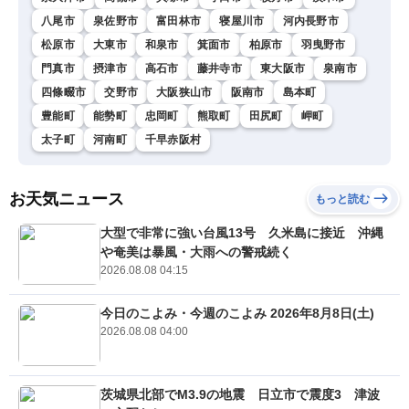
八尾市
泉佐野市
富田林市
寝屋川市
河内長野市
松原市
大東市
和泉市
箕面市
柏原市
羽曳野市
門真市
摂津市
高石市
藤井寺市
東大阪市
泉南市
四條畷市
交野市
大阪狭山市
阪南市
島本町
豊能町
能勢町
忠岡町
熊取町
田尻町
岬町
太子町
河南町
千早赤阪村
お天気ニュース
もっと読む
大型で非常に強い台風13号 久米島に接近 沖縄
や奄美は暴風・大雨への警戒続く
2026.08.08 04:15
今日のこよみ・今週のこよみ 2026年8月8日(土)
2026.08.08 04:00
茨城県北部でM3.9の地震 日立市で震度3 津波