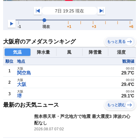
大阪府のアメダスランキング
もっと見る
気温
降水量
風
降雪量
湿度
順位
地点
観測値
大阪
00:02
1
関空島
29.7℃
大阪
00:02
2
大阪
29.4℃
大阪
00:04
3
堺
29.1℃
最新のお天気ニュース
もっと読む
熊本県天草・芦北地方で地震 最大震度3 津波の心
配なし
2026.08.07 07:02