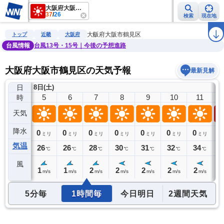
大阪府大阪市鶴見区
37
/
26
検索
現在地
雨雲レーダー
台風情報
地震情報
警報・注意報
2週間天気
ラ
大阪府大阪市鶴見区
トップ
近畿
大阪府
台風情報
台風13号・15号｜今後の予想進路
大阪府大阪市鶴見区の天気予報
最新見解
日
8日(土)
4
5
6
7
8
9
10
11
時
天気
降水
0
0
0
0
0
0
0
0
0
ミリ
ミリ
ミリ
ミリ
ミリ
ミリ
ミリ
ミリ
気温
26
26
26
28
30
31
32
34
3
℃
℃
℃
℃
℃
℃
℃
℃
風
1
1
1
2
2
2
2
2
1
m/s
m/s
m/s
m/s
m/s
m/s
m/s
m/s
5分毎
1時間毎
今日明日
2週間天気