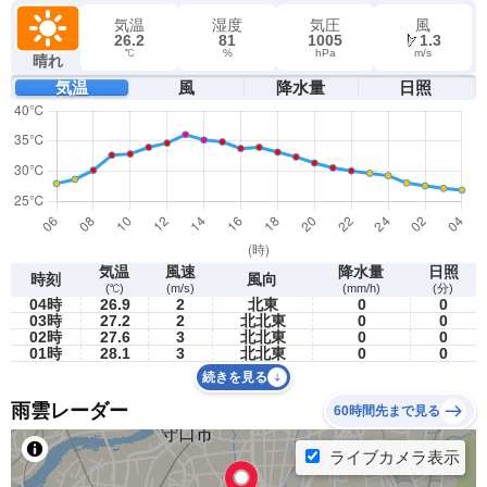
気温
湿度
気圧
風
26.2
81
1005
1.3
℃
%
hPa
m/s
晴れ
気温
風
降水量
日照
気温
風速
降水量
日照
時刻
風向
(℃)
(m/s)
(mm/h)
(分)
04時
26.9
2
北東
0
0
03時
27.2
2
北北東
0
0
02時
27.6
3
北北東
0
0
01時
28.1
3
北北東
0
0
続きを見る
雨雲レーダー
60時間先まで見る