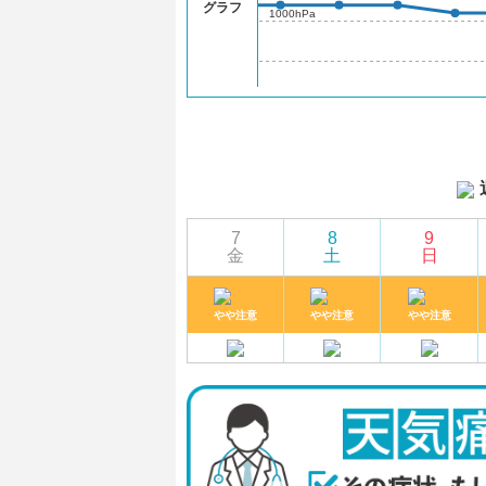
グラフ
1000hPa
7
8
9
金
土
日
やや注意
やや注意
やや注意