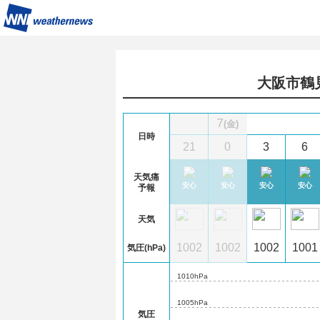
大阪市鶴
7
(金)
日時
9
12
15
18
21
0
3
6
天気痛
心
安心
やや注意
やや注意
安心
安心
安心
安心
安心
予報
天気
01
1001
1003
1002
1002
1002
1002
1002
1001
気圧(hPa)
1010hPa
1005hPa
気圧