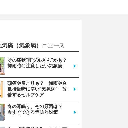
天気痛（気象病）ニュース
9
12
その症状”雨ダルさん”かも？
梅雨時に注意したい気象病
やや注意
やや注意
頭痛や肩こりも？ 梅雨や台
風接近時に辛い”気象病” 改
善するセルフケア
1001
1002
春の耳鳴り、その原因は？
今すぐできる予防と対策