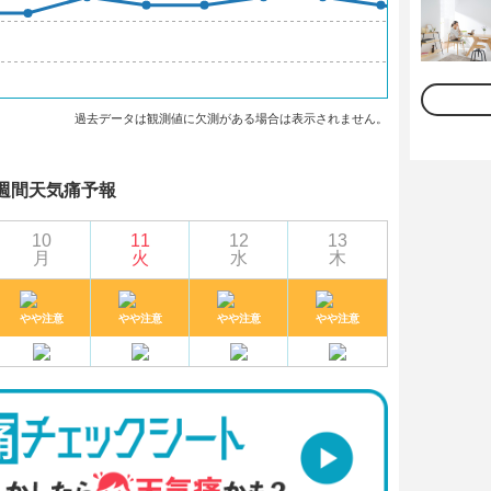
過去データは観測値に欠測がある場合は表示されません。
週間天気痛予報
10
11
12
13
月
火
水
木
やや注意
やや注意
やや注意
やや注意