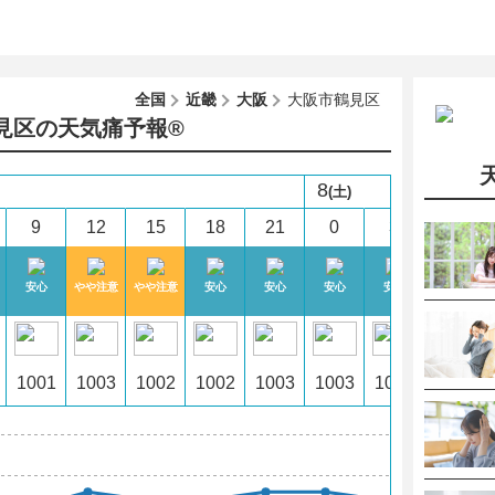
全国
近畿
大阪
大阪市鶴見区
見区の天気痛予報®︎
8
(土)
9
12
15
18
21
0
3
6
安心
やや注意
やや注意
安心
安心
安心
安心
安心
1001
1003
1002
1002
1003
1003
1002
1001