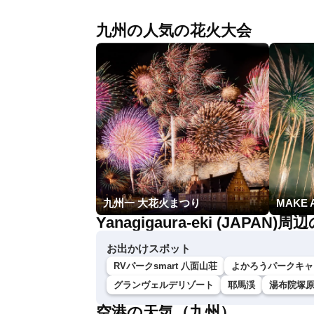
九州の人気の花火大会
九州一 大花火まつり
MAKE 
Yanagigaura-eki (JAPAN
お出かけスポット
RVパークsmart 八面山荘
よかろうパークキャ
グランヴェルデリゾート
耶馬渓
湯布院塚
空港の天気（九州）