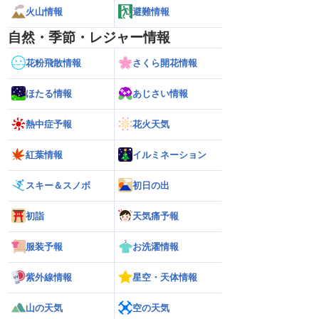
火山情報
避難情報
自然・季節・レジャー情報
花粉飛散情報
さくら開花情報
ほたる情報
あじさい情報
熱中症予報
花火天気
紅葉情報
イルミネーション
スキー＆スノボ
初日の出
初詣
天気痛予報
服装予報
お洗濯情報
紫外線情報
星空・天体情報
山の天気
空の天気