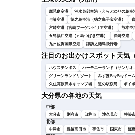
鹿児島空港
沖永良部空港（えらぶゆりの島空
与論空港
徳之島空港（徳之島子宝空港）
宮崎空港（宮崎ブーゲンビリア空港）
熊本空
五島福江空港（五島つばき空港）
長崎空港
九州佐賀国際空港
諏訪之瀬島飛行場
注目のお出かけスポット天気
ハウステンボス
ハーモニーランド（サンリオ
グリーンランドリゾート
みずほPayPayドー
久住高原沢水キャンプ場
道の駅桜島
ボイ
大分県の各地の天気
中部
大分市
別府市
臼杵市
津久見市
杵築
北部
中津市
豊後高田市
宇佐市
国東市
姫