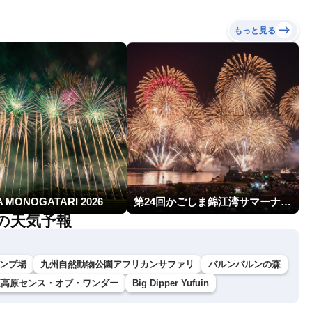
もっと見る
A MONOGATARI 2026
第24回かごしま錦江湾サマーナイト大花火大会
)周辺の天気予報
ンプ場
九州自然動物公園アフリカンサファリ
バルンバルンの森
原高原センス・オブ・ワンダー
Big Dipper Yufuin