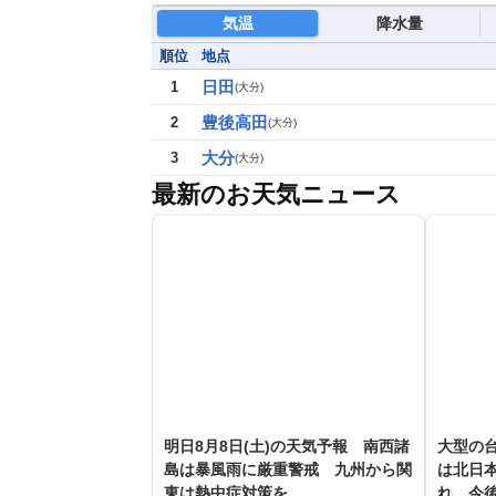
気温
降水量
順位
地点
日田
1
(
大分
)
豊後高田
2
(
大分
)
大分
3
(
大分
)
最新のお天気ニュース
明日8月8日(土)の天気予報 南西諸
大型の台
島は暴風雨に厳重警戒 九州から関
は北日
東は熱中症対策を
れ 今