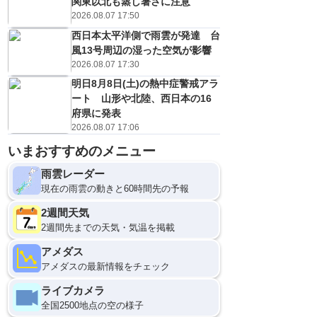
関東以北も蒸し暑さに注意
2026.08.07 17:50
西日本太平洋側で雨雲が発達 台
風13号周辺の湿った空気が影響
2026.08.07 17:30
明日8月8日(土)の熱中症警戒アラ
ート 山形や北陸、西日本の16
府県に発表
2026.08.07 17:06
いまおすすめのメニュー
9日(日)
21
0
雨雲レーダー
現在の雨雲の動きと60時間先の予報
2週間天気
2週間先までの天気・気温を掲載
アメダス
アメダスの最新情報をチェック
ライブカメラ
全国2500地点の空の様子