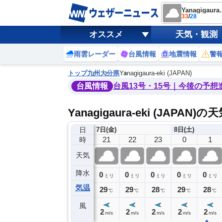
Yanagiga
33
/
28
オススメ
天気・観測
雨雲レーダー
台風情報
地震情報
警
トップ
九州
大分県
Yanagigaura-eki (JAPAN)
台風情報
台風13号・15号｜今後の予想
Yanagigaura-eki (JAPAN)
日
7日(金)
8日(土)
17
18
19
20
21
22
23
0
1
時
天気
降水
0
0
0
0
0
0
0
0
ミリ
ミリ
ミリ
ミリ
ミリ
ミリ
ミリ
ミリ
ミリ
気温
32
31
29
29
29
29
28
29
28
℃
℃
℃
℃
℃
℃
℃
℃
℃
風
5
4
4
2
2
2
2
2
2
m/s
m/s
m/s
m/s
m/s
m/s
m/s
m/s
m/s