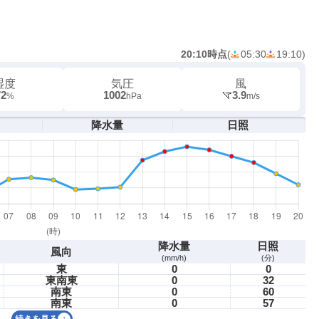
20:10時点
(
05:30
19:10
)
湿度
気圧
風
72
1002
3.9
%
hPa
m/s
降水量
日照
降水量
日照
風向
(mm/h)
(分)
東
0
0
東南東
0
32
南東
0
60
南東
0
57