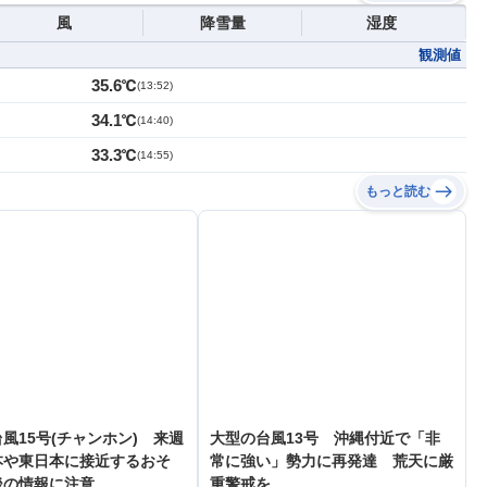
風
降雪量
湿度
観測値
35.6℃
(
13:52
)
34.1℃
(
14:40
)
33.3℃
(
14:55
)
もっと読む
風15号(チャンホン) 来週
大型の台風13号 沖縄付近で「非
本や東日本に接近するおそ
常に強い」勢力に再発達 荒天に厳
後の情報に注意
重警戒を