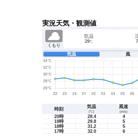
実況天気・観測値
気温
29
℃
くもり
気温
風
気温
風速
時刻
(℃)
(m/s)
20時
28.4
4
19時
29.8
5
18時
31.2
5
17時
32.0
6