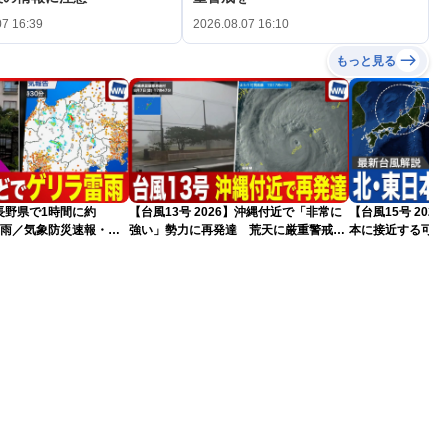
07 16:39
2026.08.07 16:10
もっと見る
長野県で1時間に約
【台風13号 2026】沖縄付近で「非常に
【台風15号 20
な雨／気象防災速報・記
強い」勢力に再発達 荒天に厳重警戒を
本に接近する可能
（7日18時最新情報）
気象予報士解説（