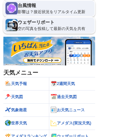
台風情報
影響は？接近状況をリアルタイム更新
ウェザーリポート
空の写真を投稿して最新の天気を共有
天気メニュー
天気予報
2週間天気
天気図
過去天気図
気象衛星
お天気ニュース
世界天気
アメダス(実況天気)
アメダスランキング
ウェザーリポート