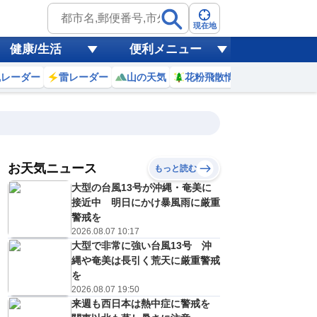
現在地
健康/生活
便利メニュー
風レーダー
雷レーダー
山の天気
花粉飛散情報
世界天気
お天気ニュース
もっと読む
大型の台風13号が沖縄・奄美に
0
11
12
13
14
15
16
17
18
接近中 明日にかけ暴風雨に厳重
警戒を
2026.08.07 10:17
大型で非常に強い台風13号 沖
0
0
0
0
0
0
0
0
ミリ
ミリ
ミリ
ミリ
ミリ
ミリ
ミリ
ミリ
ミリ
縄や奄美は長引く荒天に厳重警戒
32
33
34
34
34
33
32
31
℃
℃
℃
℃
℃
℃
℃
℃
℃
を
2026.08.07 19:50
3
3
3
3
3
3
2
2
来週も西日本は熱中症に警戒を
/s
m/s
m/s
m/s
m/s
m/s
m/s
m/s
m/s