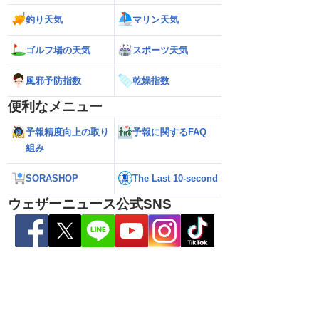
釣り天気
マリン天気
ゴルフ場の天気
スポーツ天気
風邪予防指数
乾燥指数
便利なメニュー
予報精度向上の取り
予報に関するFAQ
組み
26】来週は北日本や東日
【お盆の渋滞予測 2026】高速道路の影
【台風15号 202
性／ウェザーニュース
響エリアと渋滞ピークの時間帯は？／
島へ接近か 進路予
7日16時更新）
NEXCO中日本情報
（7日13時更新）
SORASHOP
The Last 10-second
ウェザーニュース公式SNS