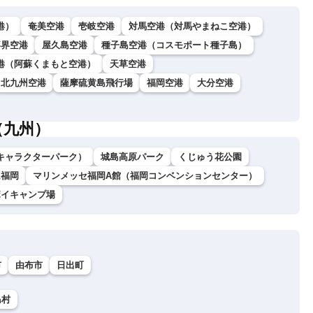
港）
奄美空港
壱岐空港
対馬空港（対馬やまねこ空港）
喜界空港
屋久島空港
種子島空港（コスモポート種子島）
港（阿蘇くまもと空港）
天草空港
北九州空港
薩摩硫黄島飛行場
福岡空港
大分空港
（九州）
キャラクターパーク）
城島高原パーク
くじゅう花公園
ム福岡
マリンメッセ福岡A館（福岡コンベンションセンター）
ボイキャンプ場
市
由布市
日出町
島村