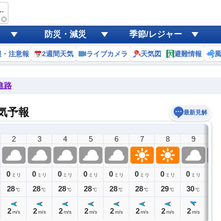
ura-eki (JAPAN)
防災・減災
季節/レジャー
報・注意報
2週間天気
ライブカメラ
天気図
避難情報
進路
の天気予報
最新見解
2
3
4
5
6
7
8
9
1
0
0
0
0
0
0
0
0
0
ミリ
ミリ
ミリ
ミリ
ミリ
ミリ
ミリ
ミリ
28
28
28
28
28
28
29
30
31
℃
℃
℃
℃
℃
℃
℃
℃
2
2
2
2
2
2
2
2
3
m/s
m/s
m/s
m/s
m/s
m/s
m/s
m/s
m