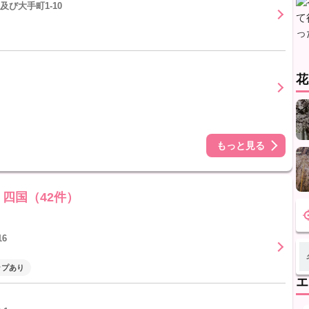
び大手町1-10
花
もっと見る
四国（42件）
6
ップあり
エ