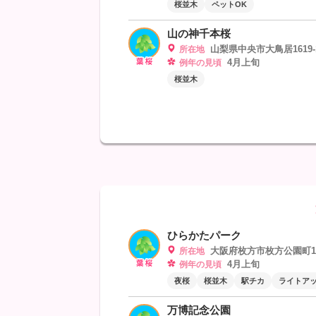
桜並木
ペットOK
山の神千本桜
山梨県中央市大鳥居1619-
所在地
4月上旬
例年の見頃
桜並木
ひらかたパーク
大阪府枚方市枚方公園町1-
所在地
4月上旬
例年の見頃
夜桜
桜並木
駅チカ
ライトア
万博記念公園