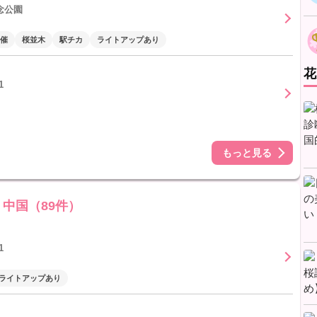
念公園
催
桜並木
駅チカ
ライトアップあり
花
1
もっと見る
中国（89件）
1
ライトアップあり