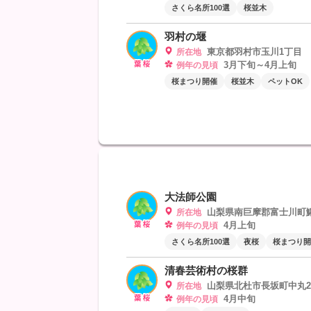
さくら名所100選
桜並木
羽村の堰
東京都羽村市玉川1丁目
所在地
3月下旬～4月上旬
例年の見頃
桜まつり開催
桜並木
ペットOK
大法師公園
山梨県南巨摩郡富士川町鰍
所在地
4月上旬
例年の見頃
さくら名所100選
夜桜
桜まつり開
清春芸術村の桜群
山梨県北杜市長坂町中丸20
所在地
4月中旬
例年の見頃