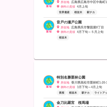
広島県広島市中区中島町1及
所在地
4月上旬
例年の見頃
世界遺産
桜並木
駅チカ
音戸の瀬戸公園
広島県呉市警固屋8丁目
所在地
4月下旬～５月上旬
例年の見頃
桜並木
特別名勝栗林公園
香川県高松市栗林町1-20-1
所在地
3月下旬～4月上旬
例年の見頃
夜桜
桜並木
駅チカ
ライトア
金刀比羅宮 桜馬場