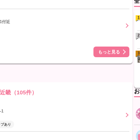
全
1
1付近
2
もっと見る
3
お
近畿（105件）
1
ップあり