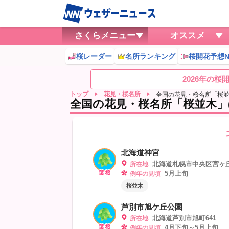
さくらメニュー
オススメ
桜レーダー
名所ランキング
桜開花予想N
2026年の
トップ
花見・桜名所
全国の花見・桜名所「桜
全国の花見・桜名所「桜並木」(8
北海道神宮
北海道札幌市中央区宮ヶ丘
所在地
5月上旬
例年の見頃
桜並木
芦別市旭ケ丘公園
北海道芦別市旭町641
所在地
4月下旬～5月上旬
例年の見頃