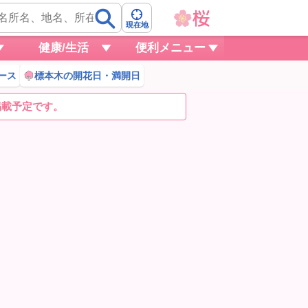
現在地
健康/生活
便利メニュー
ース
標本木の開花日・満開日
掲載予定です。