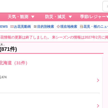
天気・観測
防災・減災
季節/レジャー
EWS
お花見動画
目的別検索
現在地検索
花見・桜のニュ
桜開花情報の更新は終了しました。 来シーズンの情報は2027年2月に
並木」
71件)
北海道（31件）
474