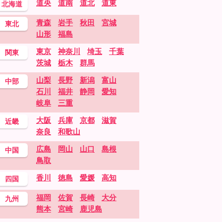
道央
道南
道北
道東
北海道
青森
岩手
秋田
宮城
東北
山形
福島
東京
神奈川
埼玉
千葉
関東
茨城
栃木
群馬
山梨
長野
新潟
富山
中部
石川
福井
静岡
愛知
岐阜
三重
大阪
兵庫
京都
滋賀
近畿
奈良
和歌山
広島
岡山
山口
島根
中国
鳥取
香川
徳島
愛媛
高知
四国
福岡
佐賀
長崎
大分
九州
熊本
宮崎
鹿児島