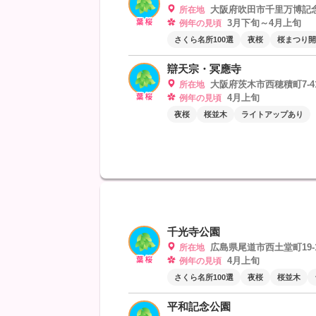
大阪府吹田市千里万博記
所在地
3月下旬～4月上旬
例年の見頃
さくら名所100選
夜桜
桜まつり開
辯天宗・冥應寺
大阪府茨木市西穂積町7-4
所在地
4月上旬
例年の見頃
夜桜
桜並木
ライトアップあり
千光寺公園
広島県尾道市西土堂町19-
所在地
4月上旬
例年の見頃
さくら名所100選
夜桜
桜並木
平和記念公園