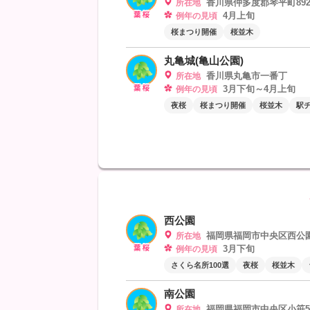
香川県仲多度郡琴平町892
所在地
4月上旬
例年の見頃
桜まつり開催
桜並木
丸亀城(亀山公園)
香川県丸亀市一番丁
所在地
3月下旬～4月上旬
例年の見頃
夜桜
桜まつり開催
桜並木
駅
西公園
福岡県福岡市中央区西公
所在地
3月下旬
例年の見頃
さくら名所100選
夜桜
桜並木
南公園
福岡県福岡市中央区小笹5-
所在地