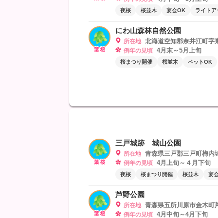
夜桜
桜並木
宴会OK
ライトア
にわ山森林自然公園
北海道空知郡奈井江町字東
所在地
4月末～5月上旬
例年の見頃
桜まつり開催
桜並木
ペットOK
三戸城跡 城山公園
青森県三戸郡三戸町梅内
所在地
4月上旬～４月下旬
例年の見頃
夜桜
桜まつり開催
桜並木
宴会
芦野公園
青森県五所川原市金木町
所在地
4月中旬～4月下旬
例年の見頃