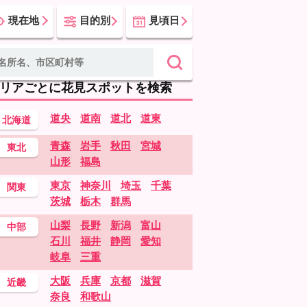
現在地
目的別
見頃日
リアごとに花見スポットを検索
道央
道南
道北
道東
北海道
青森
岩手
秋田
宮城
東北
山形
福島
東京
神奈川
埼玉
千葉
関東
茨城
栃木
群馬
山梨
長野
新潟
富山
中部
石川
福井
静岡
愛知
岐阜
三重
大阪
兵庫
京都
滋賀
近畿
奈良
和歌山