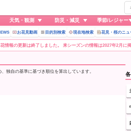
天気・観測
防災・減災
季節/レジャー
EWS
お花見動画
目的別検索
現在地検索
花見・桜のニュ
桜開花情報の更新は終了しました。 来シーズンの情報は2027年2月に
じめ、独自の基準に基づき順位を算出しています。
各