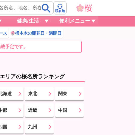
現在地
健康/生活
便利メニュー
ース
標本木の開花日・満開日
掲載予定です。
エリアの桜名所ランキング
北海道
東北
関東
中部
近畿
中国
四国
九州