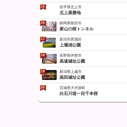
15
岩手県北上市
北上展勝地
16
静岡県島田市
家山の桜トンネル
17
新潟市西蒲区
上堰潟公園
18
長野県伊那市
高遠城址公園
19
新潟県上越市
高田城址公園
20
宮城県大河原町
白石川堤一目千本桜