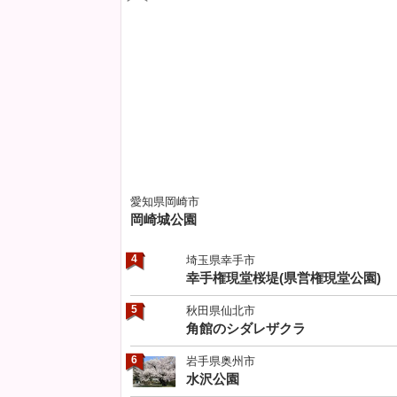
愛知県岡崎市
岡崎城公園
4
埼玉県幸手市
幸手権現堂桜堤(県営権現堂公園)
5
秋田県仙北市
角館のシダレザクラ
6
岩手県奥州市
水沢公園