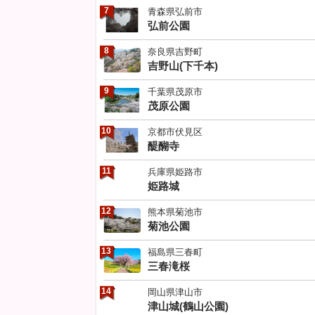
7
青森県弘前市
弘前公園
8
奈良県吉野町
吉野山(下千本)
9
千葉県茂原市
茂原公園
10
京都市伏見区
醍醐寺
11
兵庫県姫路市
姫路城
12
熊本県菊池市
菊池公園
13
福島県三春町
三春滝桜
14
岡山県津山市
津山城(鶴山公園)