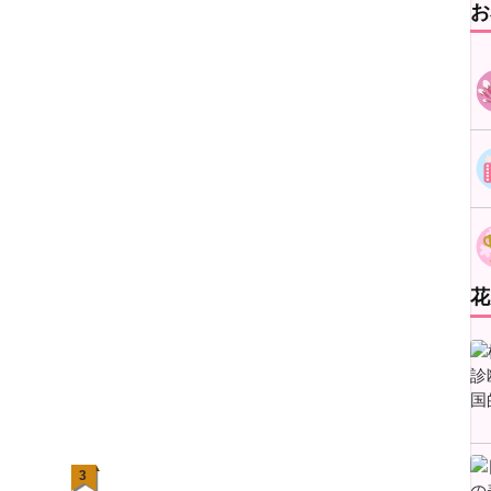
お
花
3