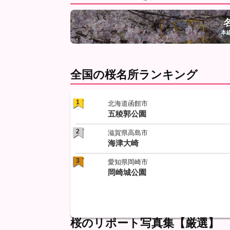
本
全国の桜名所ランキング
1
北海道函館市
五稜郭公園
2
滋賀県高島市
海津大崎
3
愛知県岡崎市
岡崎城公園
桜のリポート写真集【厳選】