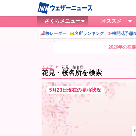
さくらメニュー
オススメ
桜レーダー
名所ランキング
桜開花予想N
2026年の
トップ
花見・桜名所
花見・桜名所を検索
5月23日現在の見頃状況