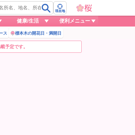
現在地
健康/生活
便利メニュー
ース
標本木の開花日・満開日
掲載予定です。