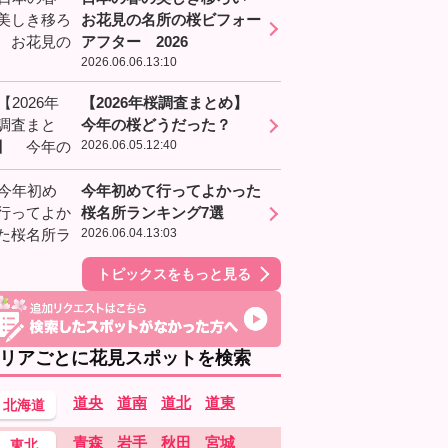
お花見の名所の桜ビフォー
アフター 2026
2026.06.06.13:10
【2026年桜調査まとめ】
今年の桜どうだった？
2026.06.05.12:40
今年初めて行ってよかった
桜名所ランキング7選
2026.06.04.13:03
トピックスをもっと見る
リアごとに花見スポットを検索
道央
道南
道北
道東
北海道
青森
岩手
秋田
宮城
東北