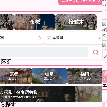
ニュースをもっと見る
夜桜
桜並木
ト
的別
見頃日
ら探す
京都
岐阜
福岡
嵐山など
高山など
太宰府など
エ
の花見・桜名所特集
・中通り・会津エリアから探す
から探す