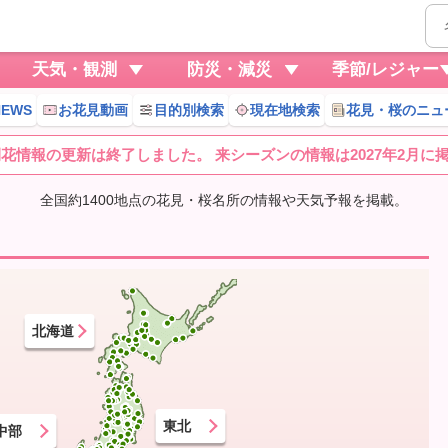
天気・観測
防災・減災
季節/レジャー
EWS
お花見動画
目的別検索
現在地検索
花見・桜のニュ
桜開花情報の更新は終了しました。 来シーズンの情報は2027年2月に
全国約1400地点の花見・桜名所の情報や天気予報を掲載。
北海道
東北
中部