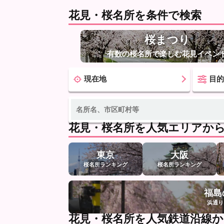
花見・桜名所を条件で検索
桜まつり
有数の桜名所で楽しむ花見イベン
現在地
目
花見・桜名所を人気エリアか
東京
大阪
桜名所ランキング
桜名所ランキング
福島
浜通り
花見・桜名所を人気鉄道沿線