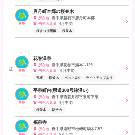
唐丹町本郷の桜並木
岩手県釜石市唐丹町本郷
所在地
4月中旬
例年の見頃
桜まつり開催
桜並木
花巻温泉
岩手県花巻市湯本1-125
所在地
は
４月中旬
例年の見頃
夜桜
桜並木
ペットOK
ライトアップあり
平泉町内(県道300号線沿い)
岩手県西磐井郡平泉町平泉
所在地
4月中旬
例年の見頃
桜並木
駅チカ
福泉寺
岩手県遠野市松崎町駒木7-57
所在地
5月上旬
例年の見頃