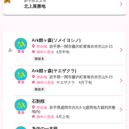
岩手県北上市
北上展勝地
Ark館ヶ森(ソメイヨシノ)
岩手県一関市藤沢町黄海衣井沢山9-15
所在地
あ
4月中旬
例年の見頃
桜並木
Ark館ヶ森(ヤエザクラ)
岩手県一関市藤沢町黄海衣井沢山9-15
所在地
ヤエザクラ 4月下旬
例年の見頃
桜並木
石割桜
岩手県盛岡市内丸9-1(盛岡地方裁判所敷
所在地
地内)
4月上旬
例年の見頃
為内の一本桜