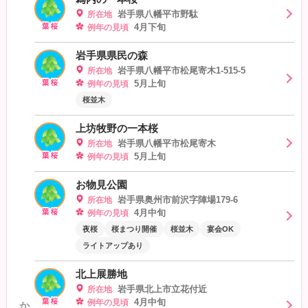
岩手県八幡平市野駄
所在地
4月下旬
例年の見頃
岩手県県民の森
岩手県八幡平市松尾寄木1-515-5
所在地
5月上旬
例年の見頃
桜並木
上坊牧野の一本桜
岩手県八幡平市松尾寄木
所在地
5月上旬
例年の見頃
お物見公園
岩手県奥州市前沢字陣場179-6
所在地
4月中旬
例年の見頃
夜桜
桜まつり開催
桜並木
宴会OK
ライトアップあり
北上展勝地
岩手県北上市立花付近
所在地
4月中旬
例年の見頃
か