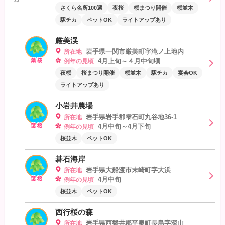
さくら名所100選
夜桜
桜まつり開催
桜並木
駅チカ
ペットOK
ライトアップあり
厳美渓
岩手県一関市厳美町字滝ノ上地内
所在地
4月上旬～４月中旬頃
例年の見頃
夜桜
桜まつり開催
桜並木
駅チカ
宴会OK
ライトアップあり
小岩井農場
岩手県岩手郡雫石町丸谷地36-1
所在地
4月中旬～4月下旬
例年の見頃
桜並木
ペットOK
碁石海岸
岩手県大船渡市末崎町字大浜
所在地
4月中旬
例年の見頃
桜並木
ペットOK
西行桜の森
岩手県西磐井郡平泉町長島字深山
所在地