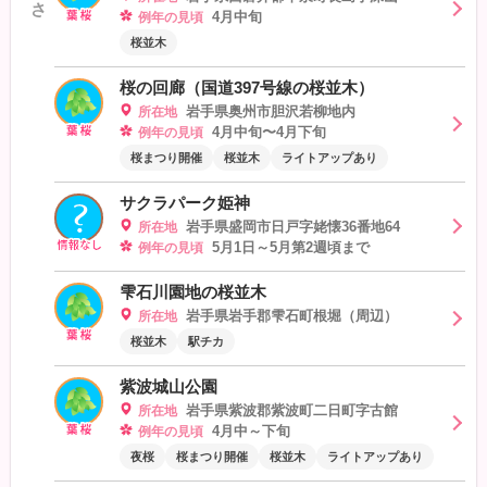
さ
4月中旬
例年の見頃
桜並木
桜の回廊（国道397号線の桜並木）
岩手県奥州市胆沢若柳地内
所在地
4月中旬〜4月下旬
例年の見頃
桜まつり開催
桜並木
ライトアップあり
サクラパーク姫神
岩手県盛岡市日戸字姥懐36番地64
所在地
5月1日～5月第2週頃まで
例年の見頃
雫石川園地の桜並木
岩手県岩手郡雫石町根堀（周辺）
所在地
桜並木
駅チカ
紫波城山公園
岩手県紫波郡紫波町二日町字古館
所在地
4月中～下旬
例年の見頃
夜桜
桜まつり開催
桜並木
ライトアップあり