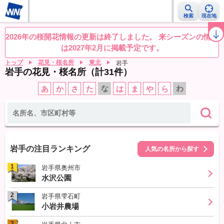
検索
現在地
桜レーダー
名所ランキング
桜開花予想NEWS
お花見動画
目的別
2026年の桜開花情報の更新は終了しました。 来シーズンの情報
は2027年2月に掲載予定です。
トップ
花見・桜名所
東北
岩手
岩手の花見・桜名所（計31件）
な
わ
あ
か
さ
た
は
ま
や
ら
岩手の注目ランキング
人気の名所から探す
1
岩手県奥州市
水沢公園
2
岩手県雫石町
小岩井農場
3