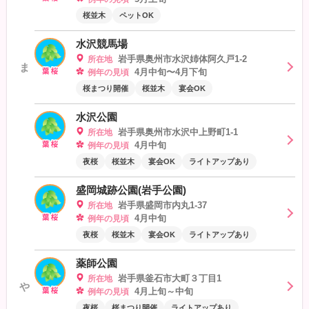
桜並木
ペットOK
水沢競馬場
岩手県奥州市水沢姉体阿久戸1-2
所在地
ま
4月中旬〜4月下旬
例年の見頃
桜まつり開催
桜並木
宴会OK
水沢公園
岩手県奥州市水沢中上野町1-1
所在地
4月中旬
例年の見頃
夜桜
桜並木
宴会OK
ライトアップあり
盛岡城跡公園(岩手公園)
岩手県盛岡市内丸1-37
所在地
4月中旬
例年の見頃
夜桜
桜並木
宴会OK
ライトアップあり
薬師公園
岩手県釜石市大町３丁目1
所在地
や
4月上旬～中旬
例年の見頃
夜桜
桜まつり開催
ライトアップあり