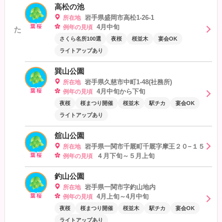
高松の池
岩手県盛岡市高松1-26-1
所在地
4月中旬
例年の見頃
た
さくら名所100選
夜桜
桜並木
宴会OK
ライトアップあり
巽山公園
岩手県久慈市中町1-48(社務所)
所在地
4月中旬から下旬
例年の見頃
夜桜
桜まつり開催
桜並木
駅チカ
宴会OK
ライトアップあり
舘山公園
岩手県一関市千厩町千厩字摩王２０−１５
所在地
４月下旬～５月上旬
例年の見頃
釣山公園
岩手県一関市字釣山地内
所在地
4月上旬～4月中旬
例年の見頃
夜桜
桜まつり開催
桜並木
駅チカ
宴会OK
ライトアップあり