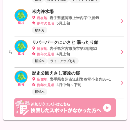
米内浄水場
岩手県盛岡市上米内字中居49
所在地
5月上旬
例年の見頃
駅チカ
リバーパークにいさと 湯ったり館
岩手県宮古市茂市第8地割53
所在地
ら
4月上旬
例年の見頃
桜並木
ライトアップあり
歴史公園えさし藤原の郷
岩手県奥州市江刺岩谷堂小名丸86−1
所在地
4月中旬～下旬
例年の見頃
桜並木