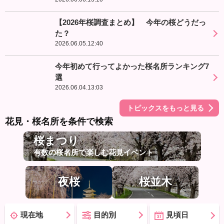
【2026年桜調査まとめ】 今年の桜どうだっ
た？
2026.06.05.12:40
今年初めて行ってよかった桜名所ランキング7
選
2026.06.04.13:03
トピックスをもっと見る
花見・桜名所を条件で検索
桜まつり
有数の桜名所で楽しむ花見イベント
夜桜
桜並木
現在地
目的別
見頃日