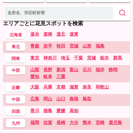
エリアごとに花見スポットを検索
道央
道南
道北
道東
北海道
青森
岩手
秋田
宮城
山形
福島
東北
東京
神奈川
埼玉
千葉
茨城
栃木
群馬
関東
山梨
長野
新潟
富山
石川
福井
静岡
中部
愛知
岐阜
三重
大阪
兵庫
京都
滋賀
奈良
和歌山
近畿
広島
岡山
山口
島根
鳥取
中国
香川
徳島
愛媛
高知
四国
福岡
佐賀
長崎
大分
熊本
宮崎
鹿児島
九州