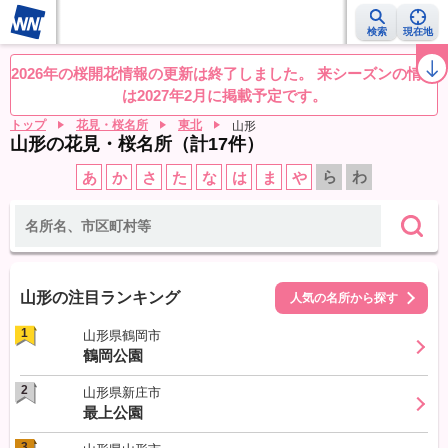
検索
現在地
桜レーダー
名所ランキング
桜開花予想NEWS
お花見動画
目的別
2026年の桜開花情報の更新は終了しました。 来シーズンの情報
は2027年2月に掲載予定です。
トップ
花見・桜名所
東北
山形
山形の花見・桜名所（計17件）
ら
わ
あ
か
さ
た
な
は
ま
や
山形の注目ランキング
人気の名所から探す
1
山形県鶴岡市
鶴岡公園
2
山形県新庄市
最上公園
3