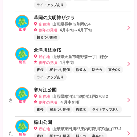
ライトアップあり
草岡の大明神ザクラ
山形県長井市草岡694
所在地
4月中旬～4月下旬
例年の見頃
桜まつり開催
倉津川枝垂桜
山形県天童市老野森一丁目ほか
所在地
4月中旬
例年の見頃
夜桜
桜まつり開催
桜並木
駅チカ
宴会OK
ライトアップあり
寒河江公園
山形県寒河江市寒河江丙2708-2
所在地
さ
４月中旬頃
例年の見頃
夜桜
桜まつり開催
桜並木
ライトアップあり
楯山公園
山形県東田川郡庄内町狩川字楯山137-1
所在地
た
夜桜
桜まつり開催
駅チカ
宴会OK