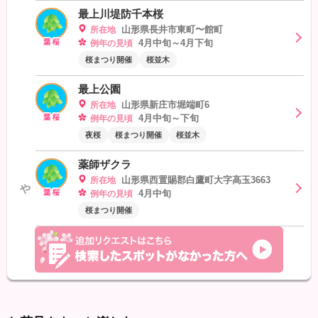
最上川堤防千本桜
山形県長井市東町〜館町
所在地
4月中旬～4月下旬
例年の見頃
桜まつり開催
桜並木
最上公園
山形県新庄市堀端町6
所在地
4月中旬～下旬
例年の見頃
夜桜
桜まつり開催
桜並木
薬師ザクラ
山形県西置賜郡白鷹町大字高玉3663
所在地
や
4月中旬
例年の見頃
桜まつり開催