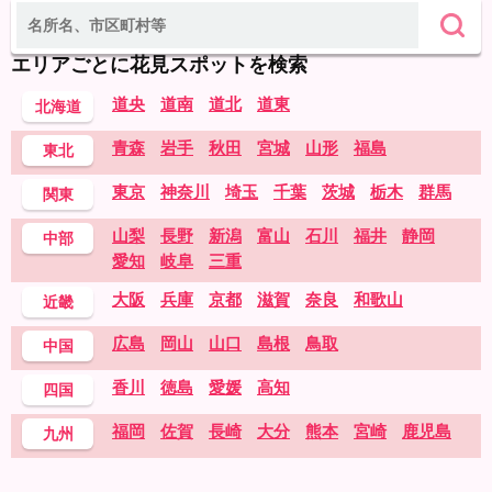
エリアごとに花見スポットを検索
道央
道南
道北
道東
北海道
青森
岩手
秋田
宮城
山形
福島
東北
東京
神奈川
埼玉
千葉
茨城
栃木
群馬
関東
山梨
長野
新潟
富山
石川
福井
静岡
中部
愛知
岐阜
三重
大阪
兵庫
京都
滋賀
奈良
和歌山
近畿
広島
岡山
山口
島根
鳥取
中国
香川
徳島
愛媛
高知
四国
福岡
佐賀
長崎
大分
熊本
宮崎
鹿児島
九州