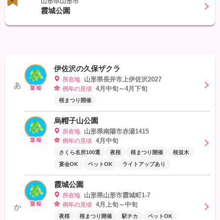
山形県山形市
霞城公園
伊佐沢の久保ザクラ
山形県長井市上伊佐沢2027
所在地
あ
4月中旬～4月下旬
例年の見頃
桜まつり開催
烏帽子山公園
山形県南陽市赤湯1415
所在地
4月中旬
例年の見頃
さくら名所100選
夜桜
桜まつり開催
桜並木
宴会OK
ペットOK
ライトアップあり
霞城公園
山形県山形市霞城町1-7
所在地
4月上旬～中旬
例年の見頃
か
夜桜
桜まつり開催
駅チカ
ペットOK