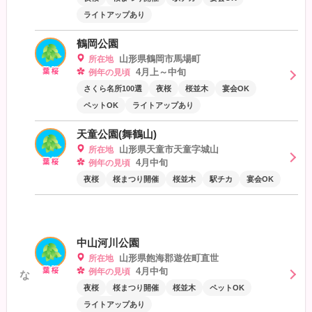
ライトアップあり
鶴岡公園
山形県鶴岡市馬場町
所在地
4月上～中旬
例年の見頃
さくら名所100選
夜桜
桜並木
宴会OK
ペットOK
ライトアップあり
天童公園(舞鶴山)
山形県天童市天童字城山
所在地
4月中旬
例年の見頃
夜桜
桜まつり開催
桜並木
駅チカ
宴会OK
中山河川公園
山形県飽海郡遊佐町直世
所在地
4月中旬
例年の見頃
な
夜桜
桜まつり開催
桜並木
ペットOK
ライトアップあり