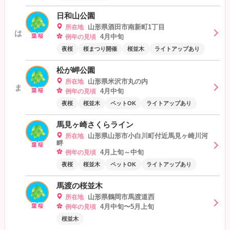
日和山公園
山形県酒田市南新町1丁目
所在地
は
4月中旬
例年の見頃
夜桜
桜まつり開催
桜並木
ライトアップあり
松が岬公園
山形県米沢市丸の内
所在地
ま
4月中旬
例年の見頃
夜桜
桜並木
ペットOK
ライトアップあり
馬見ヶ崎さくらライン
山形県山形市小白川町付近馬見ヶ崎川河
所在地
畔
4月上旬～中旬
例年の見頃
夜桜
桜並木
ペットOK
ライトアップあり
馬渡の桜並木
山形県鶴岡市馬渡道西
所在地
4月中旬〜5月上旬
例年の見頃
桜並木