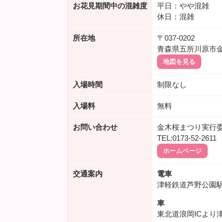
お花見期間中の混雑度
平日：やや混雑
休日：混雑
所在地
〒037-0202
青森県五所川原市
地図を見る
入場時間
制限なし
入場料
無料
お問い合わせ
金木桜まつり実行
TEL:0173-52-2611
ホームページ
交通案内
電車
津軽鉄道芦野公園
車
東北道浪岡ICより