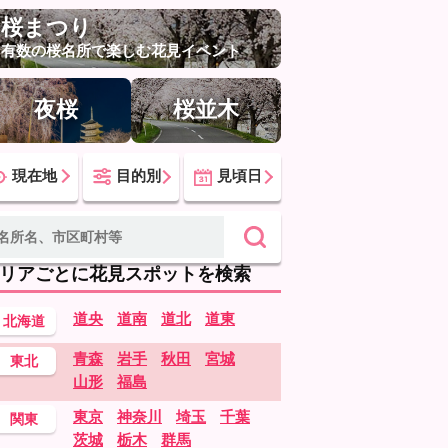
桜まつり
有数の桜名所で楽しむ花見イベント
夜桜
桜並木
現在地
目的別
見頃日
リアごとに花見スポットを検索
道央
道南
道北
道東
北海道
青森
岩手
秋田
宮城
東北
山形
福島
東京
神奈川
埼玉
千葉
関東
茨城
栃木
群馬