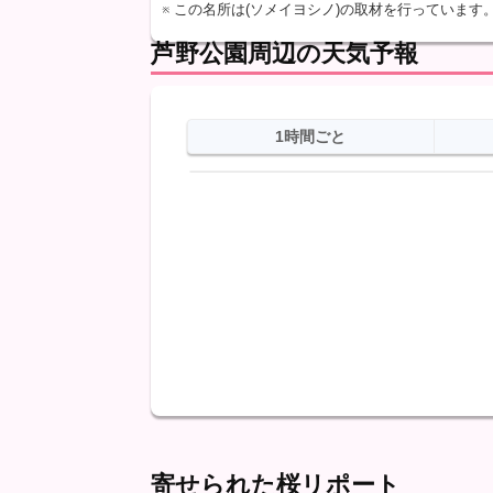
※ この名所は(ソメイヨシノ)の取材を行っています
芦野公園周辺の天気予報
1時間ごと
日
天気
最高
最低
降水
寄せられた桜リポート