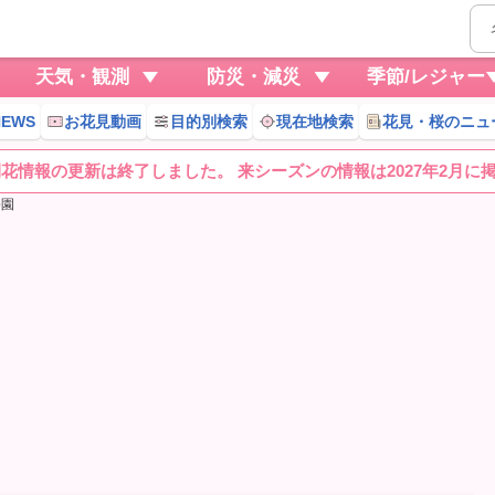
天気・観測
防災・減災
季節/レジャー
EWS
お花見動画
目的別検索
現在地検索
花見・桜のニュ
桜開花情報の更新は終了しました。 来シーズンの情報は2027年2月に
公園