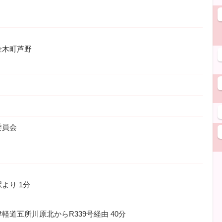
金木町芦野
委員会
駅より
1分
津軽道五所川原北からR339号経由
40分