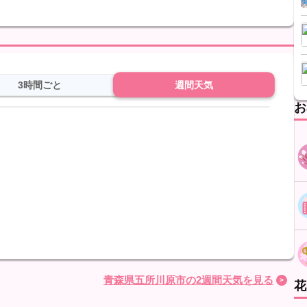
。
3時間ごと
週間天気
お
青森県五所川原市の2週間天気を見る
花