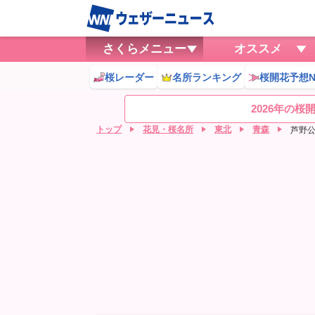
さくらメニュー
オススメ
桜レーダー
名所ランキング
桜開花予想N
2026年の
トップ
花見・桜名所
東北
青森
芦野