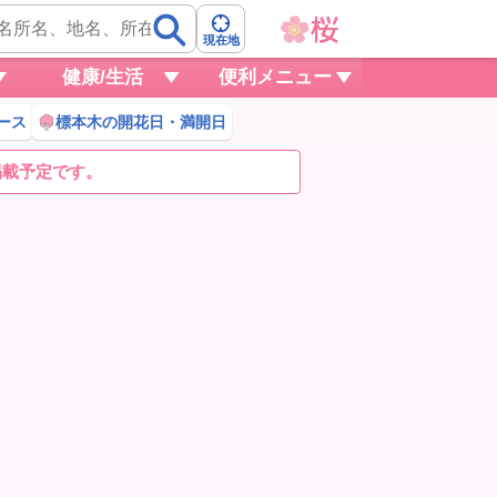
現在地
健康/生活
便利メニュー
ース
標本木の開花日・満開日
掲載予定です。