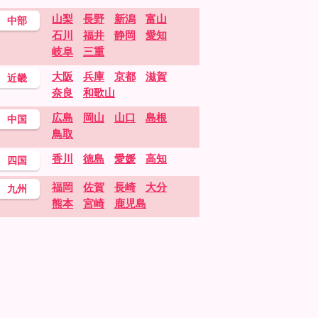
山梨
長野
新潟
富山
中部
石川
福井
静岡
愛知
岐阜
三重
大阪
兵庫
京都
滋賀
近畿
奈良
和歌山
広島
岡山
山口
島根
中国
鳥取
香川
徳島
愛媛
高知
四国
福岡
佐賀
長崎
大分
九州
熊本
宮崎
鹿児島