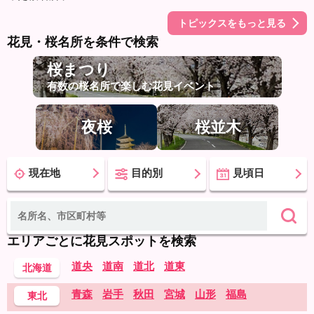
トピックスをもっと見る
花見・桜名所を条件で検索
桜まつり
有数の桜名所で楽しむ花見イベント
夜桜
桜並木
現在地
目的別
見頃日
エリアごとに花見スポットを検索
道央
道南
道北
道東
北海道
青森
岩手
秋田
宮城
山形
福島
東北