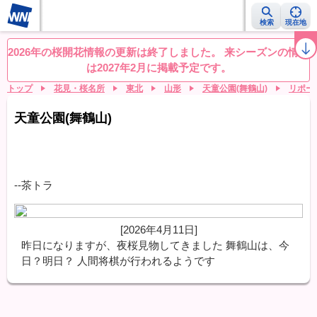
検索
現在地
桜レーダー
名所ランキング
桜開花予想NEWS
お花見動画
目的別
2026年の桜開花情報の更新は終了しました。 来シーズンの情報
は2027年2月に掲載予定です。
トップ
花見・桜名所
東北
山形
天童公園(舞鶴山)
リポー
天童公園(舞鶴山)
--茶トラ
[2026年4月11日]
昨日になりますが、夜桜見物してきました 舞鶴山は、今
日？明日？ 人間将棋が行われるようです