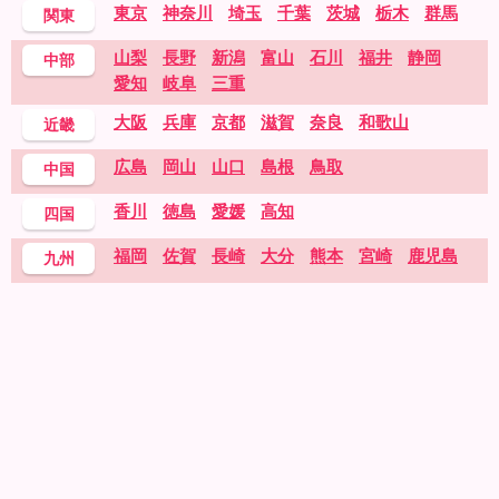
東京
神奈川
埼玉
千葉
茨城
栃木
群馬
関東
山梨
長野
新潟
富山
石川
福井
静岡
中部
愛知
岐阜
三重
大阪
兵庫
京都
滋賀
奈良
和歌山
近畿
広島
岡山
山口
島根
鳥取
中国
香川
徳島
愛媛
高知
四国
福岡
佐賀
長崎
大分
熊本
宮崎
鹿児島
九州