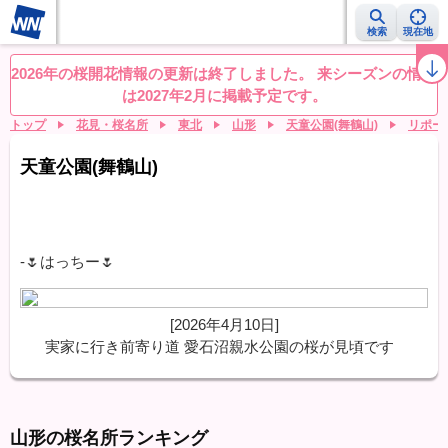
検索
現在地
桜レーダー
名所ランキング
桜開花予想NEWS
お花見動画
目的別
2026年の桜開花情報の更新は終了しました。 来シーズンの情報
は2027年2月に掲載予定です。
トップ
花見・桜名所
東北
山形
天童公園(舞鶴山)
リポー
天童公園(舞鶴山)
-🌷はっちー🌷
[2026年4月10日]
実家に行き前寄り道 愛石沼親水公園の桜が見頃です
山形の桜名所ランキング