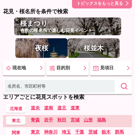
トピックスをもっと見る
花見・桜名所を条件で検索
桜まつり
有数の桜名所で楽しむ花見イベント
夜桜
桜並木
現在地
目的別
見頃日
エリアごとに花見スポットを検索
道央
道南
道北
道東
北海道
青森
岩手
秋田
宮城
山形
福島
東北
東京
神奈川
埼玉
千葉
茨城
栃木
群馬
関東