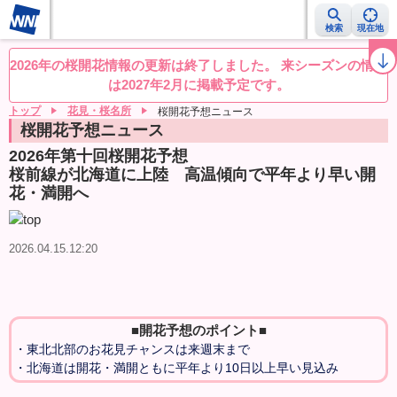
検索
現在地
桜レーダー
名所ランキング
桜開花予想NEWS
お花見動画
目的別
2026年の桜開花情報の更新は終了しました。 来シーズンの情報
は2027年2月に掲載予定です。
トップ
花見・桜名所
桜開花予想ニュース
桜開花予想ニュース
2026年第十回桜開花予想
桜前線が北海道に上陸 高温傾向で平年より早い開
花・満開へ
2026.04.15.12:20
■開花予想のポイント■
・東北北部のお花見チャンスは来週末まで
・北海道は開花・満開ともに平年より10日以上早い見込み