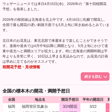
ウェザーニュースでは本日4月15日(水)、2026年の「第十回桜開花
予想」を発表しました。
2026年の桜前線は北海道を北上中です。4月16日に札幌で開花し、
全国で最も開花の遅い釧路方面でも5月上旬に咲き始めるとみていま
す。
北日本のお花見は、東北北部で来週末まで楽しむことができそうで
す。道南や道央では4月中旬以降に満開となり、5月上旬にかけて道
東や道北へと満開エリアが拡大します。特に北海道の満開時期は平
年よりも非常に早く、10日以上早まる見込みなので、お花見の計画
は早めに立てるのがオススメです。
桜開花予想・見頃情報
続きを読む
全国の標本木の開花・満開予想日
全国
地点名
開花予想日
平年の開花日
満
福岡
福岡管区気象台
3/24開花
3/22