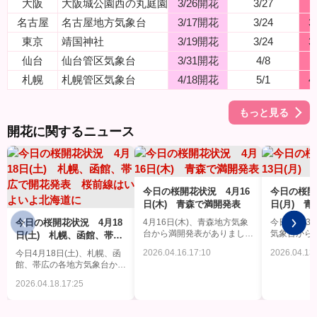
大阪
大阪城公園西の丸庭園
3/26開花
3/27
名古屋
名古屋地方気象台
3/17開花
3/24
3
東京
靖国神社
3/19開花
3/24
3
仙台
仙台管区気象台
3/31開花
4/8
札幌
札幌管区気象台
4/18開花
5/1
4
もっと見る
開花に関するニュース
今日の桜開花状況 4月16
今日の桜開
日(木) 青森で満開発表
日(月) 
今日の桜開花状況 4月18
4月16日(木)、青森地方気象
今日4月13
台から満開発表がありまし
気象台から
日(土) 札幌、函館、帯広
た。平年より10日早く、昨
した。平年
で開花発表 桜前線はいよ
2026.04.16.17:10
2026.04.13.
今日4月18日(土)、札幌、函
年より6日早い観測です。
年より4日
いよ北海道に
館、帯広の各地方気象台から
した。
開花発表がありました。 札
2026.04.18.17:25
幌では平年より平年より13
日早く、昨年より5日早い観
測、函館では平年より10日