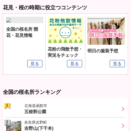
早く、昨年より5日早い観
測、帯広では平年より14日
花見・桜の時期に役立つコンテンツ
早く、昨年より10日早い観
測となりました。また、函館
と札幌が同日に開花するのは
3年連続となります。 桜前線
全国の桜名所 開
はいよいよ北海道に渡ったこ
とになります。
花・花見情報
花粉の飛散予想・
明日の服装予想
実況をチェック
見る
見る
見る
全国の桜名所ランキング
1
北海道函館市
五稜郭公園
2
奈良県吉野町
吉野山(下千本)