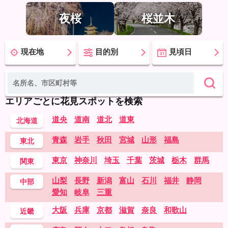
夜桜
桜並木
現在地
目的別
見頃日
エリアごとに花見スポットを検索
道央
道南
道北
道東
北海道
青森
岩手
秋田
宮城
山形
福島
東北
東京
神奈川
埼玉
千葉
茨城
栃木
群馬
関東
山梨
長野
新潟
富山
石川
福井
静岡
中部
愛知
岐阜
三重
大阪
兵庫
京都
滋賀
奈良
和歌山
近畿