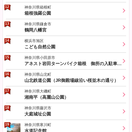
12
神奈川県箱根町
箱根強羅公園
13
神奈川県鎌倉市
鶴岡八幡宮
14
横浜市旭区
こども自然公園
15
神奈川県小田原市
アネスト岩田ターンパイク箱根 御所の入駐車場付近の桜
16
神奈川県山北町
山北鉄道公園（JR御殿場線沿い桜並木の通り）
17
神奈川県大磯町
湘南平（高麗山公園）
18
神奈川県藤沢市
大庭城址公園
19
神奈川県寒川町
水道記念館