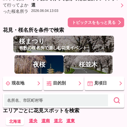
選
2026.06.04.13:03
トピックスをもっと見る
花見・桜名所を条件で検索
桜まつり
有数の桜名所で楽しむ花見イベント
夜桜
桜並木
現在地
目的別
見頃日
エリアごとに花見スポットを検索
道央
道南
道北
道東
北海道