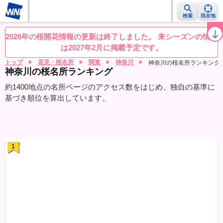
検索
現在地
桜レーダー
名所ランキング
桜開花予想NEWS
お花見動画
目的別
2026年の桜開花情報の更新は終了しました。 来シーズンの情報
は2027年2月に掲載予定です。
トップ
花見・桜名所
関東
神奈川
神奈川の桜名所ランキング
神奈川の桜名所ランキング
約1400地点の名所ページのアクセス数をはじめ、独自の基準に
基づき順位を算出しています。
1