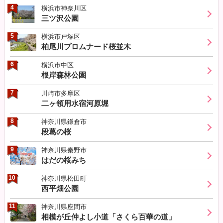
4
横浜市神奈川区
三ツ沢公園
5
横浜市戸塚区
柏尾川プロムナード桜並木
6
横浜市中区
根岸森林公園
7
川崎市多摩区
二ヶ領用水宿河原堀
8
神奈川県鎌倉市
段葛の桜
9
神奈川県秦野市
はだの桜みち
10
神奈川県松田町
西平畑公園
11
神奈川県座間市
相模が丘仲よし小道「さくら百華の道」