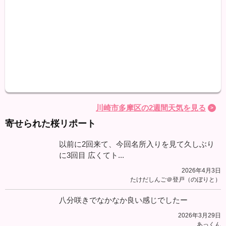
天気
最高
最低
降水
川崎市多摩区の2週間天気を見る
寄せられた桜リポート
以前に2回来て、今回名所入りを見て久しぶり
に3回目 広くてト...
2026年4月3日
たけだしんご＠登戸（のぼりと）
八分咲きでなかなか良い感じでしたー
2026年3月29日
あっくん