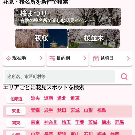
花見・桜名所を条件で検索
桜まつり
有数の桜名所で楽しむ花見イベント
夜桜
桜並木
現在地
目的別
見頃日
エリアごとに花見スポットを検索
道央
道南
道北
道東
北海道
青森
岩手
秋田
宮城
山形
福島
東北
東京
神奈川
埼玉
千葉
茨城
栃木
群馬
関東
山梨
長野
新潟
富山
石川
福井
静岡
中部