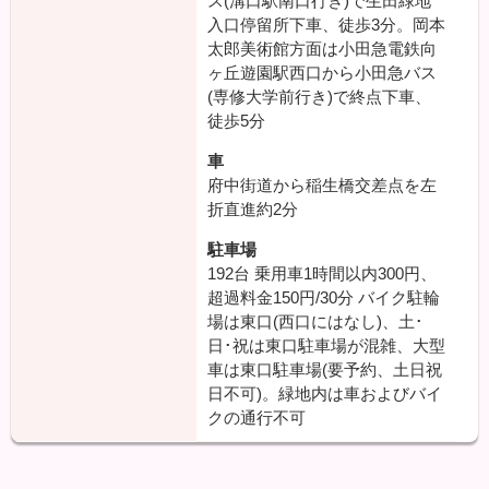
ス(溝口駅南口行き)で生田緑地
入口停留所下車、徒歩3分。岡本
太郎美術館方面は小田急電鉄向
ヶ丘遊園駅西口から小田急バス
(専修大学前行き)で終点下車、
徒歩5分
車
府中街道から稲生橋交差点を左
折直進約2分
駐車場
192台 乗用車1時間以内300円、
超過料金150円/30分 バイク駐輪
場は東口(西口にはなし)、土･
日･祝は東口駐車場が混雑、大型
車は東口駐車場(要予約、土日祝
日不可)。緑地内は車およびバイ
クの通行不可