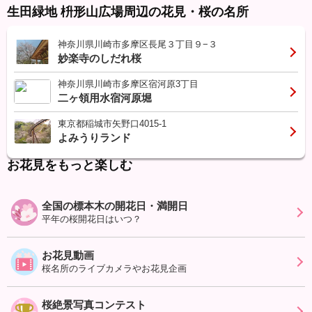
生田緑地 枡形山広場周辺の花見・桜の名所
神奈川県川崎市多摩区長尾３丁目９−３
妙楽寺のしだれ桜
神奈川県川崎市多摩区宿河原3丁目
二ヶ領用水宿河原堀
東京都稲城市矢野口4015-1
よみうりランド
お花見をもっと楽しむ
全国の標本木の開花日・満開日
平年の桜開花日はいつ？
お花見動画
桜名所のライブカメラやお花見企画
桜絶景写真コンテスト