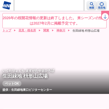
検索
現在地
桜レーダー
名所ランキング
桜開花予想NEWS
お花見動画
目的別
2026年の桜開花情報の更新は終了しました。 来シーズンの情報
は2027年2月に掲載予定です。
トップ
花見・桜名所
関東
神奈川
生田緑地 枡形山広場
いくたりょくち ますがたやまひろば
生田緑地 枡形山広場
ペットOK
提供：生田緑地東口ビジターセンター