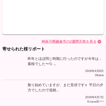
最高
最低
降水
神奈川県鎌倉市の2週間天気を見る
寄せられた桜リポート
昨年とほぼ同じ時期に行ったのですが今年は，
葉桜でした〜💦 ...
2026年4月8日
Ohana
散り始めていますが、まだ見頃です♬ 平日の夕
方でしたので混雑...
2026年4月7日
é𝓬𝓵𝓲𝓹𝓼𝓮𓊝𓄹𓄺