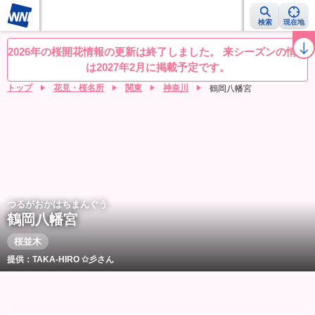
検索
現在地
桜レーダー
名所ランキング
桜開花予想NEWS
お花見動画
目的別
2026年の桜開花情報の更新は終了しました。 来シーズンの情報
は2027年2月に掲載予定です。
トップ
花見・桜名所
関東
神奈川
鶴岡八幡宮
つるがおかはちまんぐう
鶴岡八幡宮
桜並木
提供：TAKA-HIRO ✩彡さん