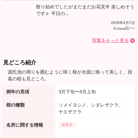
散り始めでしたがまだまだお花見🌸 楽しめそう
です♬ 平日の...
2026年4月7日
é𝓬𝓵𝓲𝓹𝓼𝓮𓊝𓄹𓄺
写真をもっと見る
見どころ紹介
源氏池の周りを囲むように咲く桜が水面に映って美しく、段
葛の桜も見どころ。
例年の見頃
3月下旬〜4月上旬
桜の種類
ソメイヨシノ、シダレザクラ、
ヤエザクラ
名所に関する情報
桜並木