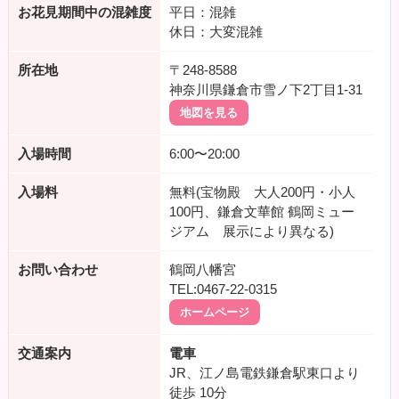
お花見期間中の混雑度
平日：混雑
休日：大変混雑
所在地
〒248-8588
神奈川県鎌倉市雪ノ下2丁目1-31
地図を見る
入場時間
6:00〜20:00
入場料
無料(宝物殿 大人200円・小人
100円、鎌倉文華館 鶴岡ミュー
ジアム 展示により異なる)
お問い合わせ
鶴岡八幡宮
TEL:0467-22-0315
ホームページ
交通案内
電車
JR、江ノ島電鉄鎌倉駅東口より
徒歩
10分