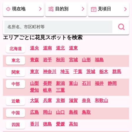
現在地
目的別
見頃日
エリアごとに花見スポットを検索
道央
道南
道北
道東
北海道
青森
岩手
秋田
宮城
山形
福島
東北
東京
神奈川
埼玉
千葉
茨城
栃木
群馬
関東
山梨
長野
新潟
富山
石川
福井
静岡
中部
愛知
岐阜
三重
大阪
兵庫
京都
滋賀
奈良
和歌山
近畿
広島
岡山
山口
島根
鳥取
中国
香川
徳島
愛媛
高知
四国