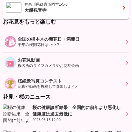
神奈川県鎌倉市岡本1-5-3
大船観音寺
お花見をもっと楽しむ
全国の標本木の開花日・満開日
平年の桜開花日はいつ？
お花見動画
桜名所のライブカメラやお花見企画
桜絶景写真コンテスト
写真や動画を投稿して参加しよう♪
花見・桜のニュース
桜の健康診断結果 全国的に前年より悪化し
健康度は過去最低に
2026.06.15.12:00