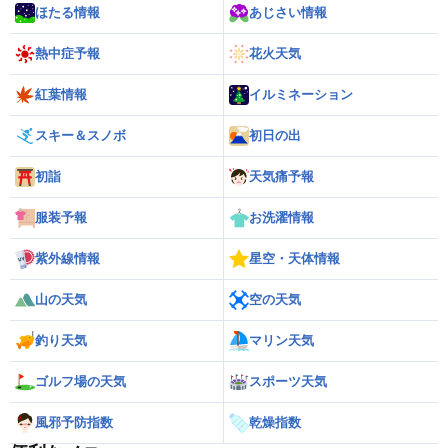
ほたる情報
あじさい情報
熱中症予報
花火天気
紅葉情報
イルミネーション
スキー＆スノボ
初日の出
初詣
天気痛予報
服装予報
お洗濯情報
紫外線情報
星空・天体情報
山の天気
空の天気
釣り天気
マリン天気
ゴルフ場の天気
スポーツ天気
風邪予防指数
乾燥指数