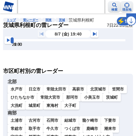
検索
現在地
雨雲レーダー
台風情報
地震情報
茨城県利根町
警報・注意報
2週間天気
ラ
トップ
雷レーダー
関東
茨城
雷
茨城県利根町の雷レーダー
7日22:30現在
8/7 (金) 19:40
20:00
20:30
21:00
21:30
22:00
22:30
明
る
い
暗
市区町村別の雷レーダー
い
北部
水戸市
日立市
常陸太田市
高萩市
北茨城市
笠間市
ひたちなか市
常陸大宮市
那珂市
小美玉市
茨城町
大洗町
城里町
東海村
大子町
南部
土浦市
古河市
石岡市
結城市
龍ケ崎市
下妻市
常総市
取手市
牛久市
つくば市
鹿嶋市
潮来市