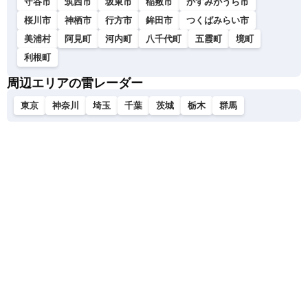
守谷市
筑西市
坂東市
稲敷市
かすみがうら市
桜川市
神栖市
行方市
鉾田市
つくばみらい市
美浦村
阿見町
河内町
八千代町
五霞町
境町
利根町
周辺エリアの雷レーダー
東京
神奈川
埼玉
千葉
茨城
栃木
群馬