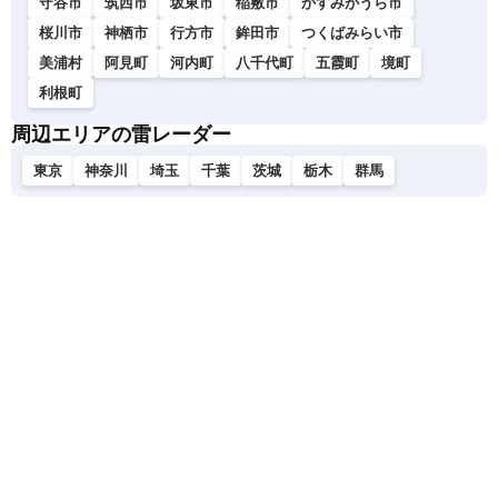
守谷市
筑西市
坂東市
稲敷市
かすみがうら市
桜川市
神栖市
行方市
鉾田市
つくばみらい市
美浦村
阿見町
河内町
八千代町
五霞町
境町
利根町
周辺エリアの雷レーダー
東京
神奈川
埼玉
千葉
茨城
栃木
群馬