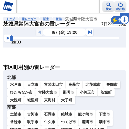
検索
現在地
雨雲レーダー
台風情報
地震情報
茨城県常陸大宮市
警報・注意報
2週間天気
ラ
トップ
雷レーダー
関東
茨城
雷
茨城県常陸大宮市の雷レーダー
7日22:10現在
8/7 (金) 19:20
19:30
20:00
20:30
21:00
21:30
22:00
明
る
い
暗
市区町村別の雷レーダー
い
北部
水戸市
日立市
常陸太田市
高萩市
北茨城市
笠間市
ひたちなか市
常陸大宮市
那珂市
小美玉市
茨城町
大洗町
城里町
東海村
大子町
南部
土浦市
古河市
石岡市
結城市
龍ケ崎市
下妻市
常総市
取手市
牛久市
つくば市
鹿嶋市
潮来市