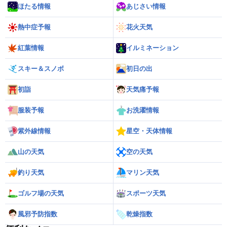
ほたる情報
あじさい情報
熱中症予報
花火天気
紅葉情報
イルミネーション
スキー＆スノボ
初日の出
初詣
天気痛予報
服装予報
お洗濯情報
紫外線情報
星空・天体情報
山の天気
空の天気
釣り天気
マリン天気
ゴルフ場の天気
スポーツ天気
風邪予防指数
乾燥指数