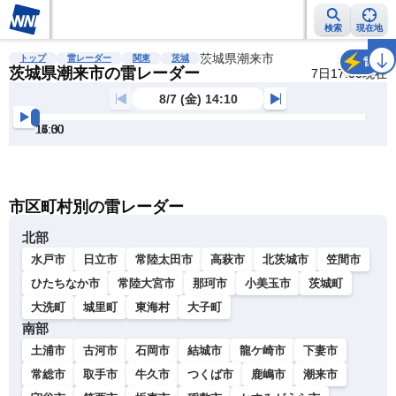
検索
現在地
雨雲レーダー
台風情報
地震情報
茨城県潮来市
警報・注意報
2週間天気
ラ
トップ
雷レーダー
関東
茨城
雷
茨城県潮来市の雷レーダー
7日17:00現在
8/7 (金) 14:10
14:30
15:00
15:30
16:00
16:30
17:00
明
る
い
暗
市区町村別の雷レーダー
い
北部
水戸市
日立市
常陸太田市
高萩市
北茨城市
笠間市
ひたちなか市
常陸大宮市
那珂市
小美玉市
茨城町
大洗町
城里町
東海村
大子町
南部
土浦市
古河市
石岡市
結城市
龍ケ崎市
下妻市
常総市
取手市
牛久市
つくば市
鹿嶋市
潮来市