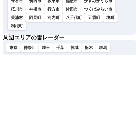
守谷市
筑西市
坂東市
稲敷市
かすみがうら市
桜川市
神栖市
行方市
鉾田市
つくばみらい市
美浦村
阿見町
河内町
八千代町
五霞町
境町
利根町
周辺エリアの雷レーダー
東京
神奈川
埼玉
千葉
茨城
栃木
群馬