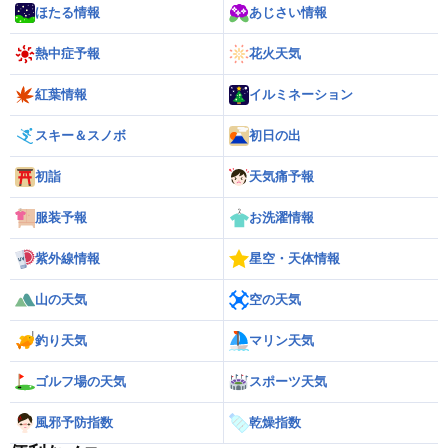
ほたる情報
あじさい情報
熱中症予報
花火天気
紅葉情報
イルミネーション
スキー＆スノボ
初日の出
初詣
天気痛予報
服装予報
お洗濯情報
紫外線情報
星空・天体情報
山の天気
空の天気
釣り天気
マリン天気
ゴルフ場の天気
スポーツ天気
風邪予防指数
乾燥指数