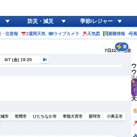
防災・減災
季節/レジャー
報・注意報
2週間天気
ライブカメラ
天気図
避難情報
雷
7日22:10現在
8/7 (金) 19:20
ウ
ウ
法
天
茨城市
笠間市
ひたちなか市
常陸大宮市
那珂市
小美玉市