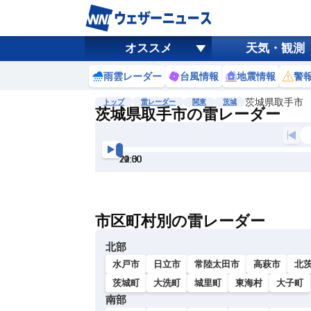
オススメ
天気・観測
雨雲レーダー
台風情報
地震情報
警
茨城県取手市
トップ
雷レーダー
関東
茨城
茨城県取手市の雷レーダー
地図選択
背景色調整
19:30
20:00
20:30
21:00
21:30
22:00
明
る
い
市区町村別の雷レーダー
暗
い
北部
水戸市
日立市
常陸太田市
高萩市
北
茨城町
大洗町
城里町
東海村
大子町
南部