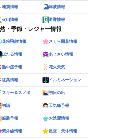
地震情報
津波情報
火山情報
避難情報
然・季節・レジャー情報
花粉飛散情報
さくら開花情報
ほたる情報
あじさい情報
熱中症予報
花火天気
ー
世界の雨雲レーダー
紅葉情報
イルミネーション
スキー＆スノボ
初日の出
初詣
天気痛予報
服装予報
お洗濯情報
紫外線情報
星空・天体情報