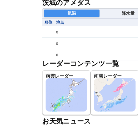
茨城のアメダス
気温
降水量
順位
地点
(
)
(
)
(
)
レーダーコンテンツ一覧
雨雲レーダー
雨雪レーダー
お天気ニュース