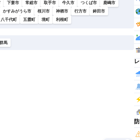
市
下妻市
常総市
取手市
牛久市
つくば市
鹿嶋市
かすみがうら市
桜川市
神栖市
行方市
鉾田市
八千代町
五霞町
境町
利根町
群馬
レ
防