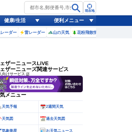
ゲリラ
風
現在地
健康/生活
便利メニュー
黄砂
風レーダー
雷レーダー
山の天気
花粉飛散情報
世界天気
天気
台風
ェザーニュースLiVE
ェザーニューズ関連サービス
人向けサービス
気メニュー
天気予報
2週間天気
天気図
過去天気図
気象衛星
お天気ニュース