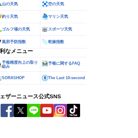
山の天気
空の天気
釣り天気
マリン天気
ゴルフ場の天気
スポーツ天気
風邪予防指数
乾燥指数
利なメニュー
予報精度向上の取り
予報に関するFAQ
組み
SORASHOP
The Last 10-second
ェザーニュース公式SNS