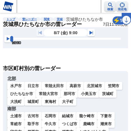
検索
現在地
雨雲レーダー
台風情報
地震情報
茨城県ひたちなか市
警報・注意報
2週間天気
ラ
トップ
雷レーダー
関東
茨城
雷
茨城県ひたちなか市の雷レーダー
7日11:50現在
8/7 (金) 9:00
9:00
9:30
10:00
10:30
11:00
11:30
明
る
い
暗
市区町村別の雷レーダー
い
北部
水戸市
日立市
常陸太田市
高萩市
北茨城市
笠間市
ひたちなか市
常陸大宮市
那珂市
小美玉市
茨城町
大洗町
城里町
東海村
大子町
南部
土浦市
古河市
石岡市
結城市
龍ケ崎市
下妻市
常総市
取手市
牛久市
つくば市
鹿嶋市
潮来市