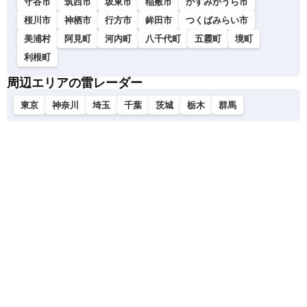
守谷市
筑西市
坂東市
稲敷市
かすみがうら市
桜川市
神栖市
行方市
鉾田市
つくばみらい市
美浦村
阿見町
河内町
八千代町
五霞町
境町
利根町
周辺エリアの雷レーダー
東京
神奈川
埼玉
千葉
茨城
栃木
群馬