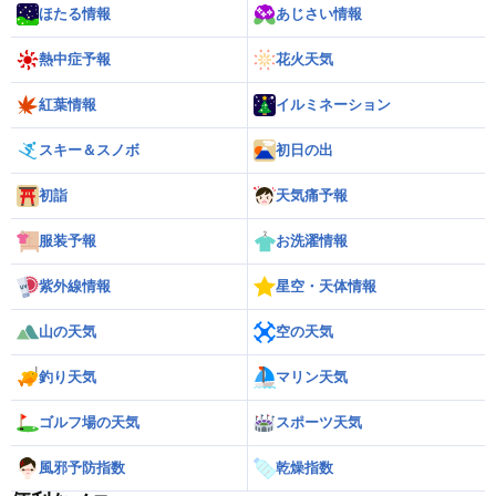
ほたる情報
あじさい情報
熱中症予報
花火天気
紅葉情報
イルミネーション
スキー＆スノボ
初日の出
初詣
天気痛予報
服装予報
お洗濯情報
紫外線情報
星空・天体情報
山の天気
空の天気
釣り天気
マリン天気
ゴルフ場の天気
スポーツ天気
風邪予防指数
乾燥指数