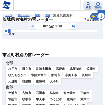
検索
現在地
雨雲レーダー
台風情報
地震情報
茨城県東海村
警報・注意報
2週間天気
ラ
トップ
雷レーダー
関東
茨城
雷
茨城県東海村の雷レーダー
7日8:20現在
8/7 (金) 5:30
5:30
6:00
6:30
7:00
7:30
8:00
明
る
い
暗
市区町村別の雷レーダー
い
北部
水戸市
日立市
常陸太田市
高萩市
北茨城市
笠間市
ひたちなか市
常陸大宮市
那珂市
小美玉市
茨城町
大洗町
城里町
東海村
大子町
南部
土浦市
古河市
石岡市
結城市
龍ケ崎市
下妻市
常総市
取手市
牛久市
つくば市
鹿嶋市
潮来市