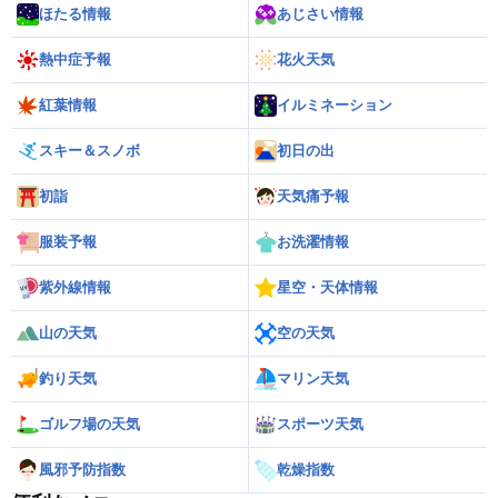
ほたる情報
あじさい情報
熱中症予報
花火天気
紅葉情報
イルミネーション
スキー＆スノボ
初日の出
初詣
天気痛予報
服装予報
お洗濯情報
紫外線情報
星空・天体情報
山の天気
空の天気
釣り天気
マリン天気
ゴルフ場の天気
スポーツ天気
風邪予防指数
乾燥指数