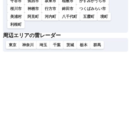
守谷市
筑西市
坂東市
稲敷市
かすみがうら市
桜川市
神栖市
行方市
鉾田市
つくばみらい市
美浦村
阿見町
河内町
八千代町
五霞町
境町
利根町
周辺エリアの雷レーダー
東京
神奈川
埼玉
千葉
茨城
栃木
群馬