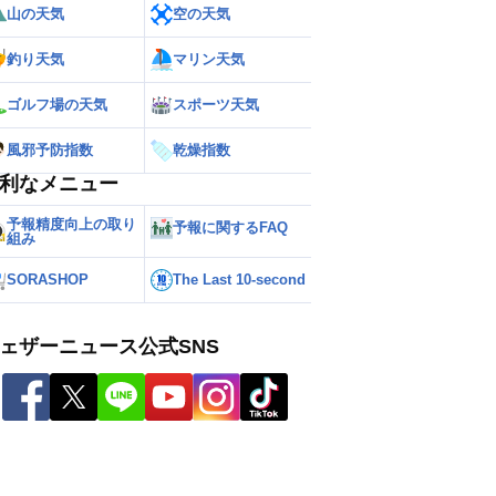
山の天気
空の天気
釣り天気
マリン天気
ゴルフ場の天気
スポーツ天気
風邪予防指数
乾燥指数
利なメニュー
予報精度向上の取り
予報に関するFAQ
組み
SORASHOP
The Last 10-second
ェザーニュース公式SNS