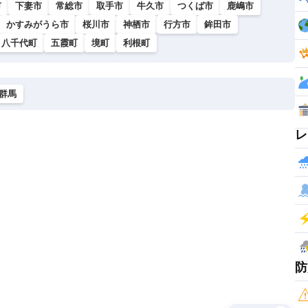
市
下妻市
常総市
取手市
牛久市
つくば市
鹿嶋市
かすみがうら市
桜川市
神栖市
行方市
鉾田市
八千代町
五霞町
境町
利根町
群馬
レ
防