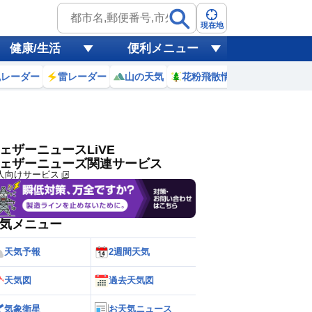
ゲリラ
風
現在地
健康/生活
便利メニュー
黄砂
風レーダー
雷レーダー
山の天気
花粉飛散情報
世界天気
天気
台風
ェザーニュースLiVE
ェザーニューズ関連サービス
人向けサービス
気メニュー
天気予報
2週間天気
天気図
過去天気図
気象衛星
お天気ニュース