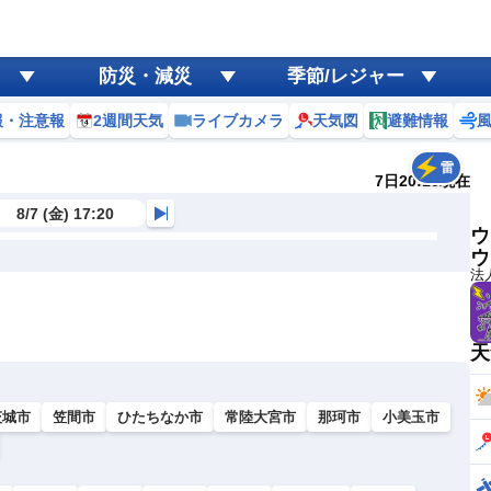
防災・減災
季節/レジャー
報・注意報
2週間天気
ライブカメラ
天気図
避難情報
雷
7日20:10現在
8/7 (金) 17:20
ウ
ウ
法
天
茨城市
笠間市
ひたちなか市
常陸大宮市
那珂市
小美玉市