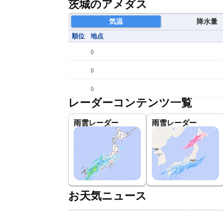
茨城のアメダス
気温
降水量
順位
地点
(
)
(
)
(
)
レーダーコンテンツ一覧
雨雲レーダー
雨雪レーダー
お天気ニュース