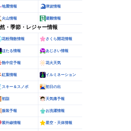
地震情報
津波情報
火山情報
避難情報
然・季節・レジャー情報
花粉飛散情報
さくら開花情報
ほたる情報
あじさい情報
熱中症予報
花火天気
ー
世界の雨雲レーダー
紅葉情報
イルミネーション
スキー＆スノボ
初日の出
初詣
天気痛予報
服装予報
お洗濯情報
紫外線情報
星空・天体情報