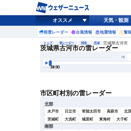
オススメ
天気・観測
雨雲レーダー
台風情報
地震情報
警
茨城県古河市
トップ
雷レーダー
関東
茨城
茨城県古河市の雷レーダー
地図選択
背景色調整
17:30
18:00
18:30
19:00
19:30
20:00
明
る
い
市区町村別の雷レーダー
暗
い
北部
水戸市
日立市
常陸太田市
高萩市
北
茨城町
大洗町
城里町
東海村
大子町
南部