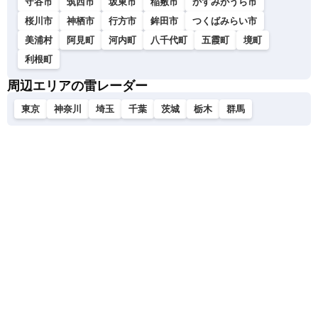
守谷市
筑西市
坂東市
稲敷市
かすみがうら市
桜川市
神栖市
行方市
鉾田市
つくばみらい市
美浦村
阿見町
河内町
八千代町
五霞町
境町
利根町
周辺エリアの雷レーダー
東京
神奈川
埼玉
千葉
茨城
栃木
群馬