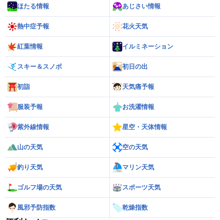
ほたる情報
あじさい情報
熱中症予報
花火天気
紅葉情報
イルミネーション
スキー＆スノボ
初日の出
初詣
天気痛予報
服装予報
お洗濯情報
紫外線情報
星空・天体情報
山の天気
空の天気
釣り天気
マリン天気
ゴルフ場の天気
スポーツ天気
風邪予防指数
乾燥指数