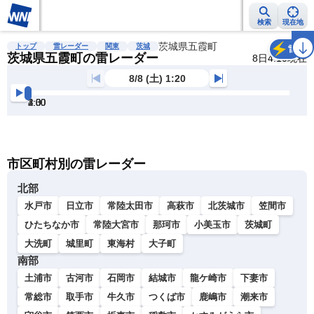
検索
現在地
雨雲レーダー
台風情報
地震情報
茨城県五霞町
警報・注意報
2週間天気
ラ
トップ
雷レーダー
関東
茨城
雷
茨城県五霞町の雷レーダー
8日4:10現在
8/8 (土) 1:20
1:30
2:00
2:30
3:00
3:30
4:00
明
る
い
暗
市区町村別の雷レーダー
い
北部
水戸市
日立市
常陸太田市
高萩市
北茨城市
笠間市
ひたちなか市
常陸大宮市
那珂市
小美玉市
茨城町
大洗町
城里町
東海村
大子町
南部
土浦市
古河市
石岡市
結城市
龍ケ崎市
下妻市
常総市
取手市
牛久市
つくば市
鹿嶋市
潮来市