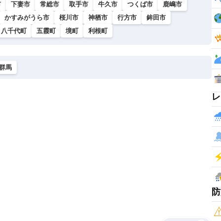
市
下妻市
常総市
取手市
牛久市
つくば市
鹿嶋市
かすみがうら市
桜川市
神栖市
行方市
鉾田市
八千代町
五霞町
境町
利根町
群馬
レ
防