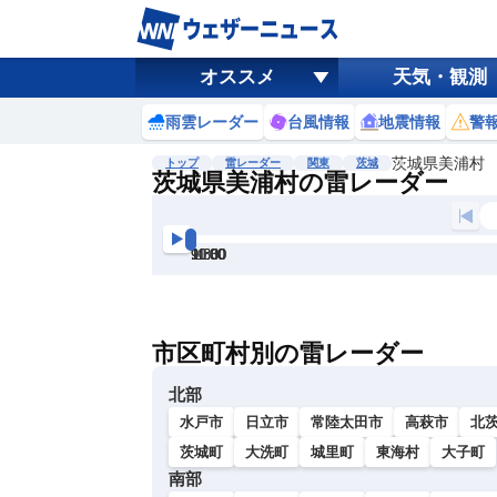
オススメ
天気・観測
雨雲レーダー
台風情報
地震情報
警
茨城県美浦村
トップ
雷レーダー
関東
茨城
茨城県美浦村の雷レーダー
地図選択
背景色調整
9:00
9:30
10:00
10:30
11:00
11:30
明
る
い
市区町村別の雷レーダー
暗
い
北部
水戸市
日立市
常陸太田市
高萩市
北
茨城町
大洗町
城里町
東海村
大子町
南部