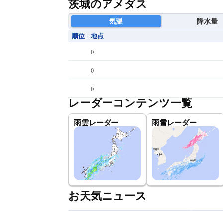
茨城のアメダス
気温
降水量
順位
地点
(
)
(
)
(
)
レーダーコンテンツ一覧
雨雲レーダー
雨雪レーダー
お天気ニュース