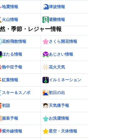
地震情報
津波情報
火山情報
避難情報
然・季節・レジャー情報
花粉飛散情報
さくら開花情報
ほたる情報
あじさい情報
熱中症予報
花火天気
ー
世界の雨雲レーダー
紅葉情報
イルミネーション
スキー＆スノボ
初日の出
初詣
天気痛予報
服装予報
お洗濯情報
紫外線情報
星空・天体情報