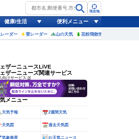
ゲリラ
風
現在地
健康/生活
便利メニュー
黄砂
風レーダー
雷レーダー
山の天気
花粉飛散情報
世界天気
天気
台風
ェザーニュースLiVE
ェザーニューズ関連サービス
人向けサービス
気メニュー
天気予報
2週間天気
天気図
過去天気図
気象衛星
お天気ニュース