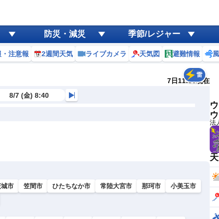
防災・減災
季節/レジャー
報・注意報
2週間天気
ライブカメラ
天気図
避難情報
雷
7日11:30現在
8/7 (金) 8:40
ウ
ウ
法
天
茨城市
笠間市
ひたちなか市
常陸大宮市
那珂市
小美玉市