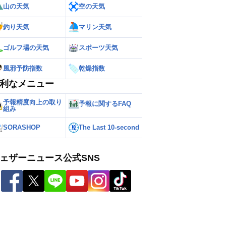
山の天気
空の天気
釣り天気
マリン天気
ゴルフ場の天気
スポーツ天気
風邪予防指数
乾燥指数
利なメニュー
予報精度向上の取り
予報に関するFAQ
組み
SORASHOP
The Last 10-second
ェザーニュース公式SNS