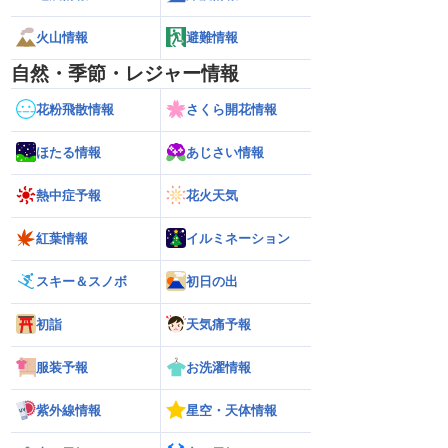
火山情報
避難情報
自然・季節・レジャー情報
花粉飛散情報
さくら開花情報
ほたる情報
あじさい情報
熱中症予報
花火天気
紅葉情報
イルミネーション
スキー＆スノボ
初日の出
初詣
天気痛予報
服装予報
お洗濯情報
紫外線情報
星空・天体情報