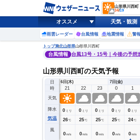
山形県川西町
34
/
19
オススメ
天気・観測
雨雲レーダー
台風情報
地震情報
警
トップ
東北
山形県
山形県川西町
台風情報
台風13号・15号｜今後の予想
山形県川西町の天気予報
日
6日(木)
7日(金)
17
18
19
20
21
22
23
0
1
時
天気
降水
0
0
0
0
0
0
0
0
ミリ
ミリ
ミリ
ミリ
ミリ
ミリ
ミリ
ミリ
ミリ
気温
32
29
28
27
26
25
25
25
24
℃
℃
℃
℃
℃
℃
℃
℃
℃
風
2
1
1
0
0
0
0
0
0
m/s
m/s
m/s
m/s
m/s
m/s
m/s
m/s
m/s