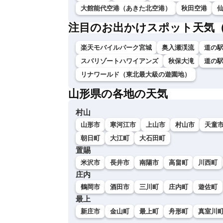
大館能代空港（あきた北空港）
秋田空港
注目のお出かけスポット天気
楽天モバイルパーク宮城
奥入瀬渓流
道の
スパリゾートハワイアンズ
秋保大滝
道の
リナワールド（東北最大級の遊園地）
山形県の各地の天気
村山
山形市
寒河江市
上山市
村山市
天童
朝日町
大江町
大石田町
置賜
米沢市
長井市
南陽市
高畠町
川西町
庄内
鶴岡市
酒田市
三川町
庄内町
遊佐町
最上
新庄市
金山町
最上町
舟形町
真室川