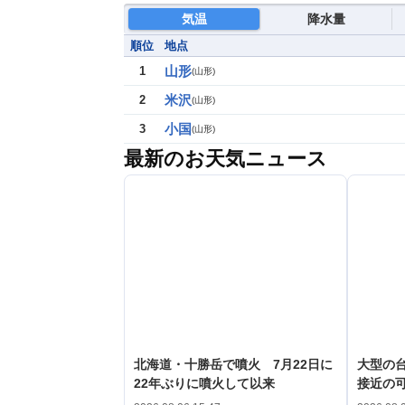
気温
降水量
順位
地点
山形
1
(
山形
)
米沢
2
(
山形
)
小国
3
(
山形
)
最新のお天気ニュース
北海道・十勝岳で噴火 7月22日に
大型の台
22年ぶりに噴火して以来
接近の