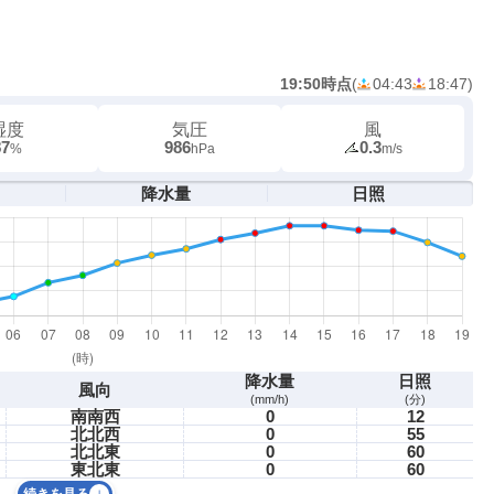
19:50時点
(
04:43
18:47
)
湿度
気圧
風
87
986
0.3
%
hPa
m/s
降水量
日照
降水量
日照
風向
(mm/h)
(分)
南南西
0
12
北北西
0
55
北北東
0
60
東北東
0
60