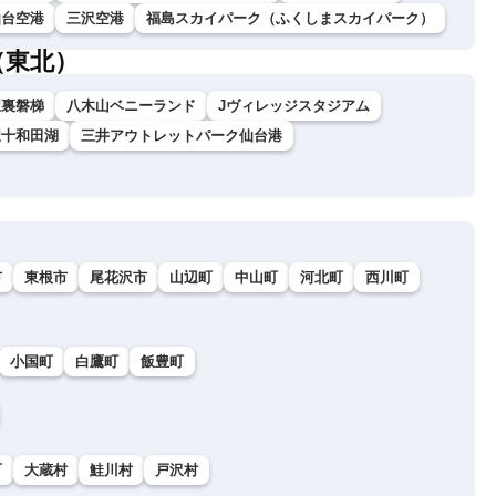
仙台空港
三沢空港
福島スカイパーク（ふくしまスカイパーク）
（東北）
駅裏磐梯
八木山ベニーランド
Jヴィレッジスタジアム
駅十和田湖
三井アウトレットパーク仙台港
市
東根市
尾花沢市
山辺町
中山町
河北町
西川町
小国町
白鷹町
飯豊町
町
大蔵村
鮭川村
戸沢村