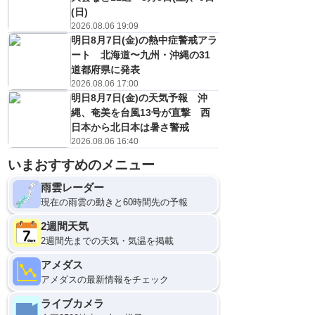
(日)
2026.08.06 19:09
明日8月7日(金)の熱中症警戒アラ
ート 北海道〜九州・沖縄の31
道都府県に発表
2026.08.06 17:00
明日8月7日(金)の天気予報 沖
縄、奄美を台風13号が直撃 西
日本から北日本は暑さ警戒
2026.08.06 16:40
8日(土)
いまおすすめのメニュー
21
0
雨雲レーダー
現在の雨雲の動きと60時間先の予報
2週間天気
2週間先までの天気・気温を掲載
アメダス
アメダスの最新情報をチェック
ライブカメラ