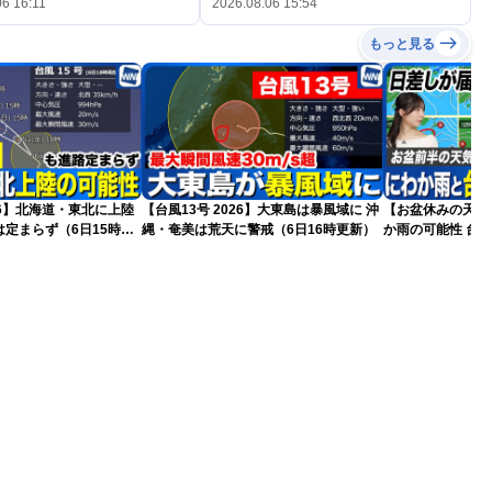
06 16:11
2026.08.06 15:54
もっと見る
026】北海道・東北に上陸
【台風13号 2026】大東島は暴風域に 沖
【お盆休みの天気
定まらず（6日15時更
縄・奄美は荒天に警戒（6日16時更新）
か雨の可能性 台風