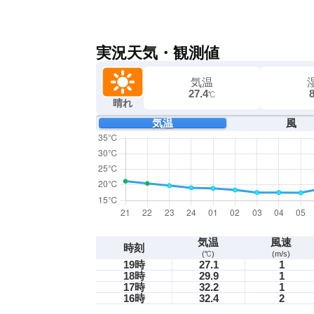
実況天気・観測値
気温
27.4
℃
晴れ
気温
風
気温
風速
時刻
(℃)
(m/s)
19時
27.1
1
18時
29.9
1
17時
32.2
1
16時
32.4
2