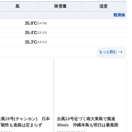
風
降雪量
湿度
観測値
35.8℃
(
14:58
)
35.4℃
(
15:23
)
35.3℃
(
14:31
)
もっと読む
風15号(チャンホン) 日本
台風13号近づく南大東島で風速
可能性も進路は定まらず
30m/s 沖縄本島も明日は暴風雨