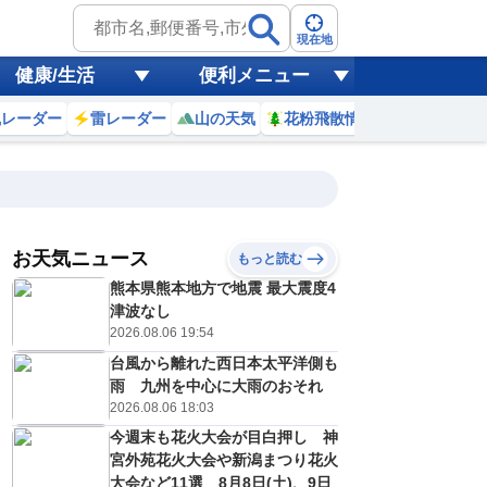
現在地
健康/生活
便利メニュー
風レーダー
雷レーダー
山の天気
花粉飛散情報
世界天気
お天気ニュース
もっと読む
熊本県熊本地方で地震 最大震度4
0
11
12
13
14
15
16
17
18
津波なし
2026.08.06 19:54
台風から離れた西日本太平洋側も
0
0
0
0
0
0
0
0
雨 九州を中心に大雨のおそれ
ミリ
ミリ
ミリ
ミリ
ミリ
ミリ
ミリ
ミリ
ミリ
2026.08.06 18:03
32
33
34
33
33
32
30
29
℃
℃
℃
℃
℃
℃
℃
℃
℃
今週末も花火大会が目白押し 神
宮外苑花火大会や新潟まつり花火
0
1
1
1
1
1
1
1
/s
m/s
m/s
m/s
m/s
m/s
m/s
m/s
m/s
大会など11選 8月8日(土)、9日