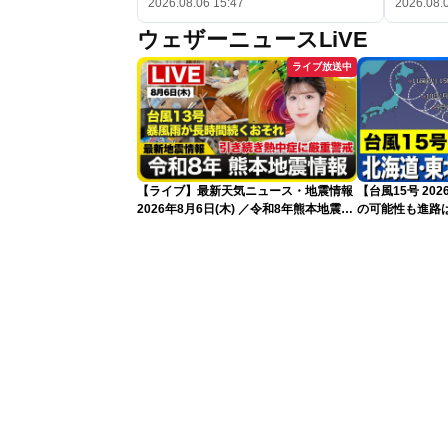
2026.08.06 15:47
2026.08.
ウェザーニュースLiVE
ライブ放送中
【ライブ】最新天気ニュース・地震情報
【台風15号 2
2026年8月6日(木) ／令和8年熊本地震情
の可能性も進路は
報 台風13号暴風雨が長時間続くおそれ
新）
〈ウェザーニュースLiVEイブニング・小
林李衣奈／本田竜也〉