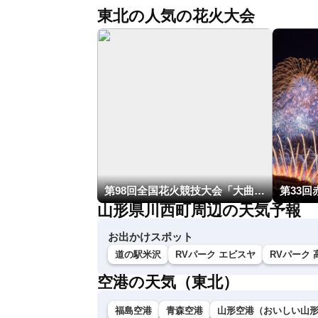
東北の人気の花火大会
第98回全国花火競技大会「大曲の花火」
第33
山形県川西町周辺の天気予報
お出かけスポット
道の駅米沢
RVパーク エビスヤ
RVパーク
空港の天気（東北）
福島空港
青森空港
山形空港（おいしい山