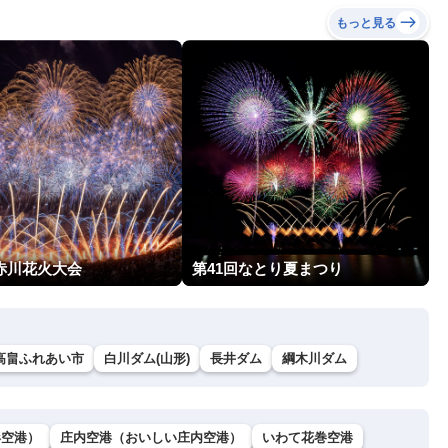
もっと見る
回赤川花火大会
第41回なとり夏まつり
 高畠ふれあい市
白川ダム(山形)
長井ダム
綱木川ダム
形空港）
庄内空港（おいしい庄内空港）
いわて花巻空港