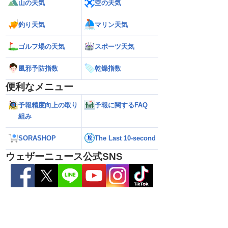
山の天気
空の天気
釣り天気
マリン天気
ゴルフ場の天気
スポーツ天気
風邪予防指数
乾燥指数
便利なメニュー
】前半は晴れてもにわ
【台風13号 2026】大東島地方が暴風域
【地震速報】熊本県
予報精度向上の取り
予報に関するFAQ
15号の動向にも注意
に 明日午後にかけて沖縄本島・奄美通
M5.1の地震 熊
過する見込み 早めの備えを ※8月6日
で震度4を観測
組み
10時更新
SORASHOP
The Last 10-second
ウェザーニュース公式SNS