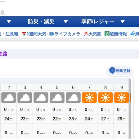
防災・減災
季節/レジャー
報・注意報
2週間天気
ライブカメラ
天気図
避難情報
進路
最新見解
2
3
4
5
6
7
8
9
1
0
0
0
0
0
0
0
0
0
ミリ
ミリ
ミリ
ミリ
ミリ
ミリ
ミリ
ミリ
24
23
23
22
23
24
27
29
31
℃
℃
℃
℃
℃
℃
℃
℃
0
0
0
0
0
0
0
0
0
m/s
m/s
m/s
m/s
m/s
m/s
m/s
m/s
m