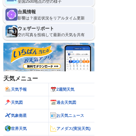
全国2500地点の空の様子
台風情報
影響は？接近状況をリアルタイム更新
ウェザーリポート
空の写真を投稿して最新の天気を共有
天気メニュー
天気予報
2週間天気
天気図
過去天気図
気象衛星
お天気ニュース
世界天気
アメダス(実況天気)