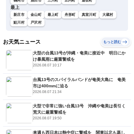
鶴岡市
酒田市
三川町
庄内町
遊佐町
最上
新庄市
金山町
最上町
舟形町
真室川町
大蔵村
鮭川村
戸沢村
お天気ニュース
もっと読む
大型の台風13号が沖縄・奄美に接近中 明日にか
け暴風雨に厳重警戒を
2026.08.07 10:17
台風13号のスパイラルバンドが奄美大島に 奄美
市は400mmに迫る
2026.08.07 21:34
大型で非常に強い台風13号 沖縄や奄美は長引く
荒天に厳重警戒を
2026.08.07 19:50
来週も西日本は熱中症に警戒を 関東以北も蒸し