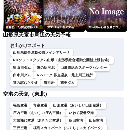
青森ねぶた祭協賛第72回青森花火大会
第33回赤川花火大会
第54回かわさき夏まつり花火大会「おらが自慢のでっかい花火」
山形県天童市周辺の天気予報
お出かけスポット
山形県総合運動公園メインアリーナ
NDソフトスタジアム山形（山形県総合運動公園陸上競技場）
留山川ダム
道の駅河北
山形市総合スポーツセンター
白水川ダム
RVパーク 碁点温泉・最上川三難所
道の駅むらやま
磐司岩
蔵王ダム
空港の天気（東北）
福島空港
青森空港
山形空港（おいしい山形空港）
庄内空港（おいしい庄内空港）
いわて花巻空港
大館能代空港（あきた北空港）
秋田空港
仙台空港
三沢空港
福島スカイパーク（ふくしまスカイパーク）