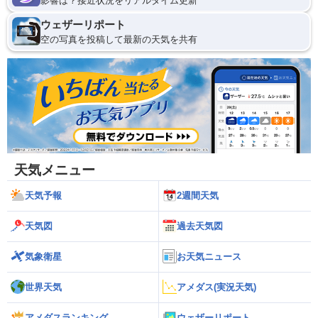
影響は？接近状況をリアルタイム更新
ウェザーリポート
空の写真を投稿して最新の天気を共有
天気メニュー
天気予報
2週間天気
天気図
過去天気図
気象衛星
お天気ニュース
世界天気
アメダス(実況天気)
アメダスランキング
ウェザーリポート