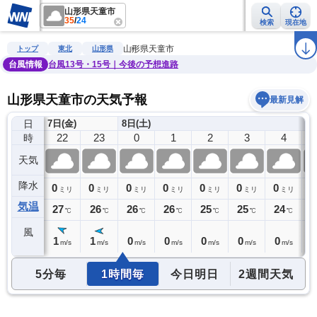
山形県天童市
35
/
24
検索
現在地
雨雲レーダー
台風情報
地震情報
警報・注意報
2週間天気
ラ
山形県天童市
トップ
東北
山形県
台風情報
台風13号・15号｜今後の予想進路
山形県天童市の天気予報
最新見解
日
7日(金)
8日(土)
21
22
23
0
1
2
3
4
時
天気
降水
0
0
0
0
0
0
0
0
0
ミリ
ミリ
ミリ
ミリ
ミリ
ミリ
ミリ
ミリ
気温
27
27
26
26
26
25
25
24
2
℃
℃
℃
℃
℃
℃
℃
℃
風
1
1
1
0
0
0
0
0
0
m/s
m/s
m/s
m/s
m/s
m/s
m/s
m/s
5分毎
1時間毎
今日明日
2週間天気