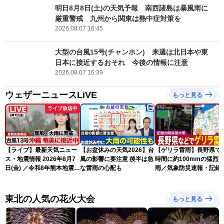
明日8月8日(土)の天気予報 南西諸島は暴風雨に
厳重警戒 九州から関東は熱中症対策を
2026.08.07 16:45
大型の台風15号(チャンホン) 来週は北日本や東
日本に接近するおそれ 今後の情報に注意
2026.08.07 16:39
ウェザーニュースLiVE
もっと見る
ライブ放送中
【ライブ】最新天気ニュー
【お盆休みの天気2026】台
【ゲリラ雷雨】長野県で
ス・地震情報 2026年8月7
風の影響に要注意 後半は急
時間に約100mmの猛烈
日(金) ／令和8年熊本地震情
な雷雨の心配も
雨／気象防災速報・記録
報 台風13号の影響に警戒
短時間大雨
〈ウェザーニュースLiVEム
ーン・駒木結衣／内藤邦
東北の人気の花火大会
もっと見る
裕〉