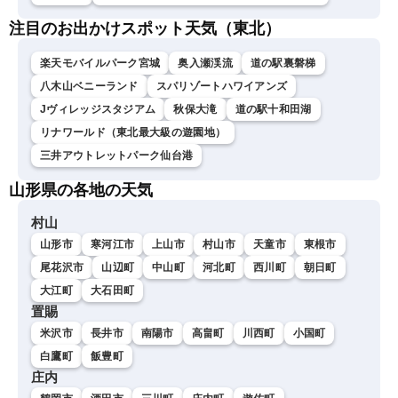
注目のお出かけスポット天気（東北）
楽天モバイルパーク宮城
奥入瀬渓流
道の駅裏磐梯
八木山ベニーランド
スパリゾートハワイアンズ
Jヴィレッジスタジアム
秋保大滝
道の駅十和田湖
リナワールド（東北最大級の遊園地）
三井アウトレットパーク仙台港
山形県の各地の天気
村山
山形市
寒河江市
上山市
村山市
天童市
東根市
尾花沢市
山辺町
中山町
河北町
西川町
朝日町
大江町
大石田町
置賜
米沢市
長井市
南陽市
高畠町
川西町
小国町
白鷹町
飯豊町
庄内