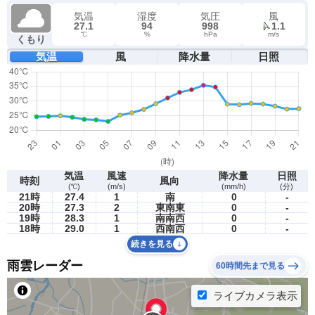
気温
湿度
気圧
風
27.1
94
998
1.1
℃
%
hPa
m/s
くもり
気温
風
降水量
日照
気温
風速
降水量
日照
時刻
風向
(℃)
(m/s)
(mm/h)
(分)
21時
27.4
1
南
0
-
20時
27.3
2
東南東
0
-
19時
28.3
1
南南西
0
-
18時
29.0
1
西南西
0
-
続きを見る
雨雲レーダー
60時間先まで見る