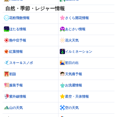
自然・季節・レジャー情報
花粉飛散情報
さくら開花情報
ほたる情報
あじさい情報
熱中症予報
花火天気
紅葉情報
イルミネーション
スキー＆スノボ
初日の出
初詣
天気痛予報
服装予報
お洗濯情報
紫外線情報
星空・天体情報
山の天気
空の天気