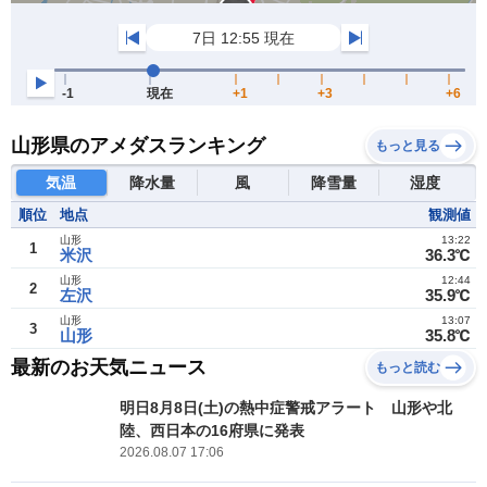
山形県のアメダスランキング
もっと見る
気温
降水量
風
降雪量
湿度
順位
地点
観測値
山形
13:22
1
米沢
36.3℃
山形
12:44
2
左沢
35.9℃
山形
13:07
3
山形
35.8℃
最新のお天気ニュース
もっと読む
明日8月8日(土)の熱中症警戒アラート 山形や北
陸、西日本の16府県に発表
2026.08.07 17:06