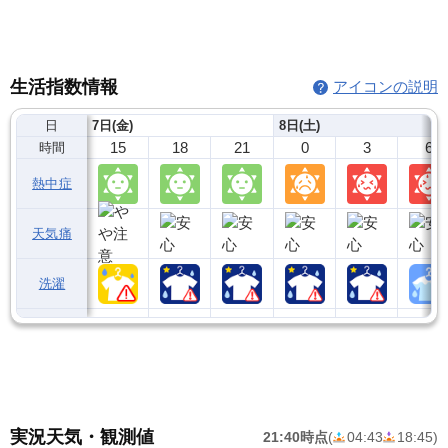
生活指数情報
アイコンの説明
日
7日(金)
8日(土)
15
18
21
0
3
6
時間
熱中症
天気痛
洗濯
実況天気・観測値
21:40時点
(
04:43
18:45
)