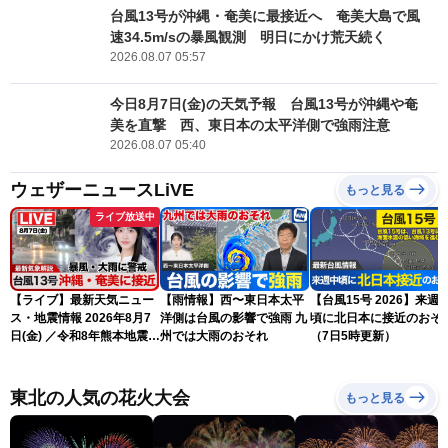
台風13号が沖縄・奄美に最接近へ 奄美大島で風
速34.5m/sの暴風観測 明日にかけ荒天続く
2026.08.07 05:57
今日8月7日(金)の天気予報 台風13号が沖縄や奄
美を直撃 西、東日本の太平洋側で強雨注意
2026.08.07 05:40
ウェザーニュースLiVE
もっと見る
ライブ放送中
【ライブ】最新天気ニュー
【雨情報】西〜東日本太平
【台風15号 2026】来週
ス・地震情報 2026年8月7
洋側は台風の影響で強雨 九
頃に北日本に接近のおそ
日(金) ／令和8年熊本地震情
州では大雨のおそれ
（7日5時更新）
報 〈ウェザーニュース
LiVEサンシャイン・松本真
央・江川清音／有賀哲夫〉
東北の人気の花火大会
もっと見る