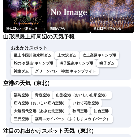
第41回なとり夏まつり
酒田の花火
第33回赤川花火大会
山形県最上町周辺の天気予報
お出かけスポット
最上小国川流水型ダム
上大沢ダム
吹上高原キャンプ場
蛇のゆ 湯吉 キャンプ場
鳴子温泉キャンプ場
鳴子ダム
神室ダム
グリーンバレー神室 キャンプサイト
空港の天気（東北）
福島空港
青森空港
山形空港（おいしい山形空港）
庄内空港（おいしい庄内空港）
いわて花巻空港
大館能代空港（あきた北空港）
秋田空港
仙台空港
三沢空港
福島スカイパーク（ふくしまスカイパーク）
注目のお出かけスポット天気（東北）