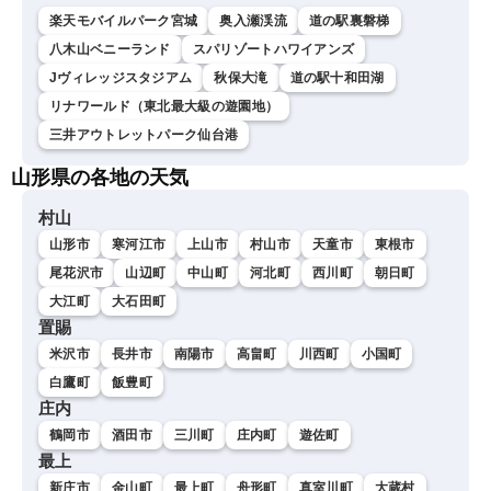
楽天モバイルパーク宮城
奥入瀬渓流
道の駅裏磐梯
八木山ベニーランド
スパリゾートハワイアンズ
Jヴィレッジスタジアム
秋保大滝
道の駅十和田湖
リナワールド（東北最大級の遊園地）
三井アウトレットパーク仙台港
山形県の各地の天気
村山
山形市
寒河江市
上山市
村山市
天童市
東根市
尾花沢市
山辺町
中山町
河北町
西川町
朝日町
大江町
大石田町
置賜
米沢市
長井市
南陽市
高畠町
川西町
小国町
白鷹町
飯豊町
庄内
鶴岡市
酒田市
三川町
庄内町
遊佐町
最上
新庄市
金山町
最上町
舟形町
真室川町
大蔵村