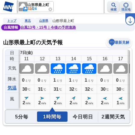
山形県最上町
32
/
24
検索
現在地
雨雲レーダー
台風情報
地震情報
警報・注意報
2週間天気
ラ
山形県最上町
トップ
東北
山形県
台風情報
台風13号・15号｜今後の予想進路
山形県最上町の天気予報
最新見解
日
7日(金)
10
11
12
13
14
15
16
17
時
天気
降水
0
0
0
1
1
1
0
0
0
ミリ
ミリ
ミリ
ミリ
ミリ
ミリ
ミリ
ミリ
気温
29
30
31
31
32
32
30
30
2
℃
℃
℃
℃
℃
℃
℃
℃
風
1
2
2
2
2
2
2
1
1
m/s
m/s
m/s
m/s
m/s
m/s
m/s
m/s
5分毎
1時間毎
今日明日
2週間天気