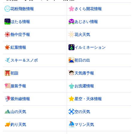
花粉飛散情報
さくら開花情報
ほたる情報
あじさい情報
熱中症予報
花火天気
紅葉情報
イルミネーション
スキー＆スノボ
初日の出
初詣
天気痛予報
服装予報
お洗濯情報
紫外線情報
星空・天体情報
山の天気
空の天気
釣り天気
マリン天気