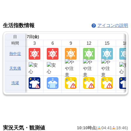
生活指数情報
アイコンの説明
日
7日(金)
3
6
9
12
15
18
時間
熱中症
天気痛
洗濯
実況天気・観測値
10:10時点
(
04:41
18:46
)