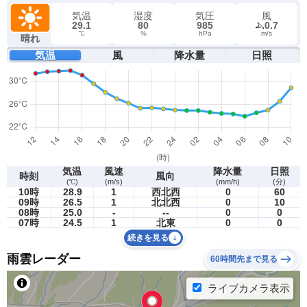
気温
湿度
気圧
風
29.1
80
985
0.7
℃
%
hPa
m/s
晴れ
気温
風
降水量
日照
気温
風速
降水量
日照
時刻
風向
(℃)
(m/s)
(mm/h)
(分)
10時
28.9
1
西北西
0
60
09時
26.5
1
北北西
0
10
08時
25.0
-
--
0
0
07時
24.5
1
北東
0
0
続きを見る
雨雲レーダー
60時間先まで見る