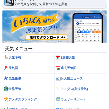
空の写真を投稿して最新の天気を共有
天気メニュー
天気予報
2週間天気
天気図
過去天気図
気象衛星
お天気ニュース
世界天気
アメダス(実況天気)
アメダスランキング
ウェザーリポート