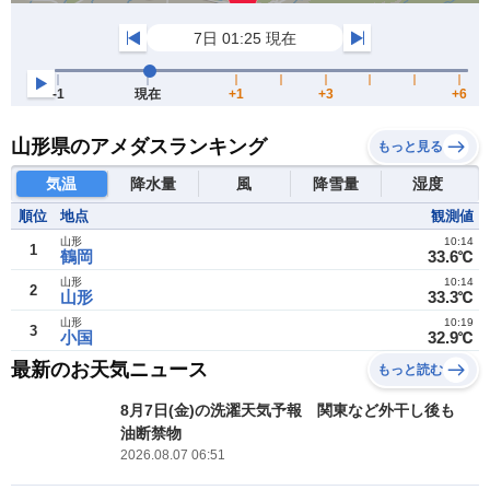
山形県のアメダスランキング
もっと見る
気温
降水量
風
降雪量
湿度
順位
地点
観測値
山形
10:14
1
鶴岡
33.6℃
山形
10:14
2
山形
33.3℃
山形
10:19
3
小国
32.9℃
最新のお天気ニュース
もっと読む
8月7日(金)の洗濯天気予報 関東など外干し後も
油断禁物
2026.08.07 06:51