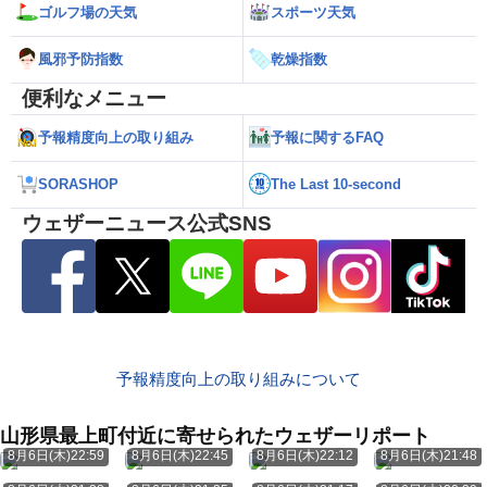
ゴルフ場の天気
スポーツ天気
風邪予防指数
乾燥指数
便利なメニュー
予報精度向上の取り組み
予報に関するFAQ
SORASHOP
The Last 10-second
ウェザーニュース公式SNS
予報精度向上の取り組みについて
山形県最上町付近に寄せられたウェザーリポート
8月6日(木)22:59
8月6日(木)22:45
8月6日(木)22:12
8月6日(木)21:48