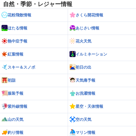
自然・季節・レジャー情報
花粉飛散情報
さくら開花情報
ほたる情報
あじさい情報
熱中症予報
花火天気
紅葉情報
イルミネーション
スキー＆スノボ
初日の出
初詣
天気痛予報
服装予報
お洗濯情報
紫外線情報
星空・天体情報
山の天気
空の天気
釣り情報
マリン情報