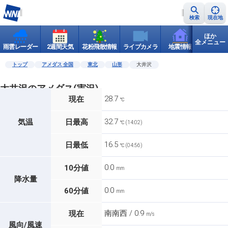
検索
現在地
ほか
全メニュー
雨雲レーダー
2週間天気
花粉飛散情報
ライブカメラ
地震情報
世界天
トップ
アメダス 全国
東北
山形
大井沢
大井沢のアメダス(実況)
28.7
現在
℃
32.7
気温
日最高
℃ (14:02)
16.5
日最低
℃ (04:56)
0.0
10分値
mm
降水量
0.0
60分値
mm
南南西 / 0.9
現在
m/s
風向/風速