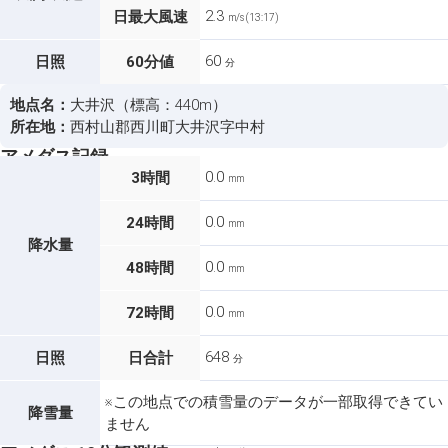
2.3
日最大風速
m/s (13:17)
60
日照
60分値
分
地点名：
大井沢（標高：440m）
所在地：
西村山郡西川町大井沢字中村
アメダス記録
0.0
3時間
mm
0.0
24時間
mm
降水量
0.0
48時間
mm
0.0
72時間
mm
648
日照
日合計
分
※この地点での積雪量のデータが一部取得できてい
降雪量
ません