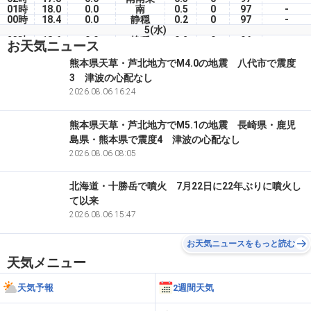
01時
18.0
0.0
南
0.5
0
97
-
00時
18.4
0.0
静穏
0.2
0
97
-
5(水)
23時
18.6
0.0
静穏
0.2
0
96
-
お天気ニュース
22時
19.1
0.0
南南西
0.4
0
96
-
21時
19.9
0.0
南
0.7
0
96
-
熊本県天草・芦北地方でM4.0の地震 八代市で震度
20時
20.5
0.0
南南西
0.5
0
95
-
3 津波の心配なし
19時
21.7
0.0
南南西
0.5
10
92
-
18時
24.3
2026.08.06 16:24
0.0
西
1.0
25
78
-
熊本県天草・芦北地方でM5.1の地震 長崎県・鹿児
島県・熊本県で震度4 津波の心配なし
2026.08.06 08:05
北海道・十勝岳で噴火 7月22日に22年ぶりに噴火し
て以来
2026.08.06 15:47
お天気ニュースをもっと読む
天気メニュー
天気予報
2週間天気