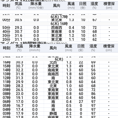
アメダス 10分観測値
06日17時10分
気温
降水量
風速
日照
湿度
積雪深
時刻
風向
(℃)
(mm/10分)
(m/s)
(分)
(%)
(cm)
10分
28.7
0.0
南南西
0.9
10
75
-
6(木) 17時
00分
30.5
0.0
東北東
1.3
10
67
-
6(木) 16時
50分
29.2
0.0
西南西
0.4
10
72
-
40分
30.7
0.0
東南東
0.9
10
68
-
30分
31.6
0.0
東北東
1.2
10
61
-
20分
31.1
0.0
東北東
1.1
10
62
-
アメダス 1時間観測値
06日17時00分
気温
降水量
風速
日照
湿度
積雪深
時刻
風向
(℃)
(mm/h)
(m/s)
(分)
(%)
(cm)
17時
30.5
0.0
東北東
1.3
60
67
-
6(木)
16時
30.3
0.0
北西
1.2
22
69
-
15時
30.7
0.0
東北東
1.3
49
61
-
14時
32.2
0.0
南南東
1.3
60
56
-
13時
31.8
0.0
南南西
1.8
60
59
-
12時
31.3
0.0
南
1.3
60
60
-
11時
29.9
0.0
東北東
0.8
60
64
-
10時
28.2
0.0
北東
1.0
60
68
-
09時
26.5
0.0
東南東
1.0
60
72
-
08時
23.0
0.0
東南東
0.8
60
86
-
07時
19.1
0.0
東南東
0.4
60
94
-
06時
17.0
0.0
南
0.4
27
97
-
05時
16.7
0.0
南
0.5
0
97
-
04時
17.4
0.0
南
0.6
0
97
-
03時
17.9
0.0
静穏
0.2
0
97
-
02時
17.8
0.0
南南東
0.3
0
97
-