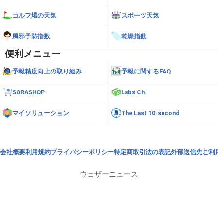
ゴルフ場の天気
スポーツ天気
風邪予防指数
乾燥指数
便利メニュー
予報精度向上の取り組み
予報に関するFAQ
SORASHOP
Labs Ch.
マイソリューション
The Last 10-second
会社概要
利用規約
プライバシーポリシー
特定商取引法の表記
外部送信先
ご利
ウェザーニュース