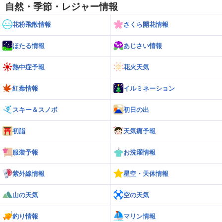
自然・季節・レジャー情報
花粉飛散情報
さくら開花情報
ほたる情報
あじさい情報
熱中症予報
花火天気
紅葉情報
イルミネーション
スキー＆スノボ
初日の出
初詣
天気痛予報
服装予報
お洗濯情報
紫外線情報
星空・天体情報
山の天気
空の天気
釣り情報
マリン情報