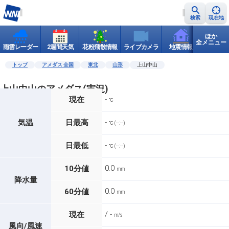
検索
現在地
ほか
全メニュー
雨雲レーダー
2週間天気
花粉飛散情報
ライブカメラ
地震情報
世界天
トップ
アメダス 全国
東北
山形
上山中山
上山中山のアメダス(実況)
-
現在
℃
-
気温
日最高
℃ (--:--)
-
日最低
℃ (--:--)
0.0
10分値
mm
降水量
0.0
60分値
mm
/ -
現在
m/s
風向/風速