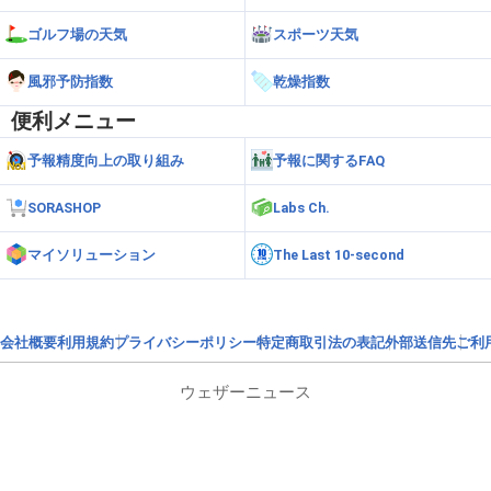
ゴルフ場の天気
スポーツ天気
風邪予防指数
乾燥指数
便利メニュー
予報精度向上の取り組み
予報に関するFAQ
SORASHOP
Labs Ch.
マイソリューション
The Last 10-second
会社概要
利用規約
プライバシーポリシー
特定商取引法の表記
外部送信先
ご利
ウェザーニュース