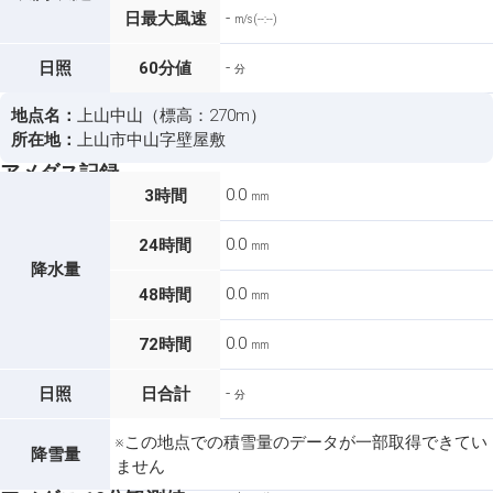
-
日最大風速
m/s (--:--)
-
日照
60分値
分
地点名：
上山中山（標高：270m）
所在地：
上山市中山字壁屋敷
アメダス記録
0.0
3時間
mm
0.0
24時間
mm
降水量
0.0
48時間
mm
0.0
72時間
mm
-
日照
日合計
分
※この地点での積雪量のデータが一部取得できてい
降雪量
ません