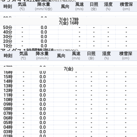
アメダス 10分観測値
07日17時00分
気温
降水量
風速
日照
湿度
積雪深
時刻
風向
(℃)
(mm/10分)
(m/s)
(分)
(%)
(cm)
00分
-
0.0
-
-
-
-
7(金) 17時
7(金) 16時
50分
-
0.0
-
-
-
-
40分
-
0.0
-
-
-
-
30分
-
0.0
-
-
-
-
20分
-
0.0
-
-
-
-
10分
-
0.0
-
-
-
-
アメダス 1時間観測値
07日17時00分
気温
降水量
風速
日照
湿度
積雪深
時刻
風向
(℃)
(mm/h)
(m/s)
(分)
(%)
(cm)
17時
-
0.0
-
-
-
-
7(金)
16時
-
0.0
-
-
-
-
15時
-
0.0
-
-
-
-
14時
-
0.0
-
-
-
-
13時
-
0.0
-
-
-
-
12時
-
0.0
-
-
-
-
11時
-
0.0
-
-
-
-
10時
-
0.0
-
-
-
-
09時
-
0.0
-
-
-
-
08時
-
0.0
-
-
-
-
07時
-
0.0
-
-
-
-
06時
-
0.0
-
-
-
-
05時
-
0.0
-
-
-
-
04時
-
0.0
-
-
-
-
03時
-
0.0
-
-
-
-
02時
-
0.0
-
-
-
-