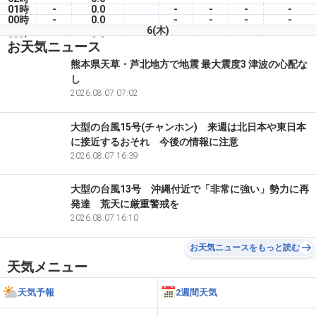
01時
-
0.0
-
-
-
-
00時
-
0.0
-
-
-
-
6(木)
23時
-
0.0
-
-
-
-
お天気ニュース
22時
-
0.0
-
-
-
-
21時
-
0.0
-
-
-
-
熊本県天草・芦北地方で地震 最大震度3 津波の心配な
20時
-
0.0
-
-
-
-
し
19時
-
0.0
-
-
-
-
18時
-
2026.08.07 07:02
0.0
-
-
-
-
大型の台風15号(チャンホン) 来週は北日本や東日本
に接近するおそれ 今後の情報に注意
2026.08.07 16:39
大型の台風13号 沖縄付近で「非常に強い」勢力に再
発達 荒天に厳重警戒を
2026.08.07 16:10
お天気ニュースをもっと読む
天気メニュー
天気予報
2週間天気