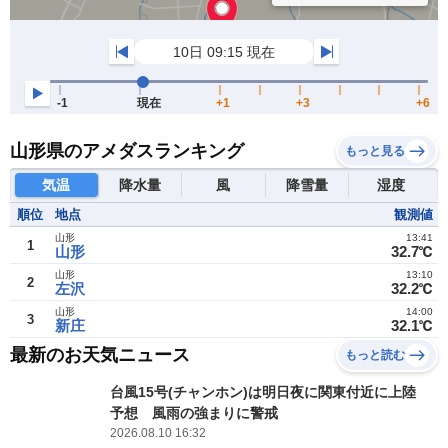
山形県のアメダスランキング
もっと見る
気温
降水量
風
降雪量
湿度
順位
地点
観測値
山形
13:41
1
山形
32.7℃
山形
13:10
2
左沢
32.2℃
山形
14:00
3
新庄
32.1℃
最新のお天気ニュース
もっと読む
台風15号(チャンホン)は明日夜に関東付近に上陸
予想 風雨の強まりに警戒
2026.08.10 16:32