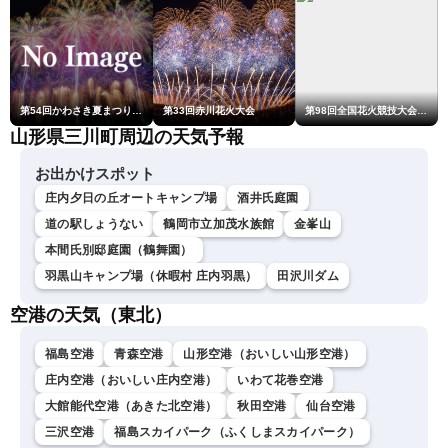
第54回かわさき夏まつり花火大会「おらが自慢のでっかい花火」
第33回赤川花火大会
第98回全国花火競技大会「大曲の花火」
山形県三川町周辺の天気予報
お出かけスポット
庄内夕日の丘オートキャンプ場
酒井氏庭園
道の駅しょうない
鶴岡市立加茂水族館
金峯山
本間氏別邸庭園（鶴舞園）
羽黒山キャンプ場（休暇村 庄内羽黒）
田沢川ダム
空港の天気（東北）
福島空港
青森空港
山形空港（おいしい山形空港）
庄内空港（おいしい庄内空港）
いわて花巻空港
大館能代空港（あきた北空港）
秋田空港
仙台空港
三沢空港
福島スカイパーク（ふくしまスカイパーク）