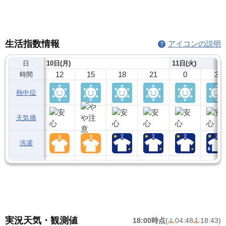
生活指数情報
アイコンの説明
日
10日(月)
11日(火)
12
15
18
21
0
3
時間
熱中症
天気痛
洗濯
実況天気・観測値
18:00時点
(
04:48
18:43
)