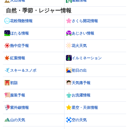
火山情報
避難情報
自然・季節・レジャー情報
花粉飛散情報
さくら開花情報
ほたる情報
あじさい情報
熱中症予報
花火天気
紅葉情報
イルミネーション
スキー＆スノボ
初日の出
初詣
天気痛予報
服装予報
お洗濯情報
紫外線情報
星空・天体情報
山の天気
空の天気