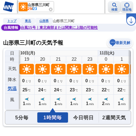
山形県三川町
29
/
23
検索
現在地
雨雲レーダー
台風情報
地震情報
警報・注意報
2週間天気
ラ
山形県三川町
トップ
東北
山形県
台風情報
台風15号｜東北南部または関東に上陸の可能性
山形県三川町の天気予報
最新見解
日
10日(月)
11日(火)
18
19
20
21
22
23
0
1
時
天気
降水
0
0
0
0
0
0
0
0
0
ミリ
ミリ
ミリ
ミリ
ミリ
ミリ
ミリ
ミリ
気温
26
25
24
24
23
23
22
22
2
℃
℃
℃
℃
℃
℃
℃
℃
風
0
1
1
1
1
1
2
1
1
m/s
m/s
m/s
m/s
m/s
m/s
m/s
m/s
5分毎
1時間毎
今日明日
2週間天気