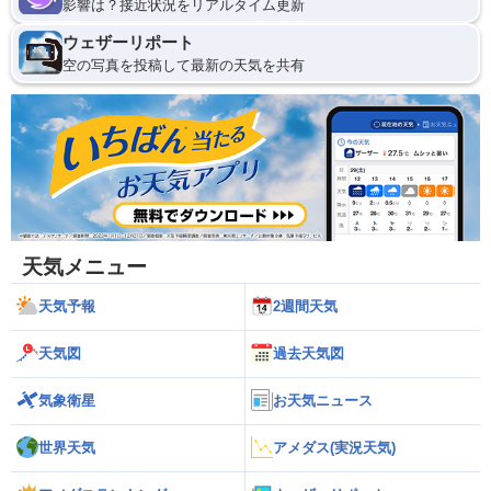
影響は？接近状況をリアルタイム更新
ウェザーリポート
空の写真を投稿して最新の天気を共有
天気メニュー
天気予報
2週間天気
天気図
過去天気図
気象衛星
お天気ニュース
世界天気
アメダス(実況天気)