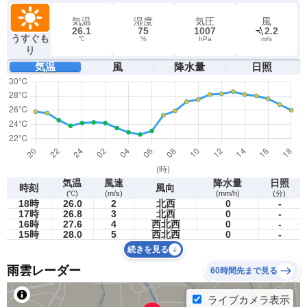
気温
湿度
気圧
風
26.1
75
1007
2.2
うすぐも
℃
%
hPa
m/s
り
気温
風
降水量
日照
気温
風速
降水量
日照
時刻
風向
(℃)
(m/s)
(mm/h)
(分)
18時
26.0
2
北西
0
-
17時
26.8
3
北西
0
-
16時
27.6
4
西北西
0
-
15時
28.0
5
西北西
0
-
続きを見る
雨雲レーダー
60時間先まで見る