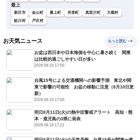
最上
新庄市
金山町
最上町
舟形町
真室川町
大蔵村
鮭川村
戸沢村
お天気ニュース
もっと読む
お盆は西日本や日本海側を中心に暑さ続く 関東
は比較的過ごしやすい日が多い
2026.08.10 17:50
台風15号による交通機関への影響予測 東北や関
東で影響の可能性 お盆の移動に注意（8月10日更
新）
2026.08.10 17:00
明日8月11日(火)の熱中症警戒アラート 高知・熊
本・鹿児島の3県に発表
2026.08.10 17:21
明日8月11日(火)の天気予報 台風15号が関東〜東