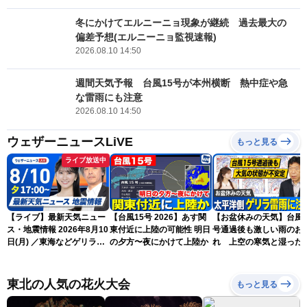
冬にかけてエルニーニョ現象が継続 過去最大の
偏差予想(エルニーニョ監視速報)
2026.08.10 14:50
週間天気予報 台風15号が本州横断 熱中症や急
な雷雨にも注意
2026.08.10 14:50
ウェザーニュースLiVE
もっと見る
ライブ放送中
【ライブ】最新天気ニュー
【台風15号 2026】あす関
【お盆休みの天気】台風1
ス・地震情報 2026年8月10
東付近に上陸の可能性 明日
号通過後も激しい雨のお
日(月) ／東海などゲリラ雷
の夕方〜夜にかけて上陸か
れ 上空の寒気と湿った
雨に注意 東北や関東は早め
気でゲリラ雷雨に注意
の台風対策を〈ウェザーニ
ュースLiVEイブニング・駒
東北の人気の花火大会
もっと見る
木結衣／宇野沢達也〉