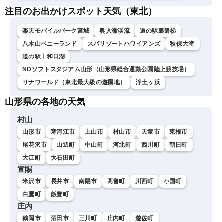
注目のお出かけスポット天気（東北）
楽天モバイルパーク宮城
奥入瀬渓流
道の駅裏磐梯
八木山ベニーランド
スパリゾートハワイアンズ
秋保大滝
道の駅十和田湖
NDソフトスタジアム山形（山形県総合運動公園陸上競技場）
リナワールド（東北最大級の遊園地）
浄土ヶ浜
山形県の各地の天気
村山
山形市
寒河江市
上山市
村山市
天童市
東根市
尾花沢市
山辺町
中山町
河北町
西川町
朝日町
大江町
大石田町
置賜
米沢市
長井市
南陽市
高畠町
川西町
小国町
白鷹町
飯豊町
庄内
鶴岡市
酒田市
三川町
庄内町
遊佐町