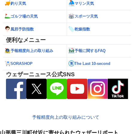
釣り天気
マリン天気
ゴルフ場の天気
スポーツ天気
風邪予防指数
乾燥指数
便利なメニュー
予報精度向上の取り組み
予報に関するFAQ
SORASHOP
The Last 10-second
ウェザーニュース公式SNS
予報精度向上の取り組みについて
山形県三川町付近に寄せられたウェザーリポート
8月10日
8月10日
8月10日
8月10日