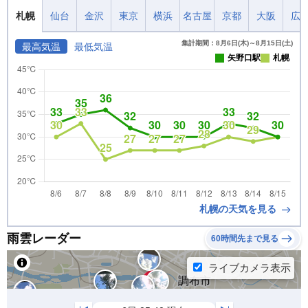
札幌
仙台
金沢
東京
横浜
名古屋
京都
大阪
広
集計期間：8月6日(木)～8月15日(土)
最高気温
最低気温
矢野口駅
札幌
札幌の天気を見る
雨雲レーダー
60時間先まで見る