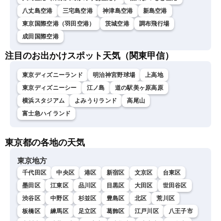
八丈島空港
三宅島空港
神津島空港
新島空港
東京国際空港（羽田空港）
茨城空港
調布飛行場
成田国際空港
注目のお出かけスポット天気（関東甲信）
東京ディズニーランド
明治神宮野球場
上高地
東京ディズニーシー
江ノ島
道の駅美ヶ原高原
横浜スタジアム
よみうりランド
高尾山
富士急ハイランド
東京都の各地の天気
東京地方
千代田区
中央区
港区
新宿区
文京区
台東区
墨田区
江東区
品川区
目黒区
大田区
世田谷区
渋谷区
中野区
杉並区
豊島区
北区
荒川区
板橋区
練馬区
足立区
葛飾区
江戸川区
八王子市