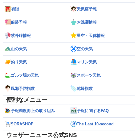
初詣
天気痛予報
服装予報
お洗濯情報
紫外線情報
星空・天体情報
山の天気
空の天気
釣り天気
マリン天気
ゴルフ場の天気
スポーツ天気
風邪予防指数
乾燥指数
便利なメニュー
予報精度向上の取り組み
予報に関するFAQ
SORASHOP
The Last 10-second
ウェザーニュース公式SNS