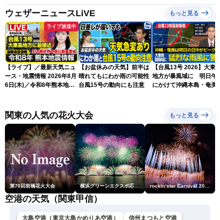
ウェザーニュースLiVE
もっと見る
ライブ放送中
【ライブ】／最新天気ニュ
【お盆休みの天気】前半は
【台風13号 2026】大東
ース・地震情報 2026年8月
晴れてもにわか雨の可能性
地方が暴風域に 明日午
6日(木)／令和8年熊本地震
台風15号の動向にも注意
にかけて沖縄本島・奄美
情報／台風13号が大東島地
過する見込み 早めの備
方に最接近〈ウェザーニュ
を ※8月6日10時更新
ースLiVEアフタヌーン・青
関東の人気の花火大会
もっと見る
原桃香／本田竜也〉
第70回前橋花火大会
横浜グリーンエクスポ応援 みなとみらいフェスティバル「スカイシンフォニーinヨコハマ presented byコロワイド」
rockin’star Carnival 2026
空港の天気（関東甲信）
大島空港（東京大島かめりあ空港）
信州まつもと空港