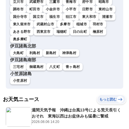
立川市
武蔵野市
三鷹市
青梅市
府中市
昭島市
調布市
町田市
小金井市
小平市
日野市
東村山市
国分寺市
国立市
福生市
狛江市
東大和市
清瀬市
東久留米市
武蔵村山市
多摩市
稲城市
羽村市
あきる野市
西東京市
瑞穂町
日の出町
檜原村
奥多摩町
伊豆諸島北部
大島町
利島村
新島村
神津島村
伊豆諸島南部
三宅村
御蔵島村
八丈町
青ヶ島村
小笠原諸島
小笠原村
お天気ニュース
もっと読む
週間天気予報 沖縄は台風13号による荒天長引く
おそれ 東海以西はお盆休みも猛暑に警戒
2026.08.06 14:20