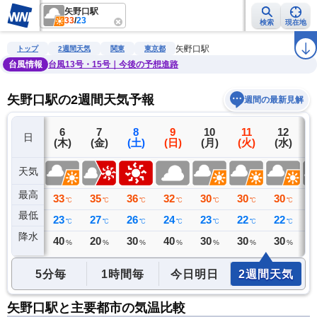
矢野口駅
33
/
23
検索
現在地
雨雲レーダー
台風情報
地震情報
警報・注意報
2週間天気
ラ
矢野口駅
トップ
2週間天気
関東
東京都
台風情報
台風13号・15号｜今後の予想進路
矢野口駅の2週間天気予報
週間の最新見解
5
6
7
8
9
10
11
12
日
(水)
(木)
(金)
(土)
(日)
(月)
(火)
(水)
(
天気
最高
32
33
35
36
32
30
30
30
3
℃
℃
℃
℃
℃
℃
℃
℃
最低
23
23
27
26
24
23
22
22
2
℃
℃
℃
℃
℃
℃
℃
℃
降水
0
40
20
30
40
30
30
30
3
ミリ
%
%
%
%
%
%
%
5分毎
1時間毎
今日明日
2週間天気
矢野口駅と主要都市の気温比較