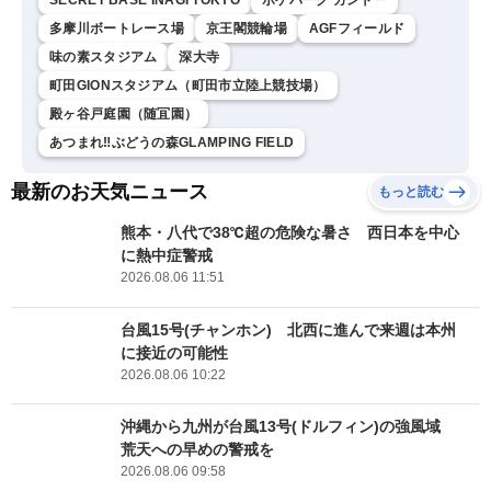
SECRET BASE INAGI TOKYO
ポケパーク カントー
多摩川ボートレース場
京王閣競輪場
AGFフィールド
味の素スタジアム
深大寺
町田GIONスタジアム（町田市立陸上競技場）
殿ヶ谷戸庭園（随冝園）
あつまれ‼ぶどうの森GLAMPING FIELD
最新のお天気ニュース
もっと読む
熊本・八代で38℃超の危険な暑さ 西日本を中心
に熱中症警戒
2026.08.06 11:51
台風15号(チャンホン) 北西に進んで来週は本州
に接近の可能性
2026.08.06 10:22
沖縄から九州が台風13号(ドルフィン)の強風域
荒天への早めの警戒を
2026.08.06 09:58