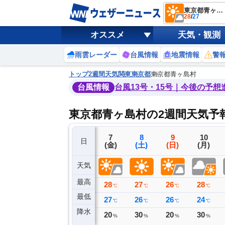
東京都青ヶ島村
28
/
27
オススメ
天気・観測
雨雲レーダー
台風情報
地震情報
警
トップ
2週間天気
関東
東京都
東京都青ヶ島村
台風情報
台風13号・15号｜今後の予想
東京都青ヶ島村の2週間天気予
4
5
6
7
8
9
10
日
(火)
(水)
(木)
(金)
(土)
(日)
(月)
天気
最高
27
28
28
28
27
26
28
℃
℃
℃
℃
℃
℃
℃
最低
27
27
27
27
26
26
24
℃
℃
℃
℃
℃
℃
℃
降水
0
0
0
20
30
20
30
ミリ
ミリ
ミリ
%
%
%
%