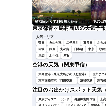
第71回とりで利根川大花火
第70
東京都青ヶ島村周辺の天気予報
人気エリア
蒲田
自由が丘
二子玉川
五反田
お台
赤坂
銀座
丸の内
日本橋
東京
歌舞
池袋
北千住
赤羽
空港の天気（関東甲信）
大島空港（東京大島かめりあ空港）
信州まつ
東京国際空港（羽田空港）
茨城空港
調布
注目のお出かけスポット天気
東京ディズニーランド
明治神宮野球場
上
横浜スタジアム
よみうりランド
高尾山