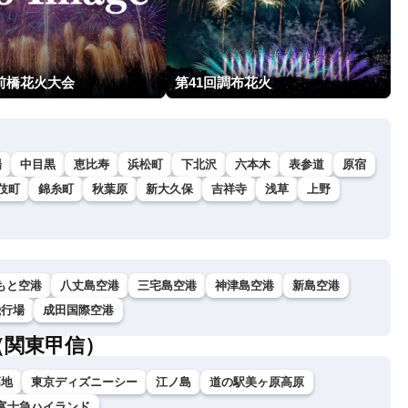
回前橋花火大会
第41回調布花火
場
中目黒
恵比寿
浜松町
下北沢
六本木
表参道
原宿
伎町
錦糸町
秋葉原
新大久保
吉祥寺
浅草
上野
もと空港
八丈島空港
三宅島空港
神津島空港
新島空港
飛行場
成田国際空港
（関東甲信）
高地
東京ディズニーシー
江ノ島
道の駅美ヶ原高原
富士急ハイランド