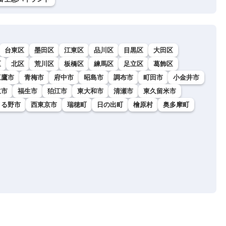
台東区
墨田区
江東区
品川区
目黒区
大田区
区
北区
荒川区
板橋区
練馬区
足立区
葛飾区
三鷹市
青梅市
府中市
昭島市
調布市
町田市
小金井市
立市
福生市
狛江市
東大和市
清瀬市
東久留米市
きる野市
西東京市
瑞穂町
日の出町
檜原村
奥多摩町