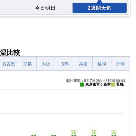
今日明日
2週間天気
温比較
名古屋
京都
大阪
広島
高松
福岡
那覇
集計期間：8月7日(金)～8月16日(日)
東京都青ヶ島村
札幌