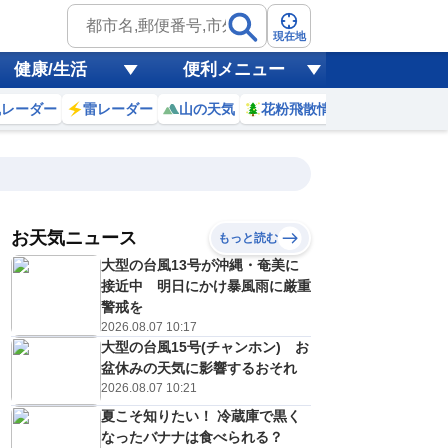
現在地
健康/生活
便利メニュー
風レーダー
雷レーダー
山の天気
花粉飛散情報
世界天気
お天気ニュース
もっと読む
18
19
20
21
大型の台風13号が沖縄・奄美に
(火)
(水)
(木)
(金)
予報の
接近中 明日にかけ暴風雨に厳重
E
E
E
D
信頼度
高
警戒を
A
2026.08.07 10:17
B
大型の台風15号(チャンホン) お
C
9
29
29
29
D
盆休みの天気に影響するおそれ
℃
℃
℃
℃
E
2026.08.07 10:21
4
24
24
24
低
℃
℃
℃
℃
？
夏こそ知りたい！ 冷蔵庫で黒く
0
40
50
30
%
%
%
%
なったバナナは食べられる？