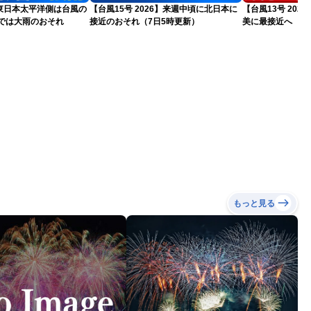
東日本太平洋側は台風の
【台風15号 2026】来週中頃に北日本に
【台風13号 202
州では大雨のおそれ
接近のおそれ（7日5時更新）
美に最接近へ 明
日5時更新）
もっと見る