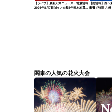
【ライブ】最新天気ニュース・地震情報
【雨情報】西〜
2026年8月7日(金) ／令和8年熊本地震情
影響で強雨 九
報 〈ウェザーニュースLiVEサンシャイ
ン・松本真央・江川清音／有賀哲夫〉
関東の人気の花火大会