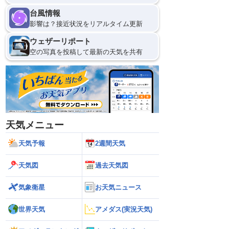
台風情報
影響は？接近状況をリアルタイム更新
ウェザーリポート
空の写真を投稿して最新の天気を共有
天気メニュー
天気予報
2週間天気
天気図
過去天気図
気象衛星
お天気ニュース
世界天気
アメダス(実況天気)