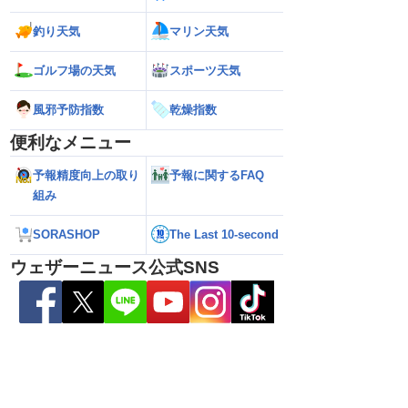
6】台風13号が沖縄・奄
【ダブル台風】日本列島へ接近 お盆休み
【台風13号 202
日にかけ荒天続く（7
への影響は？（2026年8月6日22時更
の暴風・大雨のピ
釣り天気
マリン天気
新）
（6日18時更新）
ゴルフ場の天気
スポーツ天気
風邪予防指数
乾燥指数
便利なメニュー
予報精度向上の取り
予報に関するFAQ
組み
SORASHOP
The Last 10-second
ウェザーニュース公式SNS