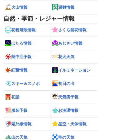
火山情報
避難情報
自然・季節・レジャー情報
花粉飛散情報
さくら開花情報
ほたる情報
あじさい情報
熱中症予報
花火天気
紅葉情報
イルミネーション
スキー＆スノボ
初日の出
初詣
天気痛予報
服装予報
お洗濯情報
紫外線情報
星空・天体情報
山の天気
空の天気