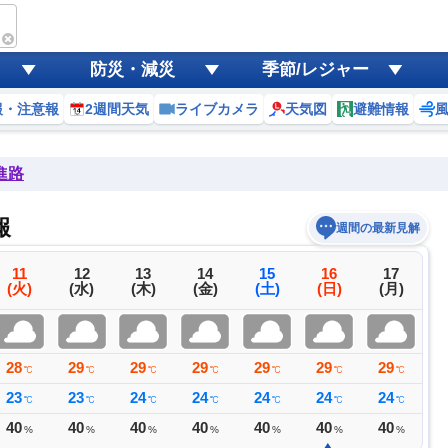
防災・減災
季節/レジャー
報・注意報
2週間天気
ライブカメラ
天気図
避難情報
進路
報
週間の最新見解
11
12
13
14
15
16
17
(火)
(水)
(木)
(金)
(土)
(日)
(月)
28
29
29
29
29
29
29
2
℃
℃
℃
℃
℃
℃
℃
23
23
24
24
24
24
24
2
℃
℃
℃
℃
℃
℃
℃
40
40
40
40
40
40
40
4
%
%
%
%
%
%
%