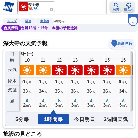
深大寺
36
/
26
検索
現在地
雨雲レーダー
台風情報
地震情報
警報・注意報
2週間天気
ラ
深大寺
トップ
関東
東京都
台風情報
台風13号・15号｜今後の予想進路
深大寺の天気予報
最新見解
日
8日(土)
9
10
11
12
13
14
15
16
時
天気
降水
0
0
0
0
0
0
0
0
0
ミリ
ミリ
ミリ
ミリ
ミリ
ミリ
ミリ
ミリ
気温
32
33
34
35
36
36
36
34
3
℃
℃
℃
℃
℃
℃
℃
℃
風
2
2
2
3
3
3
3
3
3
m/s
m/s
m/s
m/s
m/s
m/s
m/s
m/s
5分毎
1時間毎
今日明日
2週間天気
施設の見どころ