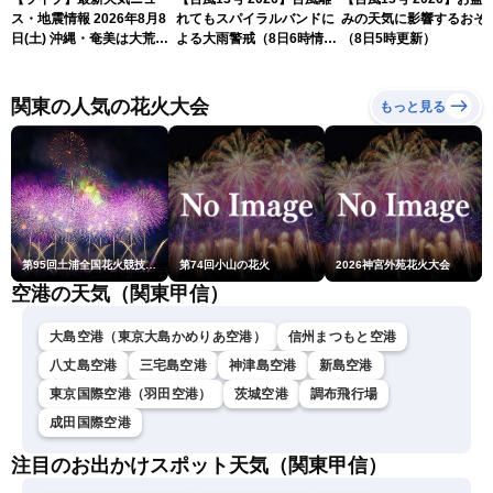
ス・地震情報 2026年8月8
れてもスパイラルバンドに
みの天気に影響するおそ
日(土) 沖縄・奄美は大荒れ
よる大雨警戒（8日6時情
（8日5時更新）
の天気が続く／令和8年熊
報）
本地震情報〈ウェザーニュ
ースLiVEサンシャイン・魚
関東の人気の花火大会
もっと見る
住茉由／山口剛央〉
第95回土浦全国花火競技大会
第74回小山の花火
2026神宮外苑花火大会
空港の天気（関東甲信）
大島空港（東京大島かめりあ空港）
信州まつもと空港
八丈島空港
三宅島空港
神津島空港
新島空港
東京国際空港（羽田空港）
茨城空港
調布飛行場
成田国際空港
注目のお出かけスポット天気（関東甲信）