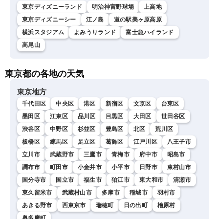
東京ディズニーランド
明治神宮野球場
上高地
東京ディズニーシー
江ノ島
道の駅美ヶ原高原
横浜スタジアム
よみうりランド
富士急ハイランド
高尾山
東京都の各地の天気
東京地方
千代田区
中央区
港区
新宿区
文京区
台東区
墨田区
江東区
品川区
目黒区
大田区
世田谷区
渋谷区
中野区
杉並区
豊島区
北区
荒川区
板橋区
練馬区
足立区
葛飾区
江戸川区
八王子市
立川市
武蔵野市
三鷹市
青梅市
府中市
昭島市
調布市
町田市
小金井市
小平市
日野市
東村山市
国分寺市
国立市
福生市
狛江市
東大和市
清瀬市
東久留米市
武蔵村山市
多摩市
稲城市
羽村市
あきる野市
西東京市
瑞穂町
日の出町
檜原村
奥多摩町