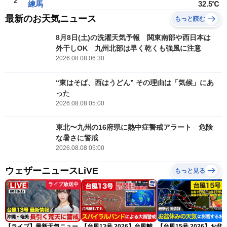
2
練馬
32.5℃
最新のお天気ニュース
もっと読む
8月8日(土)の洗濯天気予報 関東南部や西日本は
外干しOK 九州北部は早く乾くも強風に注意
2026.08.08 06:30
“東はそば、西はうどん” その理由は「気候」にあ
った
2026.08.08 05:00
東北〜九州の16府県に熱中症警戒アラート 危険
な暑さに警戒
2026.08.08 05:00
ウェザーニュースLiVE
もっと見る
ライブ放送中
【ライブ】最新天気ニュー
【台風13号 2026】台風離
【台風15号 2026】お盆