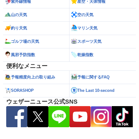
紫外線情報
星空・天体情報
山の天気
空の天気
釣り天気
マリン天気
ゴルフ場の天気
スポーツ天気
風邪予防指数
乾燥指数
便利なメニュー
予報精度向上の取り組み
予報に関するFAQ
SORASHOP
The Last 10-second
ウェザーニュース公式SNS