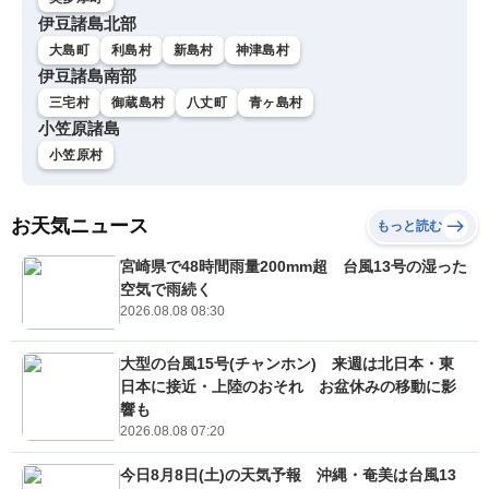
伊豆諸島北部
大島町
利島村
新島村
神津島村
伊豆諸島南部
三宅村
御蔵島村
八丈町
青ヶ島村
小笠原諸島
小笠原村
お天気ニュース
もっと読む
宮崎県で48時間雨量200mm超 台風13号の湿った
空気で雨続く
2026.08.08 08:30
大型の台風15号(チャンホン) 来週は北日本・東
日本に接近・上陸のおそれ お盆休みの移動に影
響も
2026.08.08 07:20
今日8月8日(土)の天気予報 沖縄・奄美は台風13