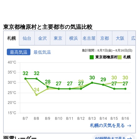
東京都檜原村と主要都市の気温比較
札幌
仙台
金沢
東京
横浜
名古屋
京都
大阪
広
集計期間：8月7日(金)～8月16日(日)
最高気温
最低気温
東京都檜原村
札幌
札幌の天気を見る
雨雲レーダー
60時間先まで見る