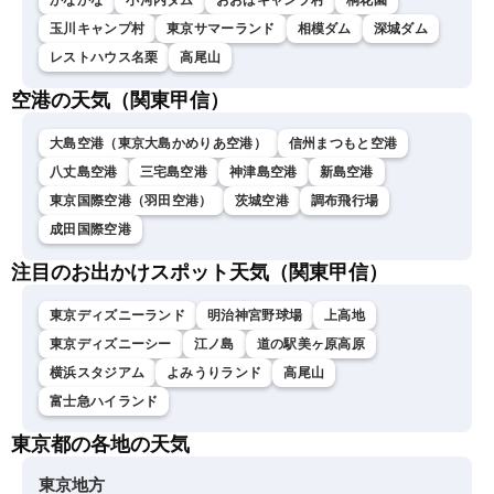
かなかな
小河内ダム
おおばキャンプ村
桐花園
玉川キャンプ村
東京サマーランド
相模ダム
深城ダム
レストハウス名栗
高尾山
空港の天気（関東甲信）
大島空港（東京大島かめりあ空港）
信州まつもと空港
八丈島空港
三宅島空港
神津島空港
新島空港
東京国際空港（羽田空港）
茨城空港
調布飛行場
成田国際空港
注目のお出かけスポット天気（関東甲信）
東京ディズニーランド
明治神宮野球場
上高地
東京ディズニーシー
江ノ島
道の駅美ヶ原高原
横浜スタジアム
よみうりランド
高尾山
富士急ハイランド
東京都の各地の天気
東京地方