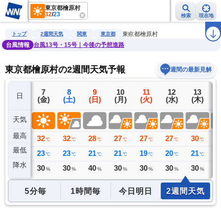
東京都檜原村
32
/
23
検索
現在地
雨雲レーダー
台風情報
地震情報
警報・注意報
2週間天気
ラ
東京都檜原村
トップ
2週間天気
関東
東京都
台風情報
台風13号・15号｜今後の予想進路
東京都檜原村の2週間天気予報
週間の最新見解
6
7
8
9
10
11
12
13
日
(木)
(金)
(土)
(日)
(月)
(火)
(水)
(木)
(
天気
最高
32
32
32
28
27
27
27
30
2
℃
℃
℃
℃
℃
℃
℃
℃
最低
22
23
23
21
21
19
20
21
2
℃
℃
℃
℃
℃
℃
℃
℃
降水
0
30
30
40
30
30
30
30
4
ミリ
%
%
%
%
%
%
%
5分毎
1時間毎
今日明日
2週間天気