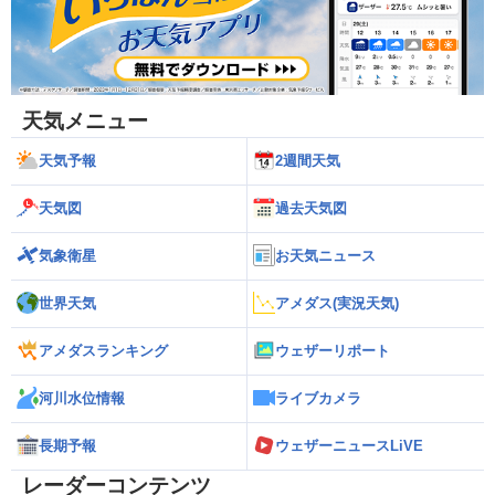
天気メニュー
天気予報
2週間天気
天気図
過去天気図
気象衛星
お天気ニュース
世界天気
アメダス(実況天気)
アメダスランキング
ウェザーリポート
河川水位情報
ライブカメラ
長期予報
ウェザーニュースLiVE
レーダーコンテンツ