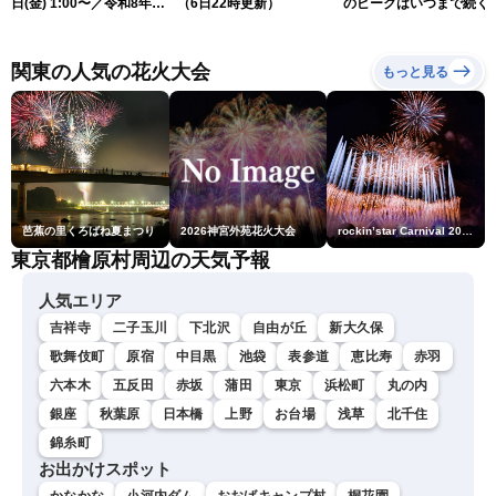
日(金) 1:00〜／令和8年熊
（6日22時更新）
のピークはいつまで続く
本地震情報 台風13号が沖
（6日18時更新）
縄に接近〈ウェザーニュー
スLiVE〉
関東の人気の花火大会
もっと見る
芭蕉の里くろばね夏まつり
2026神宮外苑花火大会
rockin’star Carnival 2026
東京都檜原村周辺の天気予報
人気エリア
吉祥寺
二子玉川
下北沢
自由が丘
新大久保
歌舞伎町
原宿
中目黒
池袋
表参道
恵比寿
赤羽
六本木
五反田
赤坂
蒲田
東京
浜松町
丸の内
銀座
秋葉原
日本橋
上野
お台場
浅草
北千住
錦糸町
お出かけスポット