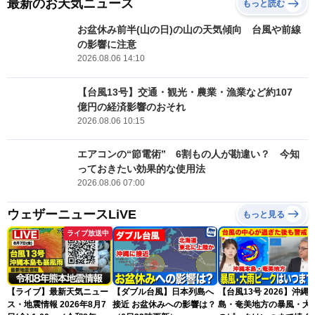
最新のお天気ニュース
もっと読む
お盆休み前半(山の日)の山の天気傾向 台風や前線
の影響に注意
2026.08.06 14:10
【台風13号】交通・観光・農業・漁業など約107
億円の経済影響のおそれ
2026.08.06 10:15
エアコンの“節電術” 6割もの人が勘違い？ 今知
っておきたい効果的な使用法
2026.08.06 07:00
ウェザーニュースLiVE
もっと見る
ライブ放送中
【ライブ】最新天気ニュー
【ダブル台風】日本列島へ
【台風13号 2026】沖縄
ス・地震情報 2026年8月7
接近 お盆休みへの影響は？
島・奄美地方の暴風・大