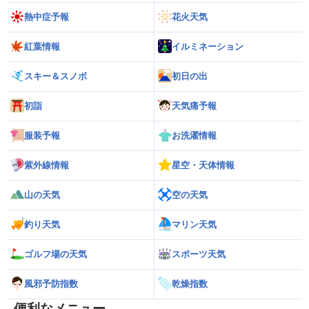
熱中症予報
花火天気
紅葉情報
イルミネーション
スキー＆スノボ
初日の出
初詣
天気痛予報
服装予報
お洗濯情報
紫外線情報
星空・天体情報
山の天気
空の天気
釣り天気
マリン天気
ゴルフ場の天気
スポーツ天気
風邪予防指数
乾燥指数
便利なメニュー