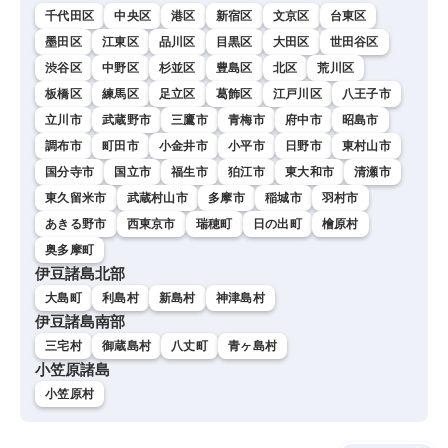
千代田区
中央区
港区
新宿区
文京区
台東区
墨田区
江東区
品川区
目黒区
大田区
世田谷区
渋谷区
中野区
杉並区
豊島区
北区
荒川区
板橋区
練馬区
足立区
葛飾区
江戸川区
八王子市
立川市
武蔵野市
三鷹市
青梅市
府中市
昭島市
調布市
町田市
小金井市
小平市
日野市
東村山市
国分寺市
国立市
福生市
狛江市
東大和市
清瀬市
東久留米市
武蔵村山市
多摩市
稲城市
羽村市
あきる野市
西東京市
瑞穂町
日の出町
檜原村
奥多摩町
伊豆諸島北部
大島町
利島村
新島村
神津島村
伊豆諸島南部
三宅村
御蔵島村
八丈町
青ヶ島村
小笠原諸島
小笠原村