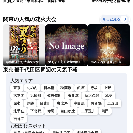
日(日)／東北・東日本は急
雷雨に警戒
新の進路予想と雨風の影
な雷雨に注意〈ウェザーニ
（9日6時更新）
ュースLiVEコーヒータイ
ム・青原桃香／山口剛央〉
関東の人気の花火大会
もっと見る
尊徳夏まつり大花火大会
燃えよ！商工会青年部！！第23回こうのす花火大会
2026いなしき夏まつり花火大会
東京都千代田区周辺の天気予報
人気エリア
東京
丸の内
日本橋
秋葉原
銀座
赤坂
上野
六本木
浜松町
歌舞伎町
表参道
新大久保
浅草
原宿
池袋
錦糸町
恵比寿
中目黒
お台場
五反田
北千住
下北沢
赤羽
自由が丘
二子玉川
蒲田
吉祥寺
お出かけスポット