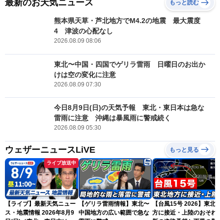
最新のお天気ニュース
もっと読む
熊本県天草・芦北地方でM4.2の地震 最大震度
4 津波の心配なし
2026.08.09 08:06
東北〜中国・四国でゲリラ雷雨 日曜日のお出か
けは空の変化に注意
2026.08.09 07:30
今日8月9日(日)の天気予報 東北・東日本は急な
雷雨に注意 沖縄は暴風雨に警戒続く
2026.08.09 05:30
ウェザーニュースLiVE
もっと見る
ライブ放送中
【ライブ】最新天気ニュー
【ゲリラ雷雨情報】東北〜
【台風15号 2026】東北
ス・地震情報 2026年8月9
中国地方の広い範囲で急な
方に接近・上陸のおそれ 