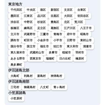
東京地方
千代田区
中央区
港区
新宿区
文京区
台東区
墨田区
江東区
品川区
目黒区
大田区
世田谷区
渋谷区
中野区
杉並区
豊島区
北区
荒川区
板橋区
練馬区
足立区
葛飾区
江戸川区
八王子市
立川市
武蔵野市
三鷹市
青梅市
府中市
昭島市
調布市
町田市
小金井市
小平市
日野市
東村山市
国分寺市
国立市
福生市
狛江市
東大和市
清瀬市
東久留米市
武蔵村山市
多摩市
稲城市
羽村市
あきる野市
西東京市
瑞穂町
日の出町
檜原村
奥多摩町
伊豆諸島北部
大島町
利島村
新島村
神津島村
伊豆諸島南部
三宅村
御蔵島村
八丈町
青ヶ島村
小笠原諸島
小笠原村