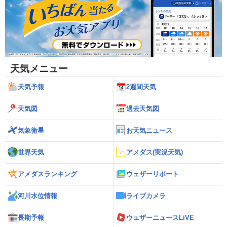
天気メニュー
天気予報
2週間天気
天気図
過去天気図
気象衛星
お天気ニュース
世界天気
アメダス(実況天気)
アメダスランキング
ウェザーリポート
河川水位情報
ライブカメラ
長期予報
ウェザーニュースLiVE