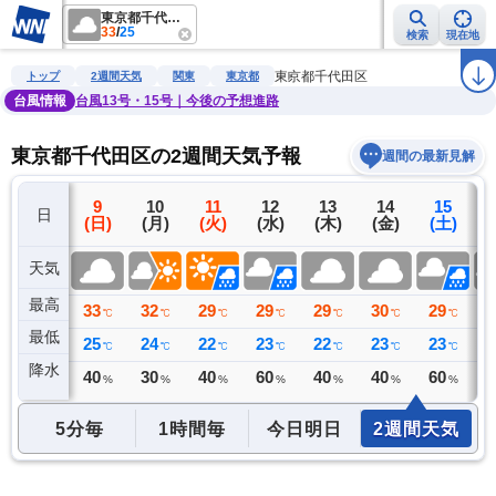
東京都千代田区
33
/
25
検索
現在地
雨雲レーダー
台風情報
地震情報
警報・注意報
2週間天気
ラ
東京都千代田区
トップ
2週間天気
関東
東京都
台風情報
台風13号・15号｜今後の予想進路
東京都千代田区の2週間天気予報
週間の最新見解
8
9
10
11
12
13
14
15
日
(土)
(日)
(月)
(火)
(水)
(木)
(金)
(土)
(
天気
最高
34
33
32
29
29
29
30
29
2
℃
℃
℃
℃
℃
℃
℃
℃
最低
26
25
24
22
23
22
23
23
2
℃
℃
℃
℃
℃
℃
℃
℃
降水
0
40
30
40
60
40
40
60
6
ミリ
%
%
%
%
%
%
%
5分毎
1時間毎
今日明日
2週間天気