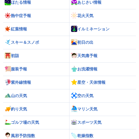
ほたる情報
あじさい情報
熱中症予報
花火天気
紅葉情報
イルミネーション
スキー＆スノボ
初日の出
初詣
天気痛予報
服装予報
お洗濯情報
紫外線情報
星空・天体情報
山の天気
空の天気
釣り天気
マリン天気
ゴルフ場の天気
スポーツ天気
風邪予防指数
乾燥指数