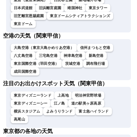
皇居（皇居東御苑）
日比谷公園
築地場外市場
日本武道館
旧浜離宮庭園
靖国神社
東京タワー
旧芝離宮恩賜庭園
東京ドームシティアトラクションズ
東京ドーム
空港の天気（関東甲信）
大島空港（東京大島かめりあ空港）
信州まつもと空港
八丈島空港
三宅島空港
神津島空港
新島空港
東京国際空港（羽田空港）
茨城空港
調布飛行場
成田国際空港
注目のお出かけスポット天気（関東甲信）
東京ディズニーランド
上高地
明治神宮野球場
東京ディズニーシー
江ノ島
道の駅美ヶ原高原
横浜スタジアム
よみうりランド
富士急ハイランド
高尾山
東京都の各地の天気