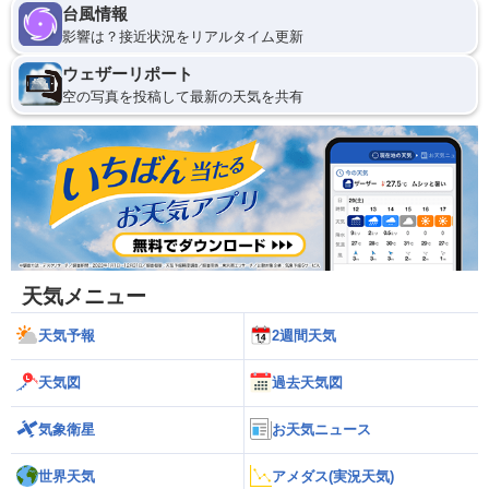
台風情報
影響は？接近状況をリアルタイム更新
ウェザーリポート
空の写真を投稿して最新の天気を共有
天気メニュー
天気予報
2週間天気
天気図
過去天気図
気象衛星
お天気ニュース
世界天気
アメダス(実況天気)