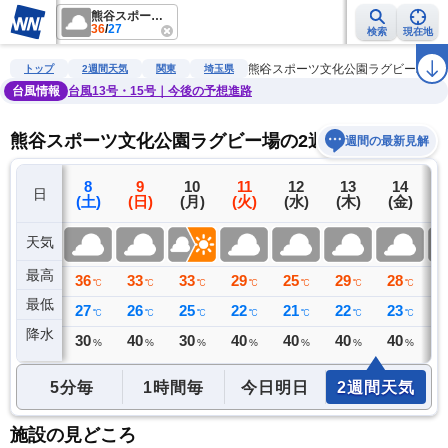
熊谷スポーツ文化公園ラグビー場
36
/
27
検索
現在地
雨雲レーダー
台風情報
地震情報
警報・注意報
2週間天気
ラ
熊谷スポーツ文化公園ラグビー場
トップ
2週間天気
関東
埼玉県
台風情報
台風13号・15号｜今後の予想進路
熊谷スポーツ文化公園ラグビー場の2週間天気予報
週間の最新見解
7
8
9
10
11
12
13
14
日
(金)
(土)
(日)
(月)
(火)
(水)
(木)
(金)
(
天気
最高
37
36
33
33
29
25
29
28
3
℃
℃
℃
℃
℃
℃
℃
℃
最低
27
27
26
25
22
21
22
23
2
℃
℃
℃
℃
℃
℃
℃
℃
降水
0
30
40
30
40
40
40
40
4
ミリ
%
%
%
%
%
%
%
5分毎
1時間毎
今日明日
2週間天気
施設の見どころ