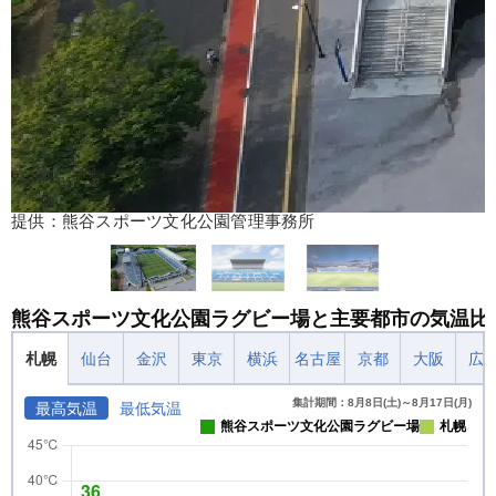
提供：熊谷スポーツ文化公園管理事務所
熊谷スポーツ文化公園ラグビー場と主要都市の気温比
札幌
仙台
金沢
東京
横浜
名古屋
京都
大阪
広
集計期間：8月8日(土)～8月17日(月)
最高気温
最低気温
熊谷スポーツ文化公園ラグビー場
札幌