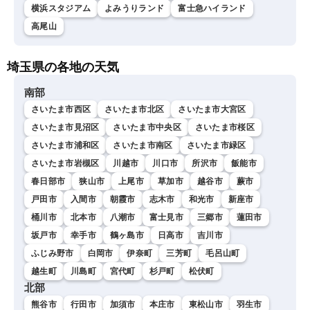
横浜スタジアム
よみうりランド
富士急ハイランド
高尾山
埼玉県の各地の天気
南部
さいたま市西区
さいたま市北区
さいたま市大宮区
さいたま市見沼区
さいたま市中央区
さいたま市桜区
さいたま市浦和区
さいたま市南区
さいたま市緑区
さいたま市岩槻区
川越市
川口市
所沢市
飯能市
春日部市
狭山市
上尾市
草加市
越谷市
蕨市
戸田市
入間市
朝霞市
志木市
和光市
新座市
桶川市
北本市
八潮市
富士見市
三郷市
蓮田市
坂戸市
幸手市
鶴ヶ島市
日高市
吉川市
ふじみ野市
白岡市
伊奈町
三芳町
毛呂山町
越生町
川島町
宮代町
杉戸町
松伏町
北部
熊谷市
行田市
加須市
本庄市
東松山市
羽生市