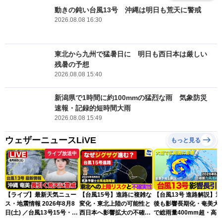
動きの鈍い台風13号 沖縄は明日も荒天に警戒
2026.08.08 16:30
東北から九州で猛暑日に 明日も西日本は厳しい
残暑の予想
2026.08.08 15:40
新潟県で1時間に約100mmの猛烈な雨 気象防災
速報・記録的短時間大雨
2026.08.08 15:49
ウェザーニュースLiVE
もっと見る
ライブ放送中
【ライブ】最新天気ニュー
【台風15号】進路に複雑な
【台風13号 進路解説】
ス・地震情報 2026年8月8
変化・東北上陸の可能性と
後も影響長期化・奄美大
日(土) ／台風13号15号・ゲ
西日本へ影響拡大の不確実
で総雨量400mm超・高
リラ雷雨最新見解・令和8
性
に要警戒（2026.08.08