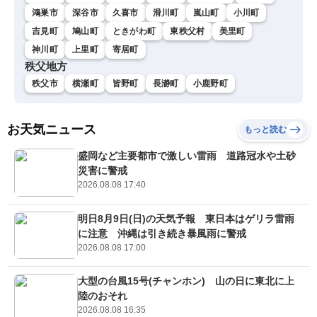
鴻巣市
深谷市
久喜市
滑川町
嵐山町
小川町
吉見町
鳩山町
ときがわ町
東秩父村
美里町
神川町
上里町
寄居町
秩父地方
秩父市
横瀬町
皆野町
長瀞町
小鹿野町
お天気ニュース
もっと読む
盛岡など主要都市で激しい雷雨 道路冠水や土砂
災害に警戒
2026.08.08 17:40
明日8月9日(日)の天気予報 東日本はゲリラ雷雨
に注意 沖縄は引き続き暴風雨に警戒
2026.08.08 17:00
大型の台風15号(チャンホン) 山の日に東北に上
陸のおそれ
2026.08.08 16:35