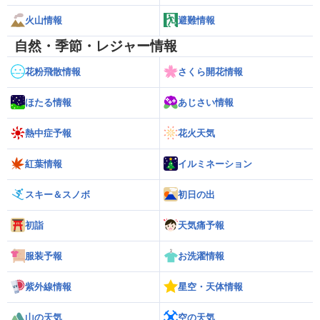
火山情報
避難情報
自然・季節・レジャー情報
花粉飛散情報
さくら開花情報
ほたる情報
あじさい情報
熱中症予報
花火天気
紅葉情報
イルミネーション
スキー＆スノボ
初日の出
初詣
天気痛予報
服装予報
お洗濯情報
紫外線情報
星空・天体情報
山の天気
空の天気