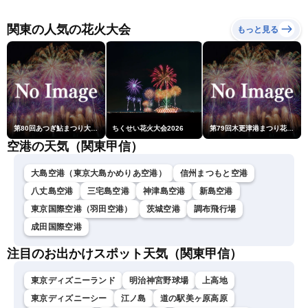
年熊本地震情報〈ウェザー
16:00）
ニュースLiVEイブニング・
関東の人気の花火大会
もっと見る
小川千奈／芳野達郎〉
第80回あつぎ鮎まつり大花火大会
ちくせい花火大会2026
第79回木更津港まつり花火大会
空港の天気（関東甲信）
大島空港（東京大島かめりあ空港）
信州まつもと空港
八丈島空港
三宅島空港
神津島空港
新島空港
東京国際空港（羽田空港）
茨城空港
調布飛行場
成田国際空港
注目のお出かけスポット天気（関東甲信）
東京ディズニーランド
明治神宮野球場
上高地
東京ディズニーシー
江ノ島
道の駅美ヶ原高原