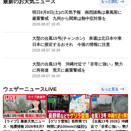
最新のお天気ニュース
もっと読む
明日8月8日(土)の天気予報 南西諸島は暴風雨に
厳重警戒 九州から関東は熱中症対策を
2026.08.07 16:45
大型の台風15号(チャンホン) 来週は北日本や東
日本に接近するおそれ 今後の情報に注意
2026.08.07 16:39
大型の台風13号 沖縄付近で「非常に強い」勢力
に再発達 荒天に厳重警戒を
2026.08.07 16:10
ウェザーニュースLiVE
もっと見る
ライブ放送中
【ライブ】最新天気ニュー
【ゲリラ雷雨】長野県で1
【台風13号 2026】沖縄
ス・地震情報 2026年8月7
時間に約100mmの猛烈な
近で「非常に強い」勢力