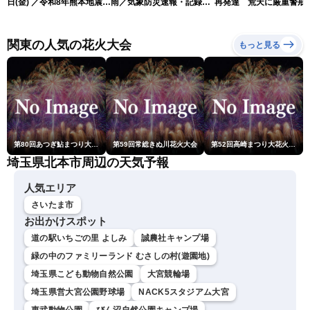
日(金) ／令和8年熊本地震情
雨／気象防災速報・記録的
再発達 荒天に厳重警戒
報 台風13号の影響に警戒
短時間大雨
（7日18時最新情報）
〈ウェザーニュースLiVEム
ーン・駒木結衣／内藤邦
関東の人気の花火大会
もっと見る
裕〉
第80回あつぎ鮎まつり大花火大会
第59回常総きぬ川花火大会
第52回高崎まつり大花火大会
埼玉県北本市周辺の天気予報
人気エリア
さいたま市
お出かけスポット
道の駅いちごの里 よしみ
誠農社キャンプ場
緑の中のファミリーランド むさしの村(遊園地)
埼玉県こども動物自然公園
大宮競輪場
埼玉県営大宮公園野球場
NACK5スタジアム大宮