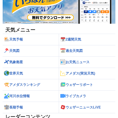
天気メニュー
天気予報
2週間天気
天気図
過去天気図
気象衛星
お天気ニュース
世界天気
アメダス(実況天気)
アメダスランキング
ウェザーリポート
河川水位情報
ライブカメラ
長期予報
ウェザーニュースLiVE
レーダーコンテンツ