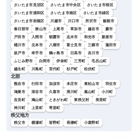
さいたま市見沼区
さいたま市中央区
さいたま市桜区
さいたま市浦和区
さいたま市南区
さいたま市緑区
さいたま市岩槻区
川越市
川口市
所沢市
飯能市
春日部市
狭山市
上尾市
草加市
越谷市
蕨市
戸田市
入間市
朝霞市
志木市
和光市
新座市
桶川市
北本市
八潮市
富士見市
三郷市
蓮田市
坂戸市
幸手市
鶴ヶ島市
日高市
吉川市
ふじみ野市
白岡市
伊奈町
三芳町
毛呂山町
越生町
川島町
宮代町
杉戸町
松伏町
北部
熊谷市
行田市
加須市
本庄市
東松山市
羽生市
鴻巣市
深谷市
久喜市
滑川町
嵐山町
小川町
吉見町
鳩山町
ときがわ町
東秩父村
美里町
神川町
上里町
寄居町
秩父地方
秩父市
横瀬町
皆野町
長瀞町
小鹿野町