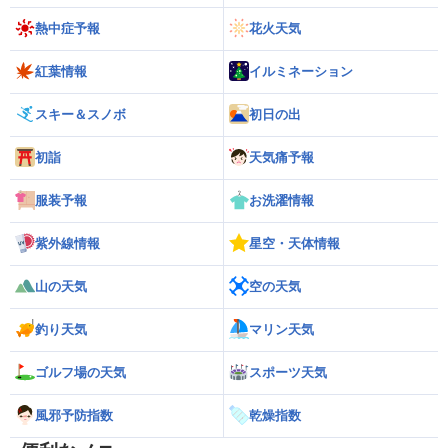
熱中症予報
花火天気
紅葉情報
イルミネーション
スキー＆スノボ
初日の出
初詣
天気痛予報
服装予報
お洗濯情報
紫外線情報
星空・天体情報
山の天気
空の天気
釣り天気
マリン天気
ゴルフ場の天気
スポーツ天気
風邪予防指数
乾燥指数