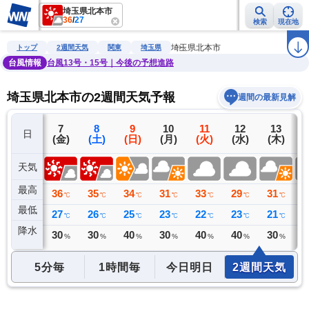
埼玉県北本市
36
/
27
検索
現在地
雨雲レーダー
台風情報
地震情報
警報・注意報
2週間天気
ラ
埼玉県北本市
トップ
2週間天気
関東
埼玉県
台風情報
台風13号・15号｜今後の予想進路
埼玉県北本市の2週間天気予報
週間の最新見解
6
7
8
9
10
11
12
13
日
(木)
(金)
(土)
(日)
(月)
(火)
(水)
(木)
(
天気
最高
34
36
35
34
31
33
29
31
3
℃
℃
℃
℃
℃
℃
℃
℃
最低
24
27
26
25
23
22
23
21
2
℃
℃
℃
℃
℃
℃
℃
℃
降水
0
30
30
40
30
40
40
30
4
ミリ
%
%
%
%
%
%
%
5分毎
1時間毎
今日明日
2週間天気