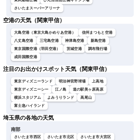
東武動物公園
びん沼自然公園キャンプ場
さいたまスーパーアリーナ
空港の天気（関東甲信）
大島空港（東京大島かめりあ空港）
信州まつもと空港
八丈島空港
三宅島空港
神津島空港
新島空港
東京国際空港（羽田空港）
茨城空港
調布飛行場
成田国際空港
注目のお出かけスポット天気（関東甲信）
東京ディズニーランド
明治神宮野球場
上高地
東京ディズニーシー
江ノ島
道の駅美ヶ原高原
横浜スタジアム
よみうりランド
高尾山
富士急ハイランド
埼玉県の各地の天気
南部
さいたま市西区
さいたま市北区
さいたま市大宮区