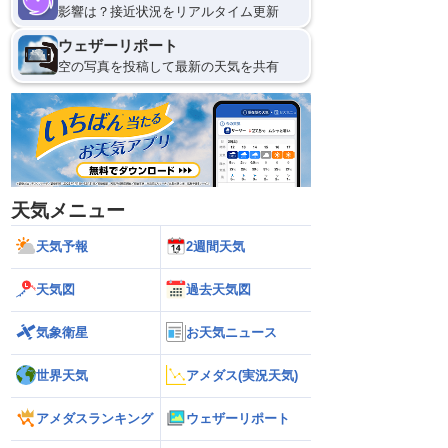
影響は？接近状況をリアルタイム更新
ウェザーリポート
空の写真を投稿して最新の天気を共有
天気メニュー
天気予報
2週間天気
天気図
過去天気図
気象衛星
お天気ニュース
世界天気
アメダス(実況天気)
アメダスランキング
ウェザーリポート