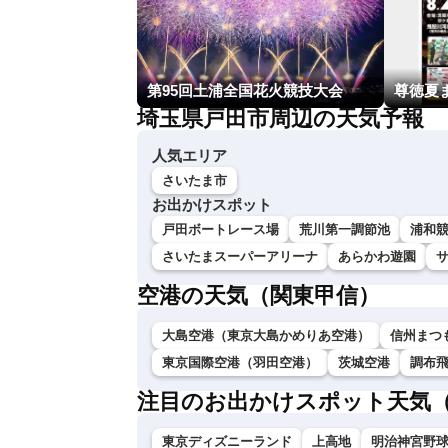
第95回土浦全国花火競技大会
尊徳夏
埼玉県戸田市周辺の天気予報
人気エリア
さいたま市
お出かけスポット
戸田ボートレース場
荒川第一調節池
浦和
さいたまスーパーアリーナ
あらかわ遊園
空港の天気（関東甲信）
大島空港（東京大島かめりあ空港）
信州まつ
東京国際空港（羽田空港）
茨城空港
調布
注目のお出かけスポット天気
東京ディズニーランド
上高地
明治神宮野