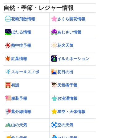
自然・季節・レジャー情報
花粉飛散情報
さくら開花情報
ほたる情報
あじさい情報
熱中症予報
花火天気
紅葉情報
イルミネーション
スキー＆スノボ
初日の出
初詣
天気痛予報
服装予報
お洗濯情報
紫外線情報
星空・天体情報
山の天気
空の天気