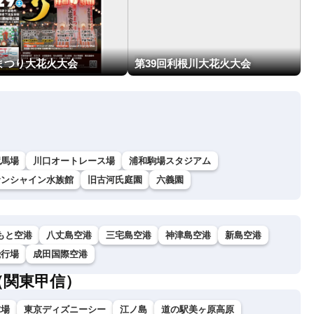
まつり大花火大会
第39回利根川大花火大会
競馬場
川口オートレース場
浦和駒場スタジアム
サンシャイン水族館
旧古河氏庭園
六義園
もと空港
八丈島空港
三宅島空港
神津島空港
新島空港
飛行場
成田国際空港
（関東甲信）
球場
東京ディズニーシー
江ノ島
道の駅美ヶ原高原