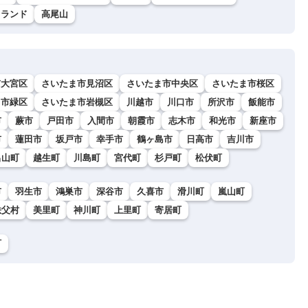
イランド
高尾山
市大宮区
さいたま市見沼区
さいたま市中央区
さいたま市桜区
ま市緑区
さいたま市岩槻区
川越市
川口市
所沢市
飯能市
市
蕨市
戸田市
入間市
朝霞市
志木市
和光市
新座市
市
蓮田市
坂戸市
幸手市
鶴ヶ島市
日高市
吉川市
呂山町
越生町
川島町
宮代町
杉戸町
松伏町
市
羽生市
鴻巣市
深谷市
久喜市
滑川町
嵐山町
秩父村
美里町
神川町
上里町
寄居町
町