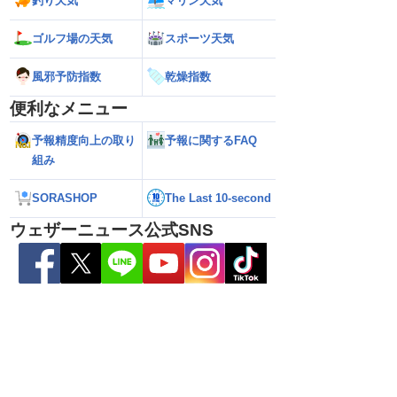
釣り天気
マリン天気
2026】台風16号発生
【ゲリラ雷雨情報】東北〜中国地方の広
【台風15号 202
生予想 今後の進路と日
い範囲で急な雷雨に警戒
陸のおそれ 最新の
ゴルフ場の天気
スポーツ天気
 12時更新)
（9日6時更新）
風邪予防指数
乾燥指数
便利なメニュー
予報精度向上の取り
予報に関するFAQ
組み
SORASHOP
The Last 10-second
ウェザーニュース公式SNS