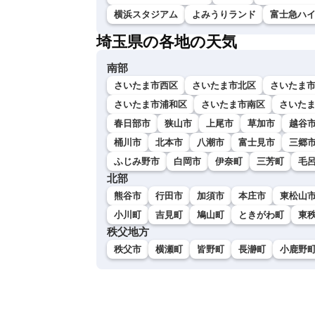
横浜スタジアム
よみうりランド
富士急ハ
埼玉県の各地の天気
南部
さいたま市西区
さいたま市北区
さいたま
さいたま市浦和区
さいたま市南区
さいた
春日部市
狭山市
上尾市
草加市
越谷
桶川市
北本市
八潮市
富士見市
三郷
ふじみ野市
白岡市
伊奈町
三芳町
毛
北部
熊谷市
行田市
加須市
本庄市
東松山
小川町
吉見町
鳩山町
ときがわ町
東
秩父地方
秩父市
横瀬町
皆野町
長瀞町
小鹿野