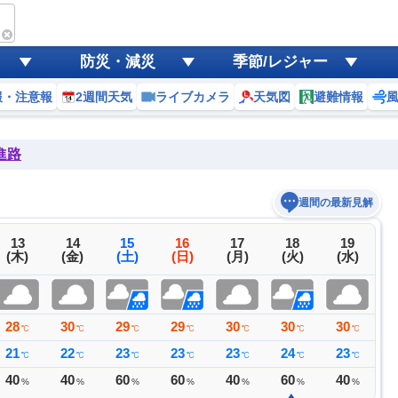
防災・減災
季節/レジャー
報・注意報
2週間天気
ライブカメラ
天気図
避難情報
進路
週間の最新見解
13
14
15
16
17
18
19
(木)
(金)
(土)
(日)
(月)
(火)
(水)
28
30
29
29
30
30
30
3
℃
℃
℃
℃
℃
℃
℃
21
22
23
23
23
24
23
2
℃
℃
℃
℃
℃
℃
℃
40
40
60
60
40
60
40
3
%
%
%
%
%
%
%