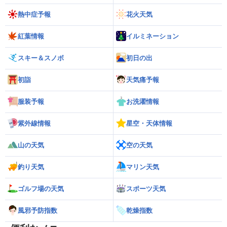
熱中症予報
花火天気
紅葉情報
イルミネーション
スキー＆スノボ
初日の出
初詣
天気痛予報
服装予報
お洗濯情報
紫外線情報
星空・天体情報
山の天気
空の天気
釣り天気
マリン天気
ゴルフ場の天気
スポーツ天気
風邪予防指数
乾燥指数