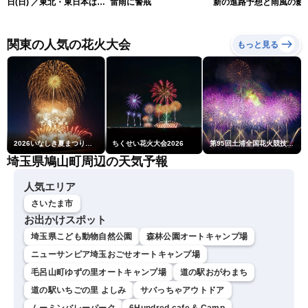
日(日) ／東北・東日本は急
雷雨に警戒
新の進路予想と雨風の影
な雷雨に注意 沖縄は暴風
（9日6時更新）
雨に警戒続く〈ウェザーニ
ュースLiVEサンシャイン・
関東の人気の花火大会
もっと見る
岡本結子リサ／山口剛央〉
2026いなしき夏まつり花火大会
ちくせい花火大会2026
第95回土浦全国花火競技大会
埼玉県鳩山町周辺の天気予報
人気エリア
さいたま市
お出かけスポット
埼玉県こども動物自然公園
森林公園オートキャンプ場
ニューサンピア埼玉おごせオートキャンプ場
毛呂山町ゆずの里オートキャンプ場
道の駅おがわまち
道の駅いちごの里 よしみ
サバっちゃアウトドア