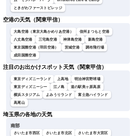
ムーミンバレーパーク
6Hundred cafe & Camp
ときがわファーストビレッジ
空港の天気（関東甲信）
大島空港（東京大島かめりあ空港）
信州まつもと空港
八丈島空港
三宅島空港
神津島空港
新島空港
東京国際空港（羽田空港）
茨城空港
調布飛行場
成田国際空港
注目のお出かけスポット天気（関東甲信）
東京ディズニーランド
上高地
明治神宮野球場
東京ディズニーシー
江ノ島
道の駅美ヶ原高原
横浜スタジアム
よみうりランド
富士急ハイランド
高尾山
埼玉県の各地の天気
南部
さいたま市西区
さいたま市北区
さいたま市大宮区