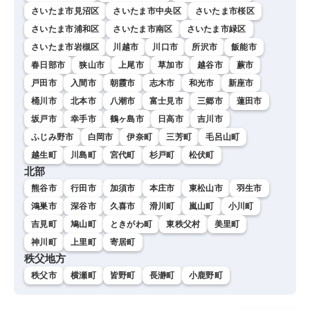
さいたま市見沼区
さいたま市中央区
さいたま市桜区
さいたま市浦和区
さいたま市南区
さいたま市緑区
さいたま市岩槻区
川越市
川口市
所沢市
飯能市
春日部市
狭山市
上尾市
草加市
越谷市
蕨市
戸田市
入間市
朝霞市
志木市
和光市
新座市
桶川市
北本市
八潮市
富士見市
三郷市
蓮田市
坂戸市
幸手市
鶴ヶ島市
日高市
吉川市
ふじみ野市
白岡市
伊奈町
三芳町
毛呂山町
越生町
川島町
宮代町
杉戸町
松伏町
北部
熊谷市
行田市
加須市
本庄市
東松山市
羽生市
鴻巣市
深谷市
久喜市
滑川町
嵐山町
小川町
吉見町
鳩山町
ときがわ町
東秩父村
美里町
神川町
上里町
寄居町
秩父地方
秩父市
横瀬町
皆野町
長瀞町
小鹿野町