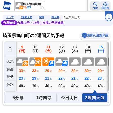
埼玉県鳩山町
33
/
23
検索
現在地
雨雲レーダー
台風情報
地震情報
警報・注意報
2週間天気
ラ
埼玉県鳩山町
トップ
2週間天気
関東
埼玉県
台風情報
台風13号・15号｜今後の予想進路
埼玉県鳩山町の2週間天気予報
週間の最新見解
8
9
10
11
12
13
14
15
日
(土)
(日)
(月)
(火)
(水)
(木)
(金)
(土)
(
天気
最高
36
33
33
29
29
30
30
29
2
℃
℃
℃
℃
℃
℃
℃
℃
最低
26
23
23
21
22
21
22
23
2
℃
℃
℃
℃
℃
℃
℃
℃
降水
0
40
30
40
60
40
40
40
4
ミリ
%
%
%
%
%
%
%
5分毎
1時間毎
今日明日
2週間天気