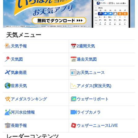
天気メニュー
天気予報
2週間天気
天気図
過去天気図
気象衛星
お天気ニュース
世界天気
アメダス(実況天気)
アメダスランキング
ウェザーリポート
河川水位情報
ライブカメラ
長期予報
ウェザーニュースLiVE
レーダーコンテンツ