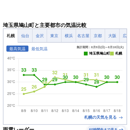
埼玉県鳩山町と主要都市の気温比較
札幌
仙台
金沢
東京
横浜
名古屋
京都
大阪
広
集計期間：8月9日(日)～8月18日(火)
最高気温
最低気温
埼玉県鳩山町
札幌
札幌の天気を見る
雨雲レーダー
60時間先まで見る