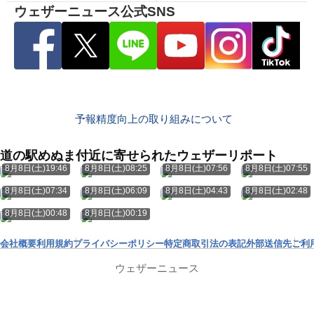
ウェザーニュース公式SNS
予報精度向上の取り組みについて
道の駅めぬま付近に寄せられたウェザーリポート
8月8日(土)19:46
8月8日(土)08:25
8月8日(土)07:56
8月8日(土)07:55
8月8日(土)07:34
8月8日(土)06:09
8月8日(土)04:43
8月8日(土)02:48
8月8日(土)00:48
8月8日(土)00:19
会社概要
利用規約
プライバシーポリシー
特定商取引法の表記
外部送信先
ご利
ウェザーニュース