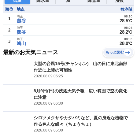
気温
降水量
風
降雪量
湿度
順位
地点
観測値
埼玉
08:10
1
越谷
28.5℃
埼玉
08:04
2
熊谷
28.2℃
埼玉
08:06
3
鳩山
28.0℃
最新のお天気ニュース
もっと読む
大型の台風15号(チャンホン) 山の日に東北南部
付近に上陸の可能性
2026.08.09 05:25
8月9日(日)の洗濯天気予報 広い範囲で空の変化
に注意
2026.08.09 06:30
シロツメクサやカタバミなど、夏の身近な植物で
作る色んな蝶々（ちょうちょ）
2026.08.09 05:00