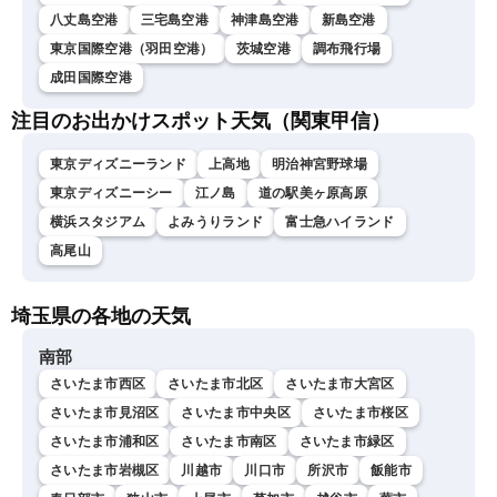
八丈島空港
三宅島空港
神津島空港
新島空港
東京国際空港（羽田空港）
茨城空港
調布飛行場
成田国際空港
注目のお出かけスポット天気（関東甲信）
東京ディズニーランド
上高地
明治神宮野球場
東京ディズニーシー
江ノ島
道の駅美ヶ原高原
横浜スタジアム
よみうりランド
富士急ハイランド
高尾山
埼玉県の各地の天気
南部
さいたま市西区
さいたま市北区
さいたま市大宮区
さいたま市見沼区
さいたま市中央区
さいたま市桜区
さいたま市浦和区
さいたま市南区
さいたま市緑区
さいたま市岩槻区
川越市
川口市
所沢市
飯能市