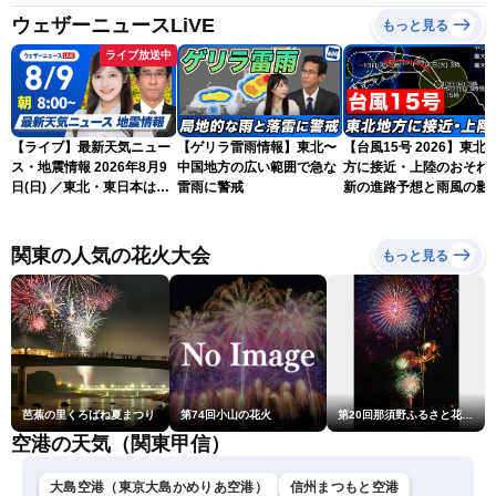
ウェザーニュースLiVE
もっと見る
ライブ放送中
【ライブ】最新天気ニュー
【ゲリラ雷雨情報】東北〜
【台風15号 2026】東北
ス・地震情報 2026年8月9
中国地方の広い範囲で急な
方に接近・上陸のおそれ 
日(日) ／東北・東日本は急
雷雨に警戒
新の進路予想と雨風の影
な雷雨に注意 沖縄は暴風
（9日6時更新）
雨に警戒続く〈ウェザーニ
ュースLiVEサンシャイン・
関東の人気の花火大会
もっと見る
岡本結子リサ／山口剛央〉
芭蕉の里くろばね夏まつり
第74回小山の花火
第20回那須野ふるさと花火大会
空港の天気（関東甲信）
大島空港（東京大島かめりあ空港）
信州まつもと空港