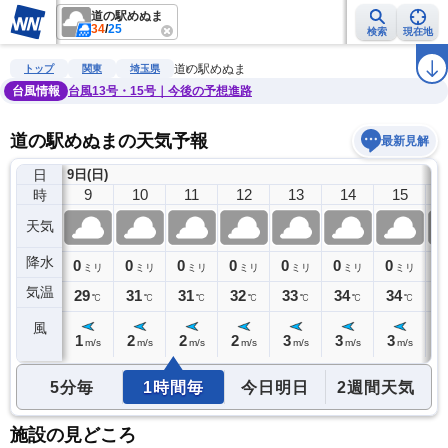
道の駅めぬま
34
/
25
検索
現在地
雨雲レーダー
台風情報
地震情報
警報・注意報
2週間天気
ラ
道の駅めぬま
トップ
関東
埼玉県
台風情報
台風13号・15号｜今後の予想進路
道の駅めぬまの天気予報
最新見解
日
9日(日)
8
9
10
11
12
13
14
15
時
天気
降水
0
0
0
0
0
0
0
0
0
ミリ
ミリ
ミリ
ミリ
ミリ
ミリ
ミリ
ミリ
気温
28
29
31
31
32
33
34
34
3
℃
℃
℃
℃
℃
℃
℃
℃
風
1
1
2
2
2
3
3
3
3
m/s
m/s
m/s
m/s
m/s
m/s
m/s
m/s
5分毎
1時間毎
今日明日
2週間天気
施設の見どころ