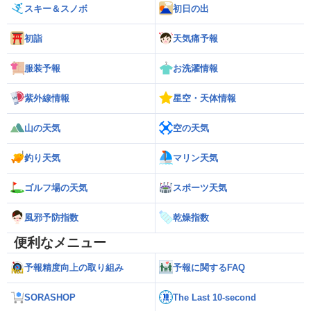
スキー＆スノボ
初日の出
初詣
天気痛予報
服装予報
お洗濯情報
紫外線情報
星空・天体情報
山の天気
空の天気
釣り天気
マリン天気
ゴルフ場の天気
スポーツ天気
風邪予防指数
乾燥指数
便利なメニュー
予報精度向上の取り組み
予報に関するFAQ
SORASHOP
The Last 10-second