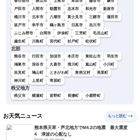
春日部市
狭山市
上尾市
草加市
越谷市
蕨市
戸田市
入間市
朝霞市
志木市
和光市
新座市
桶川市
北本市
八潮市
富士見市
三郷市
蓮田市
坂戸市
幸手市
鶴ヶ島市
日高市
吉川市
ふじみ野市
白岡市
伊奈町
三芳町
毛呂山町
越生町
川島町
宮代町
杉戸町
松伏町
北部
熊谷市
行田市
加須市
本庄市
東松山市
羽生市
鴻巣市
深谷市
久喜市
滑川町
嵐山町
小川町
吉見町
鳩山町
ときがわ町
東秩父村
美里町
神川町
上里町
寄居町
秩父地方
秩父市
横瀬町
皆野町
長瀞町
小鹿野町
お天気ニュース
もっと読む
熊本県天草・芦北地方でM4.2の地震 最大震度
4 津波の心配なし