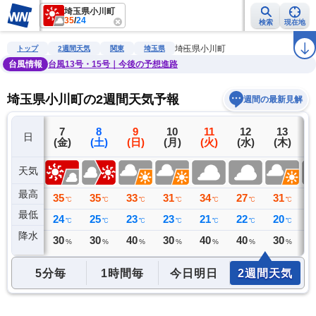
埼玉県小川町
35
/
24
検索
現在地
雨雲レーダー
台風情報
地震情報
警報・注意報
2週間天気
ラ
埼玉県小川町
トップ
2週間天気
関東
埼玉県
台風情報
台風13号・15号｜今後の予想進路
埼玉県小川町の2週間天気予報
週間の最新見解
6
7
8
9
10
11
12
13
日
(木)
(金)
(土)
(日)
(月)
(火)
(水)
(木)
(
天気
最高
34
35
35
33
31
34
27
31
2
℃
℃
℃
℃
℃
℃
℃
℃
最低
23
24
25
23
23
21
22
20
2
℃
℃
℃
℃
℃
℃
℃
℃
降水
0
30
30
40
30
40
40
30
4
ミリ
%
%
%
%
%
%
%
5分毎
1時間毎
今日明日
2週間天気