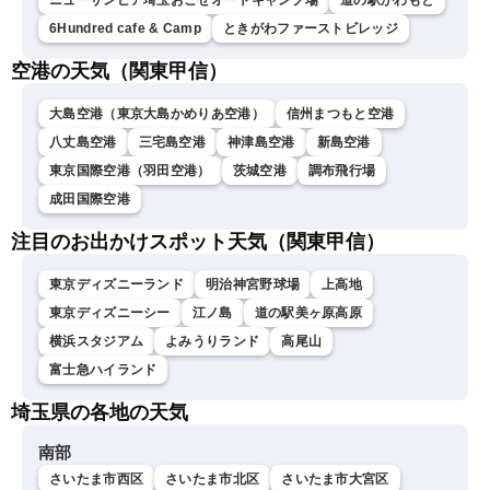
ニューサンピア埼玉おごせオートキャンプ場
道の駅かわもと
6Hundred cafe & Camp
ときがわファーストビレッジ
空港の天気（関東甲信）
大島空港（東京大島かめりあ空港）
信州まつもと空港
八丈島空港
三宅島空港
神津島空港
新島空港
東京国際空港（羽田空港）
茨城空港
調布飛行場
成田国際空港
注目のお出かけスポット天気（関東甲信）
東京ディズニーランド
明治神宮野球場
上高地
東京ディズニーシー
江ノ島
道の駅美ヶ原高原
横浜スタジアム
よみうりランド
高尾山
富士急ハイランド
埼玉県の各地の天気
南部
さいたま市西区
さいたま市北区
さいたま市大宮区