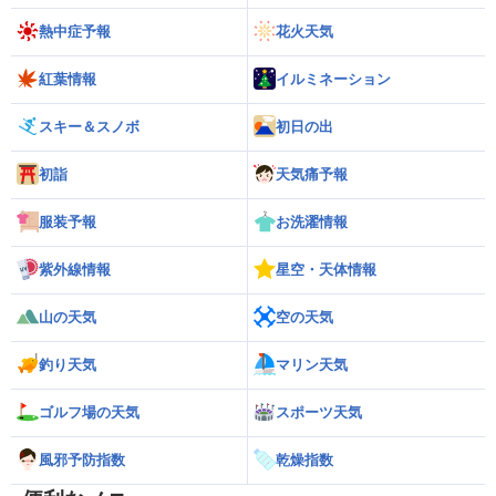
熱中症予報
花火天気
紅葉情報
イルミネーション
スキー＆スノボ
初日の出
初詣
天気痛予報
服装予報
お洗濯情報
紫外線情報
星空・天体情報
山の天気
空の天気
釣り天気
マリン天気
ゴルフ場の天気
スポーツ天気
風邪予防指数
乾燥指数