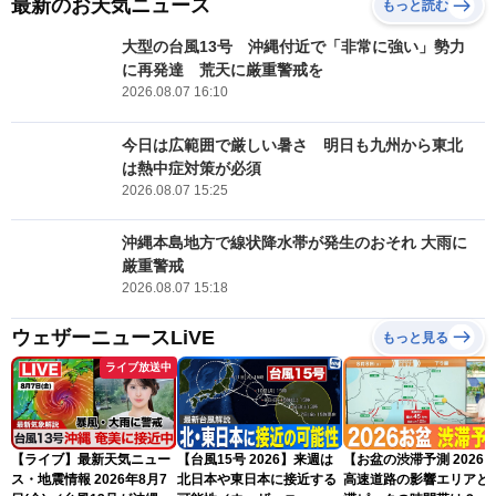
最新のお天気ニュース
もっと読む
大型の台風13号 沖縄付近で「非常に強い」勢力
に再発達 荒天に厳重警戒を
2026.08.07 16:10
今日は広範囲で厳しい暑さ 明日も九州から東北
は熱中症対策が必須
2026.08.07 15:25
沖縄本島地方で線状降水帯が発生のおそれ 大雨に
厳重警戒
2026.08.07 15:18
ウェザーニュースLiVE
もっと見る
ライブ放送中
【ライブ】最新天気ニュー
【台風15号 2026】来週は
【お盆の渋滞予測 2026
ス・地震情報 2026年8月7
北日本や東日本に接近する
高速道路の影響エリアと