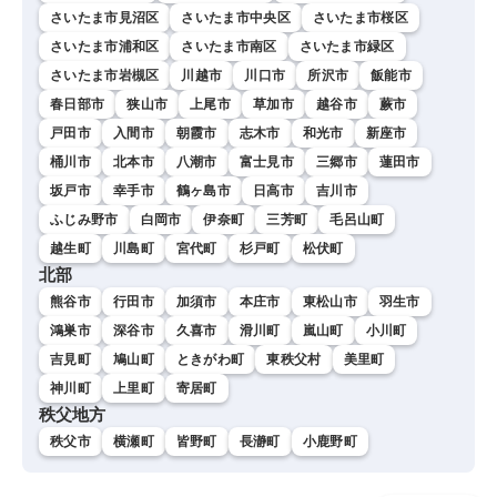
さいたま市見沼区
さいたま市中央区
さいたま市桜区
さいたま市浦和区
さいたま市南区
さいたま市緑区
さいたま市岩槻区
川越市
川口市
所沢市
飯能市
春日部市
狭山市
上尾市
草加市
越谷市
蕨市
戸田市
入間市
朝霞市
志木市
和光市
新座市
桶川市
北本市
八潮市
富士見市
三郷市
蓮田市
坂戸市
幸手市
鶴ヶ島市
日高市
吉川市
ふじみ野市
白岡市
伊奈町
三芳町
毛呂山町
越生町
川島町
宮代町
杉戸町
松伏町
北部
熊谷市
行田市
加須市
本庄市
東松山市
羽生市
鴻巣市
深谷市
久喜市
滑川町
嵐山町
小川町
吉見町
鳩山町
ときがわ町
東秩父村
美里町
神川町
上里町
寄居町
秩父地方
秩父市
横瀬町
皆野町
長瀞町
小鹿野町