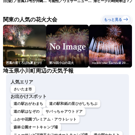
日(金) ／台風13号が沖縄・
可能性／ウェザーニュース
滞ピークの時間帯は？／
奄美に最接近へ 令和8年
気象予報士解説（7日16時
NEXCO中日本情報
熊本地震情報〈ウェザーニ
更新）
ュースLiVEイブニング・小
関東の人気の花火大会
もっと見る
川千奈／内藤邦裕〉
芭蕉の里くろばね夏まつり
第74回小山の花火
rockin’star Carnival 2026
埼玉県小川町周辺の天気予報
人気エリア
さいたま市
お出かけスポット
道の駅おがわまち
道の駅和紙の里ひがしちちぶ
道の駅はなぞの
サバっちゃアウトドア
ふかや花園プレミアム・アウトレット
森林公園オートキャンプ場