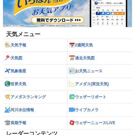
天気メニュー
天気予報
2週間天気
天気図
過去天気図
気象衛星
お天気ニュース
世界天気
アメダス(実況天気)
アメダスランキング
ウェザーリポート
河川水位情報
ライブカメラ
長期予報
ウェザーニュースLiVE
レーダーコンテンツ