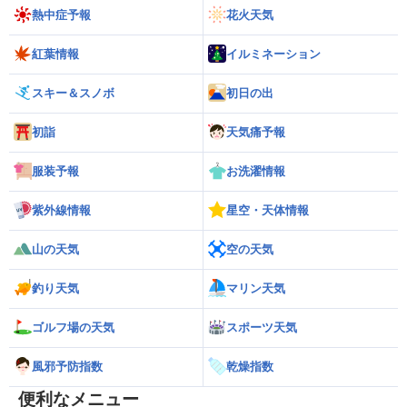
熱中症予報
花火天気
紅葉情報
イルミネーション
スキー＆スノボ
初日の出
初詣
天気痛予報
服装予報
お洗濯情報
紫外線情報
星空・天体情報
山の天気
空の天気
釣り天気
マリン天気
ゴルフ場の天気
スポーツ天気
風邪予防指数
乾燥指数
便利なメニュー