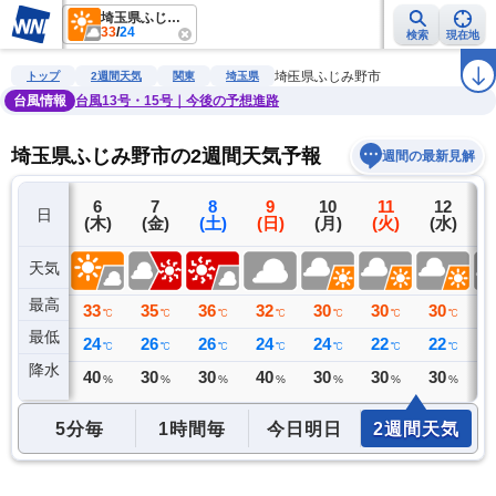
埼玉県ふじみ野市
33
/
24
検索
現在地
雨雲レーダー
台風情報
地震情報
警報・注意報
2週間天気
ラ
埼玉県ふじみ野市
トップ
2週間天気
関東
埼玉県
台風情報
台風13号・15号｜今後の予想進路
埼玉県ふじみ野市の2週間天気予報
週間の最新見解
5
6
7
8
9
10
11
12
日
(水)
(木)
(金)
(土)
(日)
(月)
(火)
(水)
(
天気
最高
32
33
35
36
32
30
30
30
3
℃
℃
℃
℃
℃
℃
℃
℃
最低
22
24
26
26
24
24
22
22
2
℃
℃
℃
℃
℃
℃
℃
℃
降水
0
40
30
30
40
30
30
30
3
ミリ
%
%
%
%
%
%
%
5分毎
1時間毎
今日明日
2週間天気