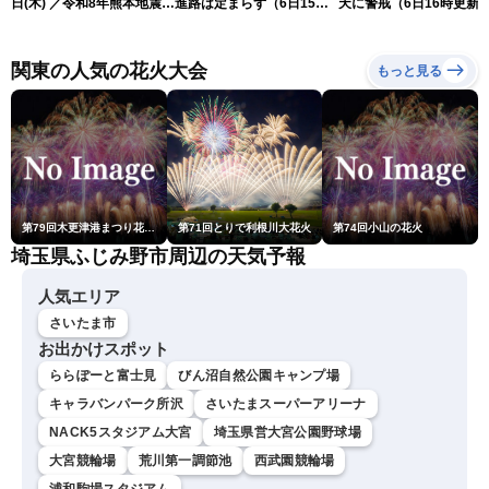
日(木) ／令和8年熊本地震情
進路は定まらず（6日15時
天に警戒（6日16時更新
報 沖縄・奄美を台風13号
更新）
が直撃〈ウェザーニュース
LiVEムーン・駒木結衣／本
関東の人気の花火大会
もっと見る
田竜也〉
第79回木更津港まつり花火大会
第71回とりで利根川大花火
第74回小山の花火
埼玉県ふじみ野市周辺の天気予報
人気エリア
さいたま市
お出かけスポット
ららぽーと富士見
びん沼自然公園キャンプ場
キャラバンパーク所沢
さいたまスーパーアリーナ
NACK5スタジアム大宮
埼玉県営大宮公園野球場
大宮競輪場
荒川第一調節池
西武園競輪場