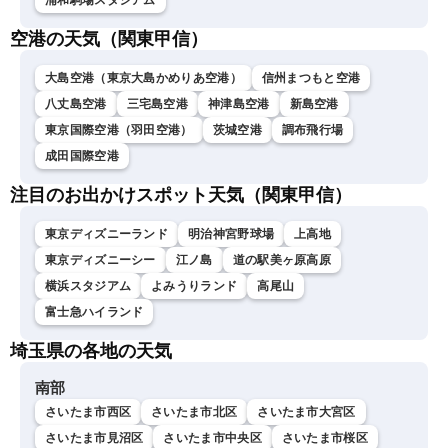
浦和駒場スタジアム
空港の天気（関東甲信）
大島空港（東京大島かめりあ空港）
信州まつもと空港
八丈島空港
三宅島空港
神津島空港
新島空港
東京国際空港（羽田空港）
茨城空港
調布飛行場
成田国際空港
注目のお出かけスポット天気（関東甲信）
東京ディズニーランド
明治神宮野球場
上高地
東京ディズニーシー
江ノ島
道の駅美ヶ原高原
横浜スタジアム
よみうりランド
高尾山
富士急ハイランド
埼玉県の各地の天気
南部
さいたま市西区
さいたま市北区
さいたま市大宮区
さいたま市見沼区
さいたま市中央区
さいたま市桜区