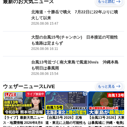
最新のお天気ニュース
もっと読む
北海道・十勝岳で噴火 7月22日に22年ぶりに噴
火して以来
2026.08.06 15:47
大型の台風15号(チャンホン) 日本接近の可能性
も進路は定まらず
2026.08.06 16:11
台風13号近づく南大東島で風速30m/s 沖縄本島
も明日は暴風雨
2026.08.06 15:54
ウェザーニュースLiVE
もっと見る
ライブ放送中
【ライブ】最新天気ニュー
【台風15号 2026】北海
【台風13号 2026】大東
ス・地震情報 2026年8月6
道・東北に上陸の可能性も
は暴風域に 沖縄・奄美は荒