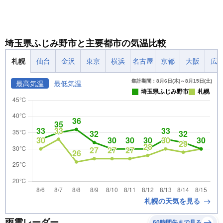
埼玉県ふじみ野市と主要都市の気温比較
札幌
仙台
金沢
東京
横浜
名古屋
京都
大阪
広
集計期間：8月6日(木)～8月15日(土)
最高気温
最低気温
埼玉県ふじみ野市
札幌
札幌の天気を見る
雨雲レーダー
60時間先まで見る