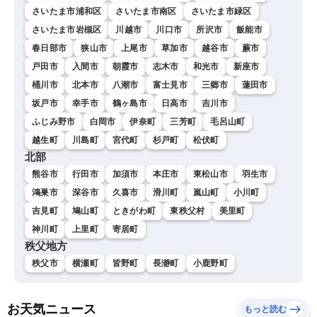
さいたま市浦和区
さいたま市南区
さいたま市緑区
さいたま市岩槻区
川越市
川口市
所沢市
飯能市
春日部市
狭山市
上尾市
草加市
越谷市
蕨市
戸田市
入間市
朝霞市
志木市
和光市
新座市
桶川市
北本市
八潮市
富士見市
三郷市
蓮田市
坂戸市
幸手市
鶴ヶ島市
日高市
吉川市
ふじみ野市
白岡市
伊奈町
三芳町
毛呂山町
越生町
川島町
宮代町
杉戸町
松伏町
北部
熊谷市
行田市
加須市
本庄市
東松山市
羽生市
鴻巣市
深谷市
久喜市
滑川町
嵐山町
小川町
吉見町
鳩山町
ときがわ町
東秩父村
美里町
神川町
上里町
寄居町
秩父地方
秩父市
横瀬町
皆野町
長瀞町
小鹿野町
お天気ニュース
もっと読む