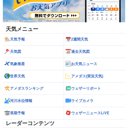
天気メニュー
天気予報
2週間天気
天気図
過去天気図
気象衛星
お天気ニュース
世界天気
アメダス(実況天気)
アメダスランキング
ウェザーリポート
河川水位情報
ライブカメラ
長期予報
ウェザーニュースLiVE
レーダーコンテンツ